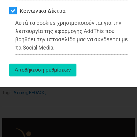
ΑΓΟΡΑΣ
Kοινωνικά Δίκτυα
ΨΙΘΥΡΟΙ
27-05-2025
Αυτά τα cookies χρησιμοποιούνται για την
Από τo Dimotisnews
ΑΠΟΣΤΟΛΗ
λειτουργία της εφαρμογής AddThis που
ΑΡΘΡΩΝ
βοηθάει την ιστοσελίδα μας να συνδέεται με
τα Social Media.
aboutus
Tags:
Αττική
,
EΞΟΔΟΣ
,