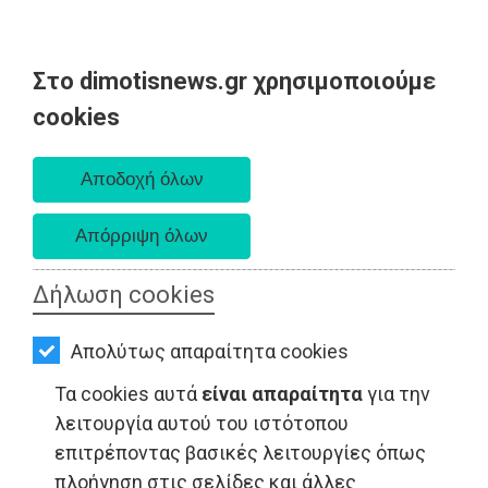
Στο dimotisnews.gr χρησιμοποιούμε
AΡΧΙΚΗ
cookies
Κυριακή 09 Αυγούστου 2026
ΕΙΔΗΣΕΙΣ
Α. 6:35 πμ - Δ. 8:25 μμ
ΠΟΛΙΤΙΚΗ
ΤΟΠΙΚΗ
ΑΥΤΟΔΙΟΙΚΗΣΗ
Δήλωση cookies
ΟΙΚΟΝΟΜΙΑ
Απολύτως απαραίτητα cookies
ΑΘΛΗΤΙΣΜΟΣ
Τα cookies αυτά
είναι απαραίτητα
για την
ΠΟΛΙΤΙΣΜΟΣ
λειτουργία αυτού του ιστότοπου
επιτρέποντας βασικές λειτουργίες όπως
EΞΟΔΟΣ - Αττική
ΣΠΙΤΙ-
πλοήγηση στις σελίδες και άλλες