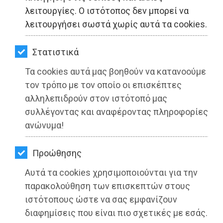
ΚΗΠΟΣ
λειτουργίες. Ο ιστότοπος δεν μπορεί να
λειτουργήσει σωστά χωρίς αυτά τα cookies.
ΥΓΕΙΑ
LIFESTYLE
Στατιστικά
Τα cookies αυτά μας βοηθούν να κατανοούμε
ΤΑΞΙΔΙΑ
τον τρόπο με τον οποίο οι επισκέπτες
ΕΞΟΔΟΣ
αλληλεπιδρούν στον ιστότοπό μας
συλλέγοντας και αναφέροντας πληροφορίες
ΠΕΡΙΒΑΛΛΟΝ
ανώνυμα!
ΚΑΤΟΙΚΙΔΙΟ
Προώθησης
Τιμητική βράβευση Λιβαθινού από
ΑΓΓΕΛΙΕΣ
την ΠΑΕ Παναθηναϊκός
Αυτά τα cookies χρησιμοποιούνται για την
ΕΦΗΜΕΡΙΔΕΣ
παρακολούθηση των επισκεπτών στους
Διαβάστηκε 5971 φορές
ιστότοπους ώστε να σας εμφανίζουν
OΔΗΓΟΣ
διαφημίσεις που είναι πιο σχετικές με εσάς.