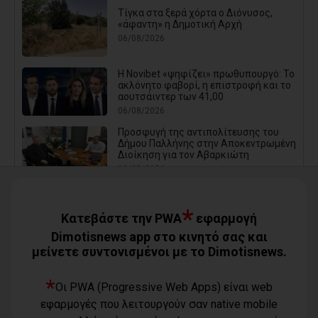
Τίγκα στα ξερά χόρτα ο Διόνυσος,
«άφαντη» η Δημοτική Αρχή
06/08/2026
Η Novibet «ψηφίζει» πρωθυπουργό: Το
ακλόνητο φαβορί, η επιστροφή και το
αουτσάιντερ των 41,00
06/08/2026
Προσφυγή της αντιπολίτευσης του
Δήμου Παλλήνης στην Αποκεντρωμένη
Διοίκηση για τον Αβαρκιώτη
06/08/2026
*
Δήμος Μαραθώνα: Το νέο πρόγραμμα
Κατεβάστε την PWA
εφαρμογή
«ΔΕΝ ΤΟ ΕΙΔΑΜΕ 2026»
Dimotisnews app στο κινητό σας και
06/08/2026
μείνετε συντονισμένοι με το Dimotisnews.
*
Οι PWA (Progressive Web Apps) είναι web
Με μεγαλοπρέπεια η λιτάνευση της
εικόνας της Μεταμόρφωσης του
εφαρμογές που λειτουργούν σαν native mobile
Σωτήρος στη Ζωφριά (photos+videos)