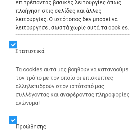
επιτρέποντας βασικές λειτουργίες όπως
πλοήγηση στις σελίδες και άλλες
ΕΙΔΗΣΕΙΣ - Αττική
λειτουργίες. Ο ιστότοπος δεν μπορεί να
λειτουργήσει σωστά χωρίς αυτά τα cookies.
Την Παρασκευή 22
Αυγούστου κυκλοφορεί ο
Στατιστικά
νέος ΔΗΜΟΤΗΣ ΤΗΣ
Τα cookies αυτά μας βοηθούν να κατανοούμε
ΑΤΤΙΚΗΣ
τον τρόπο με τον οποίο οι επισκέπτες
αλληλεπιδρούν στον ιστότοπό μας
συλλέγοντας και αναφέροντας πληροφορίες
Share:
ανώνυμα!
Γιάννης Κοντογεώργος | 01/08/2025 - 10:40
▶️ Ακούστε το κείμενο
Προώθησης