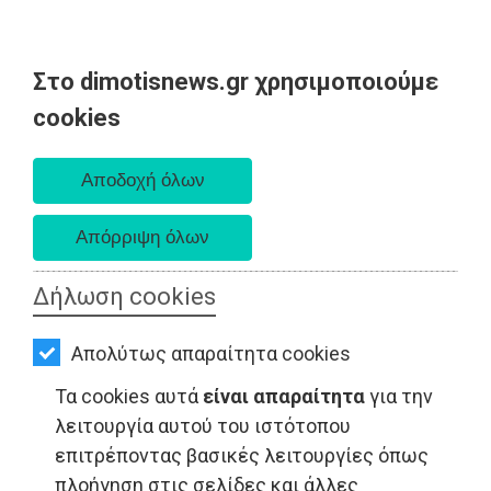
Στο dimotisnews.gr χρησιμοποιούμε
AΡΧΙΚΗ
cookies
Παρασκευή 07 Αυγούστου 2026
ΕΙΔΗΣΕΙΣ
Α. 6:33 πμ - Δ. 8:28 μμ
ΠΟΛΙΤΙΚΗ
ΤΟΠΙΚΗ
ΑΥΤΟΔΙΟΙΚΗΣΗ
Δήλωση cookies
ΤΟΠΙΚΗ ΑΥΤΟΔΙΟΙΚΗΣΗ - Ανατολική Αττική
ΟΙΚΟΝΟΜΙΑ
Απολύτως απαραίτητα cookies
ΑΘΛΗΤΙΣΜΟΣ
Τα cookies αυτά
είναι απαραίτητα
για την
ΠΟΛΙΤΙΣΜΟΣ
λειτουργία αυτού του ιστότοπου
επιτρέποντας βασικές λειτουργίες όπως
ΣΠΙΤΙ-
πλοήγηση στις σελίδες και άλλες