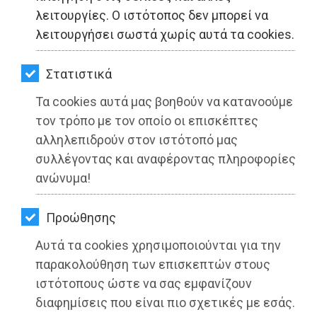
ΚΗΠΟΣ
λειτουργίες. Ο ιστότοπος δεν μπορεί να
λειτουργήσει σωστά χωρίς αυτά τα cookies.
ΥΓΕΙΑ
LIFESTYLE
Στατιστικά
Τα cookies αυτά μας βοηθούν να κατανοούμε
ΤΑΞΙΔΙΑ
τον τρόπο με τον οποίο οι επισκέπτες
ΕΞΟΔΟΣ
αλληλεπιδρούν στον ιστότοπό μας
συλλέγοντας και αναφέροντας πληροφορίες
Την Κυριακή 2 Ιανουαρίου 2022 οι
ΠΕΡΙΒΑΛΛΟΝ
ανώνυμα!
Δημαιρεσίες στους Δήμους
ΚΑΤΟΙΚΙΔΙΟ
Προώθησης
Διαβάστηκε 4010 φορές
ΑΓΓΕΛΙΕΣ
Αυτά τα cookies χρησιμοποιούνται για την
ΕΦΗΜΕΡΙΔΕΣ
παρακολούθηση των επισκεπτών στους
ιστότοπους ώστε να σας εμφανίζουν
OΔΗΓΟΣ
21-10-2021
διαφημίσεις που είναι πιο σχετικές με εσάς.
Από τo Dimotisnews