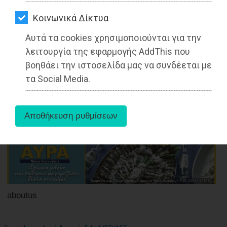
ΑΓΟΡΑΣ
νέος ΔΗΜΟΤΗΣ ΤΗΣ ΑΝΑΤΟΛΙΚΗΣ
ΑΤΤΙΚΗΣ
Kοινωνικά Δίκτυα
ΨΙΘΥΡΟΙ
Αυτά τα cookies χρησιμοποιούνται για την
Διαβάστηκε 4163 φορές
ΑΠΟΣΤΟΛΗ
λειτουργία της εφαρμογής AddThis που
ΑΡΘΡΩΝ
βοηθάει την ιστοσελίδα μας να συνδέεται με
τα Social Media.
18-06-2022
Από τoν Γιάννη Κοντογεώργο
Δημοσιογράφο (ΕΔΙΠΤ) - Εκδότη
aboutus