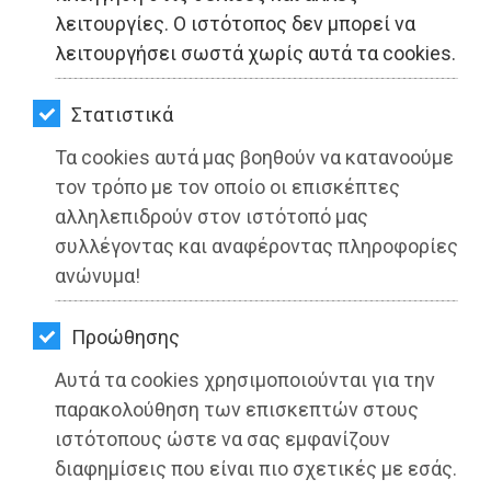
ΚΗΠΟΣ
λειτουργίες. Ο ιστότοπος δεν μπορεί να
λειτουργήσει σωστά χωρίς αυτά τα cookies.
ΥΓΕΙΑ
LIFESTYLE
Στατιστικά
Τα cookies αυτά μας βοηθούν να κατανοούμε
ΤΑΞΙΔΙΑ
τον τρόπο με τον οποίο οι επισκέπτες
ΕΞΟΔΟΣ
αλληλεπιδρούν στον ιστότοπό μας
συλλέγοντας και αναφέροντας πληροφορίες
ΠΕΡΙΒΑΛΛΟΝ
ανώνυμα!
ΚΑΤΟΙΚΙΔΙΟ
Προώθησης
ΑΓΓΕΛΙΕΣ
Αυτά τα cookies χρησιμοποιούνται για την
ΕΦΗΜΕΡΙΔΕΣ
παρακολούθηση των επισκεπτών στους
ιστότοπους ώστε να σας εμφανίζουν
OΔΗΓΟΣ
Την Πέμπτη 30 Ιουνίου, κυκλοφορεί ο
διαφημίσεις που είναι πιο σχετικές με εσάς.