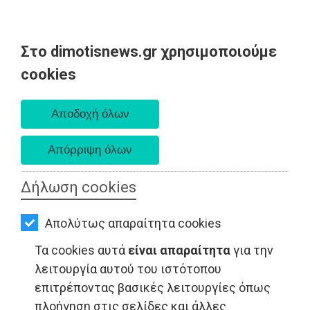
Στο dimotisnews.gr χρησιμοποιούμε
AΡΧΙΚΗ
cookies
Σάββατο 08 Αυγούστου 2026
ΕΙΔΗΣΕΙΣ
Α. 6:34 πμ - Δ. 8:26 μμ
ΠΟΛΙΤΙΚΗ
ΤΟΠΙΚΗ
ΑΥΤΟΔΙΟΙΚΗΣΗ
Δήλωση cookies
ΕΦΗΜΕΡΙΔΕΣ - Ανατολική Αττική
ΟΙΚΟΝΟΜΙΑ
Απολύτως απαραίτητα cookies
ΑΘΛΗΤΙΣΜΟΣ
Τα cookies αυτά
είναι απαραίτητα
για την
ΠΟΛΙΤΙΣΜΟΣ
λειτουργία αυτού του ιστότοπου
επιτρέποντας βασικές λειτουργίες όπως
ΣΠΙΤΙ-
πλοήγηση στις σελίδες και άλλες