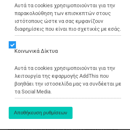
Αυτά τα cookies χρησιμοποιούνται για την
παρακολούθηση των επισκεπτών στους
ιστότοπους ώστε να σας εμφανίζουν
διαφημίσεις που είναι πιο σχετικές με εσάς.
Kοινωνικά Δίκτυα
«Είναι πραγματικά απίστευτο το θράσος με το
Αυτά τα cookies χρησιμοποιούνται για την
οποίο η Δημοτική Αρχή Μαραθώνα μιλά για
λειτουργία της εφαρμογής AddThis που
«προτεραιότητα στην παιδεία», όταν επί τρία
βοηθάει την ιστοσελίδα μας να συνδέεται με
χρόνια δεν έχει φροντίσει ούτε για την πιο
τα Social Media.
βασική υποχρέωσή της: τη συντήρηση του
καυστήρα ενός σχολείου όπου φοιτούν
εκατοντάδες παιδιά.
Τρία χρόνια. Τρία χρόνια εκκλήσεων από τη
διεύθυνση του σχολείου και τον Σύλλογο Γονέων,