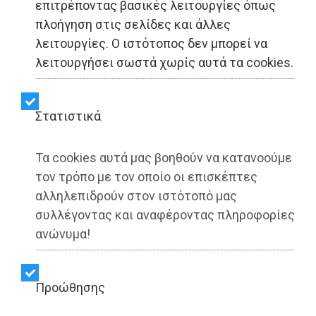
επιτρέποντας βασικές λειτουργίες όπως
πλοήγηση στις σελίδες και άλλες
LIFESTYLE - Μαραθώνας
λειτουργίες. Ο ιστότοπος δεν μπορεί να
λειτουργήσει σωστά χωρίς αυτά τα cookies.
Το σύνθημα «Πρώτα η
Παιδεία» κατέρρευσε
Στατιστικά
μαζί με τον καυστήρα
Τα cookies αυτά μας βοηθούν να κατανοούμε
τον τρόπο με τον οποίο οι επισκέπτες
Share:
αλληλεπιδρούν στον ιστότοπό μας
συλλέγοντας και αναφέροντας πληροφορίες
Dimotisnews | 03/12/2025 - 16:13
ανώνυμα!
▶️ Ακούστε το κείμενο
Προώθησης