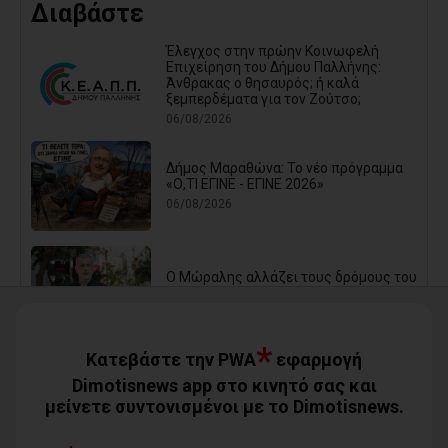
Διαβάστε
Έλεγχος στην πρώην Κοινωφελή
Επιχείρηση του Δήμου Παλλήνης:
Άνθρακας ο θησαυρός; ή καλά
ξεμπερδέματα για τον Ζούτσο;
06/08/2026
Δήμος Μαραθώνα: Το νέο πρόγραμμα
«Ο,ΤΙ ΕΓΙΝΕ - ΕΓΙΝΕ 2026»
06/08/2026
Ο Μώραλης αλλάζει τους δρόμους του
Πειραιά (photos+video)
06/08/2026
*
Κατεβάστε την PWA
εφαρμογή
Οι μηνύσεις που φέρνουν σε δύσκολη
Dimotisnews app στο κινητό σας και
θέση αιρετό των νοτίων προαστίων
μείνετε συντονισμένοι με το Dimotisnews.
06/08/2026