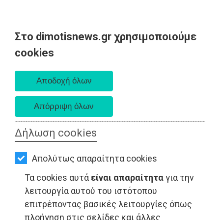
Στο dimotisnews.gr χρησιμοποιούμε
AΡΧΙΚΗ
cookies
Παρασκευή 07 Αυγούστου 2026
ΕΙΔΗΣΕΙΣ
Α. 6:33 πμ - Δ. 8:28 μμ
ΠΟΛΙΤΙΚΗ
ΤΟΠΙΚΗ
ΑΥΤΟΔΙΟΙΚΗΣΗ
Δήλωση cookies
ΟΙΚΟΝΟΜΙΑ
Απολύτως απαραίτητα cookies
ΑΘΛΗΤΙΣΜΟΣ
Τα cookies αυτά
είναι απαραίτητα
για την
ΠΟΛΙΤΙΣΜΟΣ
λειτουργία αυτού του ιστότοπου
επιτρέποντας βασικές λειτουργίες όπως
ΤΟΠΙΚΗ ΑΥΤΟΔΙΟΙΚΗΣΗ - Αρτέμιδα
ΣΠΙΤΙ-
πλοήγηση στις σελίδες και άλλες