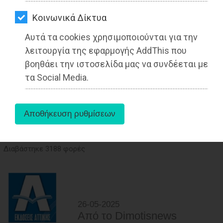
ΑΓΟΡΑΣ
Kοινωνικά Δίκτυα
ΨΙΘΥΡΟΙ
Αυτά τα cookies χρησιμοποιούνται για την
ΑΠΟΣΤΟΛΗ
λειτουργία της εφαρμογής AddThis που
ΑΡΘΡΩΝ
βοηθάει την ιστοσελίδα μας να συνδέεται με
τα Social Media.
Το μήνυμα της Άννας Ραφτοπούλου
για τη Διεθνή Ημέρα για την Εξάλειψη
της Βίας κατά των Γυναικών
Διαβάστηκε 3188 φορές
26-05-2025
Από τo Dimotisnews