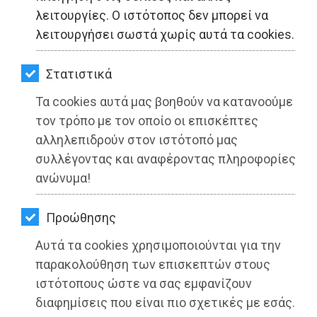
ΚΗΠΟΣ
λειτουργίες. Ο ιστότοπος δεν μπορεί να
λειτουργήσει σωστά χωρίς αυτά τα cookies.
ΥΓΕΙΑ
LIFESTYLE
Στατιστικά
Τα cookies αυτά μας βοηθούν να κατανοούμε
ΤΑΞΙΔΙΑ
τον τρόπο με τον οποίο οι επισκέπτες
ΕΞΟΔΟΣ
αλληλεπιδρούν στον ιστότοπό μας
συλλέγοντας και αναφέροντας πληροφορίες
ΠΕΡΙΒΑΛΛΟΝ
ανώνυμα!
ΚΑΤΟΙΚΙΔΙΟ
Προώθησης
ΑΓΓΕΛΙΕΣ
Αυτά τα cookies χρησιμοποιούνται για την
ΕΦΗΜΕΡΙΔΕΣ
παρακολούθηση των επισκεπτών στους
ιστότοπους ώστε να σας εμφανίζουν
OΔΗΓΟΣ
διαφημίσεις που είναι πιο σχετικές με εσάς.