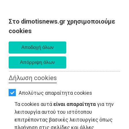
Στο dimotisnews.gr χρησιμοποιούμε
AΡΧΙΚΗ
cookies
Κυριακή 09 Αυγούστου 2026
ΕΙΔΗΣΕΙΣ
Α. 6:35 πμ - Δ. 8:25 μμ
ΠΟΛΙΤΙΚΗ
ΤΟΠΙΚΗ
ΑΥΤΟΔΙΟΙΚΗΣΗ
Δήλωση cookies
ΟΙΚΟΝΟΜΙΑ
LIFESTYLE - Ραφήνα
Απολύτως απαραίτητα cookies
ΑΘΛΗΤΙΣΜΟΣ
Τα cookies αυτά
είναι απαραίτητα
για την
ΠΟΛΙΤΙΣΜΟΣ
λειτουργία αυτού του ιστότοπου
επιτρέποντας βασικές λειτουργίες όπως
ΣΠΙΤΙ-
πλοήγηση στις σελίδες και άλλες