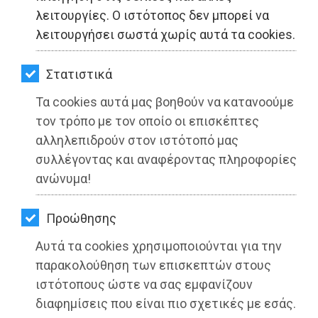
ΚΗΠΟΣ
λειτουργίες. Ο ιστότοπος δεν μπορεί να
λειτουργήσει σωστά χωρίς αυτά τα cookies.
ΥΓΕΙΑ
LIFESTYLE
Στατιστικά
Τα cookies αυτά μας βοηθούν να κατανοούμε
ΤΑΞΙΔΙΑ
τον τρόπο με τον οποίο οι επισκέπτες
ΕΞΟΔΟΣ
αλληλεπιδρούν στον ιστότοπό μας
συλλέγοντας και αναφέροντας πληροφορίες
ΠΕΡΙΒΑΛΛΟΝ
Το μήνυμα του Ο.Λ.Ρ. για την
ανώνυμα!
Παγκόσμια Ημέρα Πολιτισμού
ΚΑΤΟΙΚΙΔΙΟ
Προώθησης
Διαβάστηκε 3242 φορές
ΑΓΓΕΛΙΕΣ
Αυτά τα cookies χρησιμοποιούνται για την
ΕΦΗΜΕΡΙΔΕΣ
παρακολούθηση των επισκεπτών στους
ιστότοπους ώστε να σας εμφανίζουν
OΔΗΓΟΣ
διαφημίσεις που είναι πιο σχετικές με εσάς.
21-05-2021