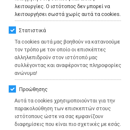
ΚΗΠΟΣ
λειτουργίες. Ο ιστότοπος δεν μπορεί να
λειτουργήσει σωστά χωρίς αυτά τα cookies.
ΥΓΕΙΑ
LIFESTYLE
Στατιστικά
Τα cookies αυτά μας βοηθούν να κατανοούμε
ΤΑΞΙΔΙΑ
τον τρόπο με τον οποίο οι επισκέπτες
ΕΞΟΔΟΣ
αλληλεπιδρούν στον ιστότοπό μας
συλλέγοντας και αναφέροντας πληροφορίες
ΠΕΡΙΒΑΛΛΟΝ
Το μήνυμα του Οργανισμού Λιμένος
ανώνυμα!
Ραφήνας για την 28η Οκτωβρίου 1940
ΚΑΤΟΙΚΙΔΙΟ
Προώθησης
Διαβάστηκε 4609 φορές
ΑΓΓΕΛΙΕΣ
Αυτά τα cookies χρησιμοποιούνται για την
ΕΦΗΜΕΡΙΔΕΣ
παρακολούθηση των επισκεπτών στους
ιστότοπους ώστε να σας εμφανίζουν
OΔΗΓΟΣ
διαφημίσεις που είναι πιο σχετικές με εσάς.
26-05-2025