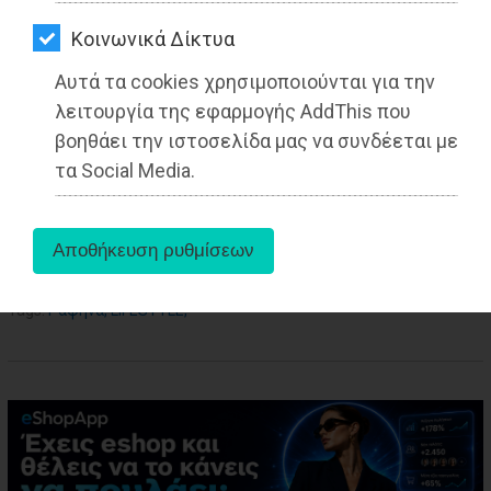
ΑΓΟΡΑΣ
Από τo Dimotisnews
Kοινωνικά Δίκτυα
ΨΙΘΥΡΟΙ
Αυτά τα cookies χρησιμοποιούνται για την
ΑΠΟΣΤΟΛΗ
λειτουργία της εφαρμογής AddThis που
ΑΡΘΡΩΝ
βοηθάει την ιστοσελίδα μας να συνδέεται με
τα Social Media.
aboutus
Tags:
Ραφήνα
,
LIFESTYLE
,