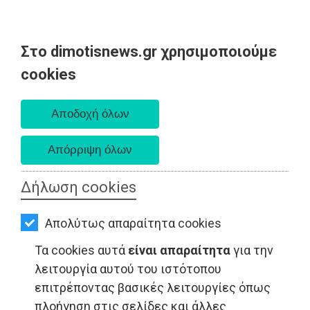
Στο dimotisnews.gr χρησιμοποιούμε
AΡΧΙΚΗ
cookies
Κυριακή 09 Αυγούστου 2026
ΕΙΔΗΣΕΙΣ
Α. 6:35 πμ - Δ. 8:25 μμ
ΠΟΛΙΤΙΚΗ
ΤΟΠΙΚΗ
ΑΥΤΟΔΙΟΙΚΗΣΗ
Δήλωση cookies
ΟΙΚΟΝΟΜΙΑ
LIFESTYLE - Ραφήνα
Απολύτως απαραίτητα cookies
ΑΘΛΗΤΙΣΜΟΣ
Τα cookies αυτά
είναι απαραίτητα
για την
ΠΟΛΙΤΙΣΜΟΣ
λειτουργία αυτού του ιστότοπου
επιτρέποντας βασικές λειτουργίες όπως
ΣΠΙΤΙ-
πλοήγηση στις σελίδες και άλλες