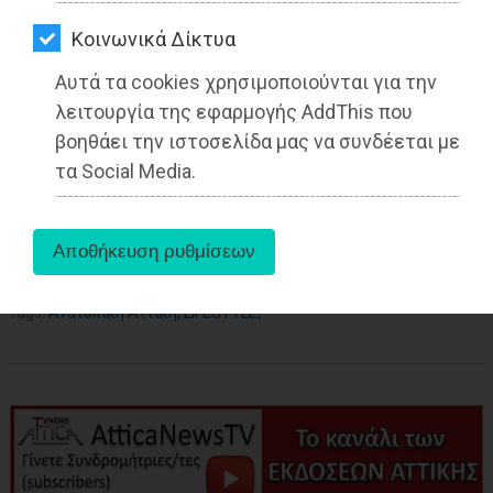
ΑΓΟΡΑΣ
Kοινωνικά Δίκτυα
26-05-2025
ΨΙΘΥΡΟΙ
Από τo Dimotisnews
Αυτά τα cookies χρησιμοποιούνται για την
ΑΠΟΣΤΟΛΗ
λειτουργία της εφαρμογής AddThis που
ΑΡΘΡΩΝ
βοηθάει την ιστοσελίδα μας να συνδέεται με
τα Social Media.
aboutus
Tags:
Ανατολική Αττική
,
LIFESTYLE
,