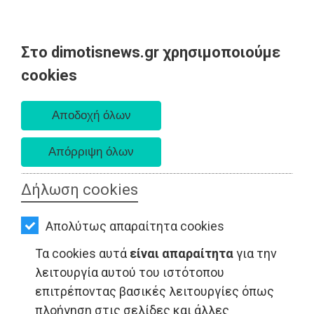
Στο dimotisnews.gr χρησιμοποιούμε
AΡΧΙΚΗ
cookies
Σάββατο 08 Αυγούστου 2026
ΕΙΔΗΣΕΙΣ
Α. 6:34 πμ - Δ. 8:26 μμ
ΠΟΛΙΤΙΚΗ
ΤΟΠΙΚΗ
ΑΥΤΟΔΙΟΙΚΗΣΗ
Δήλωση cookies
ΟΙΚΟΝΟΜΙΑ
Απολύτως απαραίτητα cookies
ΑΘΛΗΤΙΣΜΟΣ
LIFESTYLE - Ανατολική Αττική
Τα cookies αυτά
είναι απαραίτητα
για την
ΠΟΛΙΤΙΣΜΟΣ
λειτουργία αυτού του ιστότοπου
επιτρέποντας βασικές λειτουργίες όπως
ΣΠΙΤΙ-
πλοήγηση στις σελίδες και άλλες