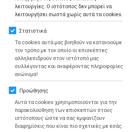
ΚΗΠΟΣ
λειτουργίες. Ο ιστότοπος δεν μπορεί να
λειτουργήσει σωστά χωρίς αυτά τα cookies.
ΥΓΕΙΑ
LIFESTYLE
Στατιστικά
Τα cookies αυτά μας βοηθούν να κατανοούμε
ΤΑΞΙΔΙΑ
τον τρόπο με τον οποίο οι επισκέπτες
ΕΞΟΔΟΣ
αλληλεπιδρούν στον ιστότοπό μας
συλλέγοντας και αναφέροντας πληροφορίες
ΠΕΡΙΒΑΛΛΟΝ
ανώνυμα!
ΚΑΤΟΙΚΙΔΙΟ
Το μήνυμα του Οργανισμού Λιμένος
Προώθησης
Ραφήνας για την Εθνική Αντίσταση
ΑΓΓΕΛΙΕΣ
Αυτά τα cookies χρησιμοποιούνται για την
ΕΦΗΜΕΡΙΔΕΣ
παρακολούθηση των επισκεπτών στους
Διαβάστηκε 4657 φορές
ιστότοπους ώστε να σας εμφανίζουν
OΔΗΓΟΣ
διαφημίσεις που είναι πιο σχετικές με εσάς.