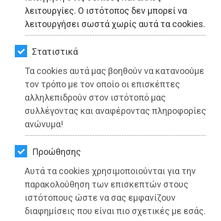
ΚΗΠΟΣ
λειτουργίες. Ο ιστότοπος δεν μπορεί να
λειτουργήσει σωστά χωρίς αυτά τα cookies.
ΥΓΕΙΑ
LIFESTYLE
Στατιστικά
Τα cookies αυτά μας βοηθούν να κατανοούμε
ΤΑΞΙΔΙΑ
τον τρόπο με τον οποίο οι επισκέπτες
ΕΞΟΔΟΣ
αλληλεπιδρούν στον ιστότοπό μας
συλλέγοντας και αναφέροντας πληροφορίες
ΠΕΡΙΒΑΛΛΟΝ
ανώνυμα!
Το μήνυμα του Περιφερειάρχη
ΚΑΤΟΙΚΙΔΙΟ
Αττικής Γιώργου Πατούλη για την
Προώθησης
Ημέρα μνήμης της Γενοκτονίας των
ΑΓΓΕΛΙΕΣ
Ποντίων από τους Τούρκους
Αυτά τα cookies χρησιμοποιούνται για την
ΕΦΗΜΕΡΙΔΕΣ
παρακολούθηση των επισκεπτών στους
Διαβάστηκε 1465 φορές
ιστότοπους ώστε να σας εμφανίζουν
OΔΗΓΟΣ
διαφημίσεις που είναι πιο σχετικές με εσάς.