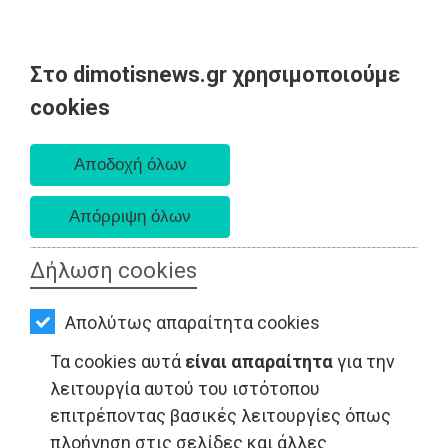
Στο dimotisnews.gr χρησιμοποιούμε
AΡΧΙΚΗ
cookies
Κυριακή 09 Αυγούστου 2026
ΕΙΔΗΣΕΙΣ
Α. 6:35 πμ - Δ. 8:25 μμ
ΠΟΛΙΤΙΚΗ
ΤΟΠΙΚΗ
ΑΥΤΟΔΙΟΙΚΗΣΗ
Δήλωση cookies
ΟΙΚΟΝΟΜΙΑ
ΤΟΠΙΚΗ ΑΥΤΟΔΙΟΙΚΗΣΗ - Αττική
Απολύτως απαραίτητα cookies
ΑΘΛΗΤΙΣΜΟΣ
Τα cookies αυτά
είναι απαραίτητα
για την
ΠΟΛΙΤΙΣΜΟΣ
λειτουργία αυτού του ιστότοπου
επιτρέποντας βασικές λειτουργίες όπως
ΣΠΙΤΙ-
πλοήγηση στις σελίδες και άλλες