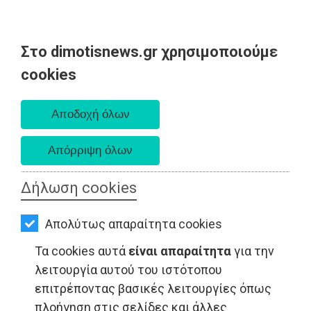
Στο dimotisnews.gr χρησιμοποιούμε
AΡΧΙΚΗ
cookies
Δευτέρα 10 Αυγούστου 2026
ΕΙΔΗΣΕΙΣ
Α. 6:36 πμ - Δ. 8:24 μμ
ΠΟΛΙΤΙΚΗ
ΤΟΠΙΚΗ
ΑΥΤΟΔΙΟΙΚΗΣΗ
Δήλωση cookies
ΟΙΚΟΝΟΜΙΑ
ΤΟΠΙΚΗ ΑΥΤΟΔΙΟΙΚΗΣΗ - Παιανία
Απολύτως απαραίτητα cookies
ΑΘΛΗΤΙΣΜΟΣ
Τα cookies αυτά
είναι απαραίτητα
για την
ΠΟΛΙΤΙΣΜΟΣ
λειτουργία αυτού του ιστότοπου
επιτρέποντας βασικές λειτουργίες όπως
ΣΠΙΤΙ-
πλοήγηση στις σελίδες και άλλες