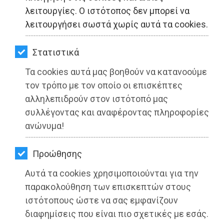
ΚΗΠΟΣ
λειτουργίες. Ο ιστότοπος δεν μπορεί να
λειτουργήσει σωστά χωρίς αυτά τα cookies.
ΥΓΕΙΑ
LIFESTYLE
Στατιστικά
Τα cookies αυτά μας βοηθούν να κατανοούμε
ΤΑΞΙΔΙΑ
Τους αριστούχους μαθητές βράβευσε
τον τρόπο με τον οποίο οι επισκέπτες
ΕΞΟΔΟΣ
ο Δήμος Παιανίας
αλληλεπιδρούν στον ιστότοπό μας
συλλέγοντας και αναφέροντας πληροφορίες
ΠΕΡΙΒΑΛΛΟΝ
Διαβάστηκε 4658 φορές
ανώνυμα!
ΚΑΤΟΙΚΙΔΙΟ
Προώθησης
ΑΓΓΕΛΙΕΣ
Αυτά τα cookies χρησιμοποιούνται για την
27-05-2025
ΕΦΗΜΕΡΙΔΕΣ
παρακολούθηση των επισκεπτών στους
Από τo Dimotisnews
ιστότοπους ώστε να σας εμφανίζουν
OΔΗΓΟΣ
διαφημίσεις που είναι πιο σχετικές με εσάς.