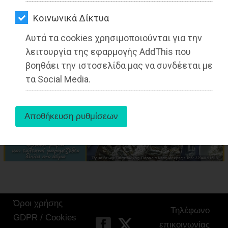
ΑΓΟΡΑΣ
Kοινωνικά Δίκτυα
ΨΙΘΥΡΟΙ
Αυτά τα cookies χρησιμοποιούνται για την
aboutus
ΑΠΟΣΤΟΛΗ
λειτουργία της εφαρμογής AddThis που
ΑΡΘΡΩΝ
βοηθάει την ιστοσελίδα μας να συνδέεται με
τα Social Media.
Tags:
Παιανία
,
ΤΟΠΙΚΗ ΑΥΤΟΔΙΟΙΚΗΣΗ
,
Όροι χρήσης
Τηλέφωνο
GDPR / Cookies
επικοινωνίας