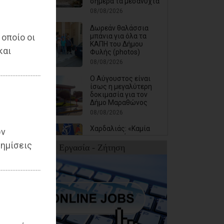
σήμερα τα μεσάνυχτα
08/08/2026
Δωρεάν θαλάσσια
μπάνια για όλα τα
 οποίο οι
ΚΑΠΗ του Δήμου
και
Φυλής (photos)
08/08/2026
Ο Αύγουστος είναι
ίσως η μεγαλύτερη
δοκιμασία για τον
Δήμο Μαραθώνος
08/08/2026
Χαρδαλιάς: «Καμία
ων
ανεμογεννήτρια σε
ημίσεις
καμένες εκτάσεις της
Εργασία - Ζήτηση
Αττικής - Δεν θα
εγκριθεί καμία
μελέτη»
08/08/2026
Με τη συνδρομή του
Δήμου Αθηναίων
βελτιώθηκε ο
περιβάλλων χώρος