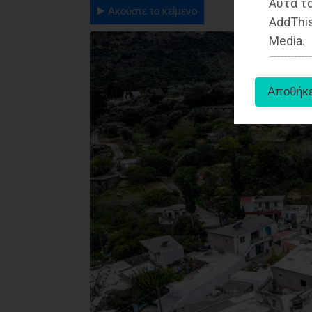
Αυτά τα
▶️ Ακούστε το κείμενο
AddThis
Media.