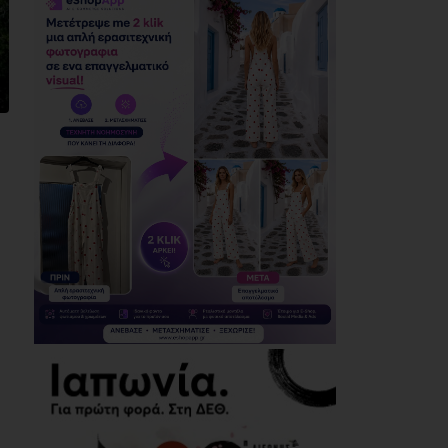
και χάντρες προς
Ιθαγενείς... (photos)
07/08/2026
Χάρης Δούκας: Η
καλύτερή μου να
κατέβει για δήμαρχος
ο Μπακογιάννης
(video)
07/08/2026
Κέντρο Υγείας Νέας
Μάκρης: Το
φυσικοθεραπευτήριο
πρόκειται να
επαναλειτουργήσει
στο άμεσο μέλλον
07/08/2026
Μάτι σε πολεοδομική
ομηρία: Οι περιουσίες
πάγωσαν – Οι
κάτοικοι
οργανώνονται
07/08/2026