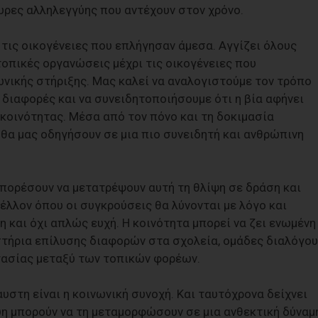
υρες αλληλεγγύης που αντέχουν στον χρόνο.
τις οικογένειες που επλήγησαν άμεσα. Αγγίζει όλους
 τοπικές οργανώσεις μέχρι τις οικογένειες που
ικής στήριξης. Μας καλεί να αναλογιστούμε τον τρόπο
 διαφορές και να συνειδητοποιήσουμε ότι η βία αφήνει
κοινότητας. Μέσα από τον πόνο και τη δοκιμασία
θα μας οδηγήσουν σε μια πιο συνειδητή και ανθρώπινη
 μπορέσουν να μετατρέψουν αυτή τη θλίψη σε δράση και
μέλλον όπου οι συγκρούσεις θα λύνονται με λόγο και
ξη και όχι απλώς ευχή. Η κοινότητα μπορεί να ζει ενωμένη
ήρια επίλυσης διαφορών στα σχολεία, ομάδες διαλόγου
γασίας μεταξύ των τοπικών φορέων.
υστη είναι η κοινωνική συνοχή. Και ταυτόχρονα δείχνει
γύη μπορούν να τη μεταμορφώσουν σε μια ανθεκτική δύναμη