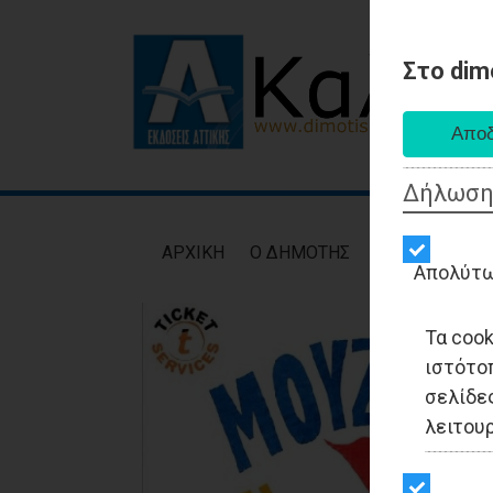
Στο dim
Δήλωση
AΡXIKH
Ο ΔΗΜΟΤΗΣ
ΕΙΔΗΣΕΙΣ
ΑΥΤ
Απολύτω
Τα coo
ιστότο
σελίδες
λειτου