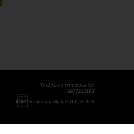
Τηλέφωνο επικοινωνίας
6977232183
Μοναδικός αριθμός Μ.Η.Τ.: 262003