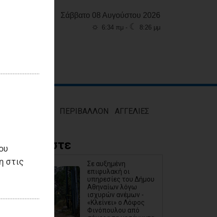
Σάββατο 08 Αυγούστου 2026
☼
☾
6:34 πμ -
8:26 μμ
ΜΟΣ
ΥΓΕΙΑ
ΠΕΡΙΒΑΛΛΟΝ
ΑΓΓΕΛΙΕΣ
Διαβάστε
ου
η στις
Σε αυξημένη
επιφυλακή οι
υπηρεσίες του Δήμου
Αθηναίων λόγω
ισχυρών ανέμων -
«Κλείνει» ο Λόφος
Φινόπουλου από