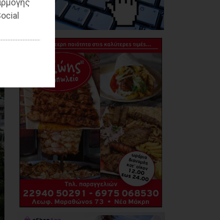
αρμογής
της Εθνικής
Βιβλιοθήκης
ocial
08/08/2026
Μπουρνούς: «Σχέδια
Πόλης: Οι ευθύνες της
διοίκησης Τσεβά στον
καθορισμό των τιμών
μονάδας και οι
επιπτώσεις στην
εισφορά σε χρήμα
των πολιτών»
07/08/2026
Βασιλόπουλος:
«Λυπηρό και
επικίνδυνο: Έλλειψη
απαρτίας στο
Δημοτικό Συμβούλιο
λόγω σκόπιμης
αμέλειας ή
ανικανότητας της
Δημοτικής Αρχής»
07/08/2026
Καρράς για Διοίκηση
Αηδόνη: Παραμύθια