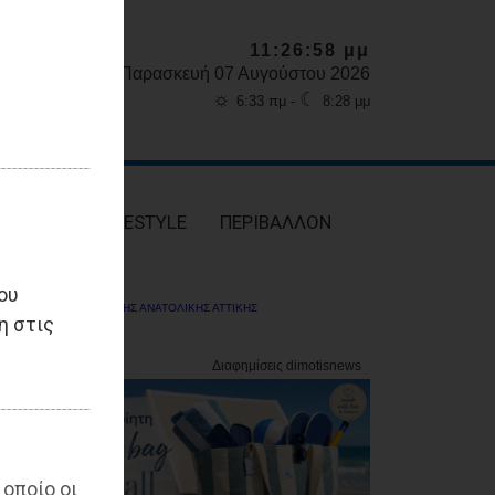
11:27:00 μμ
Παρασκευή 07 Αυγούστου 2026
☼
☾
6:33 πμ -
8:28 μμ
ΥΓΕΙΑ
LIFESTYLE
ΠΕΡΙΒΑΛΛΟΝ
ου
ΔΗΜΟΤΗΣ ΑΝΑΤΟΛΙΚΗΣ ΑΤΤΙΚΗΣ
η στις
 οποίο οι