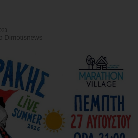
023
o Dimotisnews