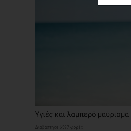
ΑΓΟΡΑΣ
ΨΙΘΥΡΟΙ
ΑΠΟΣΤΟΛΗ
ΑΡΘΡΩΝ
Υγιές και λαμπερό μαύρισμα 
Διαβάστηκε 6597 φορές