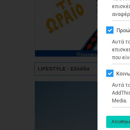
ΚΗΠΟΣ
επισκέ
αναφέρ
ΥΓΕΙΑ
LIFESTYLE
Προώ
Αυτά τ
ΤΑΞΙΔΙΑ
επισκε
ΕΞΟΔΟΣ
που είν
LIFESTYLE - Ελλάδα
ΠΕΡΙΒΑΛΛΟΝ
Kοινω
ΚΑΤΟΙΚΙΔΙΟ
Αυτά τα
AddThis
ΑΓΓΕΛΙΕΣ
Media.
ΕΦΗΜΕΡΙΔΕΣ
OΔΗΓΟΣ