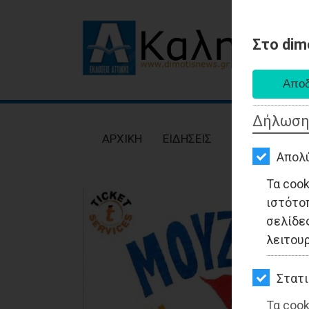
Στο dim
AΡΧΙΚΗ
ΕΙΔΗΣΕΙΣ
Δήλωση
ΠΟΛΙΤΙΚΗ
AΡΧΙΚΗ
ΕΙΔΗΣΕΙΣ
ΠΟΛΙΤΙΚΗ
ΤΟΠΙΚΗ
Απολ
ΑΥΤΟΔΙΟΙΚΗΣΗ
Τα coo
ιστότο
ΟΙΚΟΝΟΜΙΑ
σελίδες
ΑΘΛΗΤΙΣΜΟΣ
λειτου
ΠΟΛΙΤΙΣΜΟΣ
Στατι
ΣΠΙΤΙ-
Τα cook