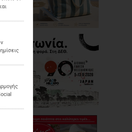
και
ων
ημίσεις
αρμογής
ocial