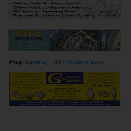
#Tags:
Βαρνάβας
,
LIFESTYLE
,
Dimotisnews