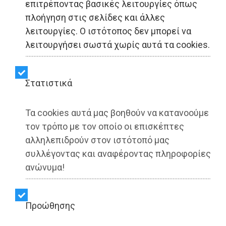
επιτρέποντας βασικές λειτουργίες όπως
πλοήγηση στις σελίδες και άλλες
4ο Χορευτικό Αντάμωμα -
λειτουργίες. Ο ιστότοπος δεν μπορεί να
Αρβανίτικος Γάμος στον
λειτουργήσει σωστά χωρίς αυτά τα cookies.
Βαρνάβα
Στατιστικά
Share:
Τα cookies αυτά μας βοηθούν να κατανοούμε
Dimotisnews | 04/07/2025 - 11:39
τον τρόπο με τον οποίο οι επισκέπτες
αλληλεπιδρούν στον ιστότοπό μας
▶️ Ακούστε το κείμενο
συλλέγοντας και αναφέροντας πληροφορίες
ανώνυμα!
Προώθησης