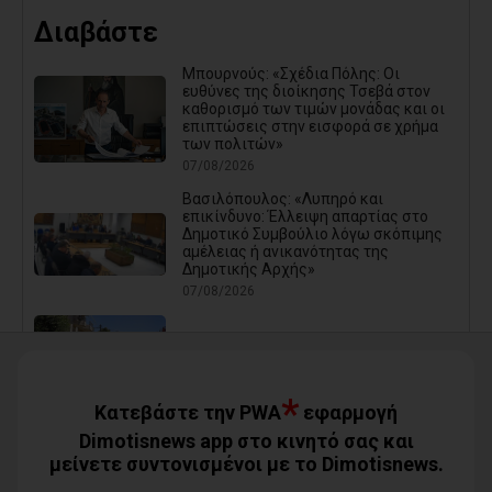
Διαβάστε
Μπουρνούς: «Σχέδια Πόλης: Οι
ευθύνες της διοίκησης Τσεβά στον
καθορισμό των τιμών μονάδας και οι
επιπτώσεις στην εισφορά σε χρήμα
των πολιτών»
07/08/2026
Βασιλόπουλος: «Λυπηρό και
επικίνδυνο: Έλλειψη απαρτίας στο
Δημοτικό Συμβούλιο λόγω σκόπιμης
αμέλειας ή ανικανότητας της
Δημοτικής Αρχής»
07/08/2026
Καρράς για Διοίκηση Αηδόνη:
Παραμύθια και χάντρες προς
Ιθαγενείς... (photos)
*
07/08/2026
Κατεβάστε την PWA
εφαρμογή
Dimotisnews app στο κινητό σας και
μείνετε συντονισμένοι με το Dimotisnews.
Χάρης Δούκας: Η καλύτερή μου να
κατέβει για δήμαρχος ο Μπακογιάννης