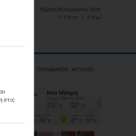
Πέμπτη 06 Αυγούστου 2026
☼
☾
6:33 πμ -
8:29 μμ
ΜΟΣ
ΥΓΕΙΑ
ΠΕΡΙΒΑΛΛΟΝ
ΑΓΓΕΛΙΕΣ
ου
η στις