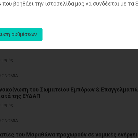
 φορές
 που βοηθάει την ιστοσελίδα μας να συνδέεται με τα S
κή - ΟΙΚΟΝΟΜΙΑ
η Brown Hotels στον Μαραθώνα;
 φορές
ΙΚΟΝΟΜΙΑ
ανακοίνωση του Σωματείου Εμπόρων & Επαγγελματι
ατά της ΕΥΔΑΠ
 φορές
ΙΚΟΝΟΜΙΑ
ατίες του Μαραθώνα προχωρούν σε νομικές ενέργει