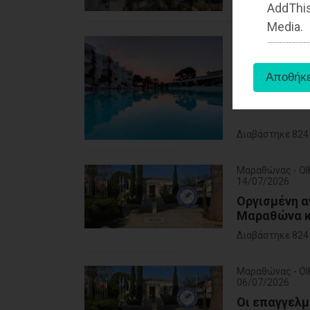
Διαβάστηκε 858
AddThis
Media.
Ανατολική Αττι
17/07/2026
Tι γυρεύει 
Διαβάστηκε 824
Μαραθώνας - Ο
14/07/2026
Οργισμένη 
Μαραθώνα κ
Διαβάστηκε 824
Μαραθώνας - Ο
06/07/2026
Οι επαγγελμ