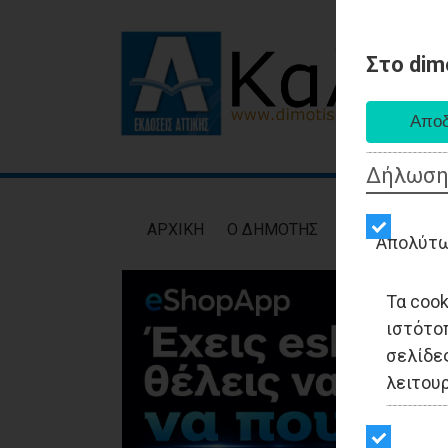
Στο dim
Δήλωση
AΡXIKH
Ο ΔΗΜΟΤΗΣ
ΕΙΔΗΣΕΙΣ
ΑΥΤ
Απολύτω
Τα coo
ιστότο
σελίδες
λειτου