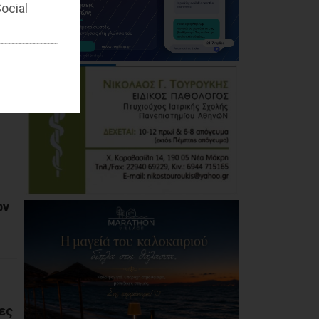
ocial
ών
ες