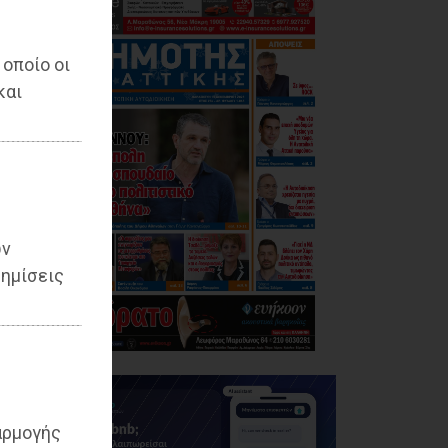
 οποίο οι
και
η
ων
ημίσεις
αρμογής