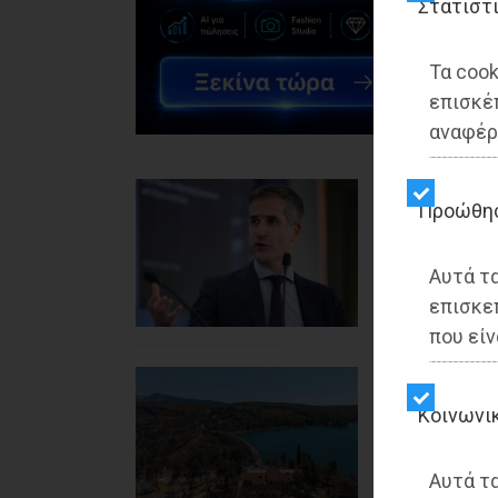
Στατιστ
Τα cook
επισκέ
αναφέρ
Αθήνα - ΟΙΚΟΝΟ
24/07/2026
Προώθη
Καταγγελία 
18,3 εκατ. 
Αυτά τ
επισκε
Διαβάστηκε 207
που είν
Μαραθώνας - Ο
24/07/2026
Kοινωνι
ΕΤΑΔ: Διαγω
Περιπτέρου
Αυτά τα