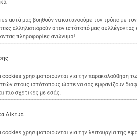
ικά
ies αυτά μας βοηθούν να κατανοούμε τον τρόπο με τον
πτες αλληλεπιδρούν στον ιστότοπό μας συλλέγοντας 
οντας πληροφορίες ανώνυμα!
ΜΙΑ
σης
ΣΟΚ: Ο Μπακογιάννης μοίρασε με απευθείας ανάθεσ
ευρώ για κοντέινερ ανακύκλωσης
α cookies χρησιμοποιούνται για την παρακολούθηση τ
πτών στους ιστότοπους ώστε να σας εμφανίζουν διαφ
5 φορές
αι πιο σχετικές με εσάς.
ΙΚΟΝΟΜΙΑ
κά Δίκτυα
νισμός για την εκμίσθωση του Τουριστικού
 Μαραθώνα
 cookies χρησιμοποιούνται για την λειτουργία της εφ