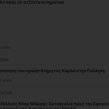
Αττικής με ατζέντα αιτημάτων
 φορές
ΝΟΜΙΑ
ιοποίηση του πρώην Κτήματος Καμπά στην Παλλήνη
6 φορές
ΚΟΝΟΜΙΑ
ύλλόγος Νέας Μάκρης: Καταγγελία προς την Εφορεί
 Ανατολικής Αττικής και την ΕΥΔΑΠ