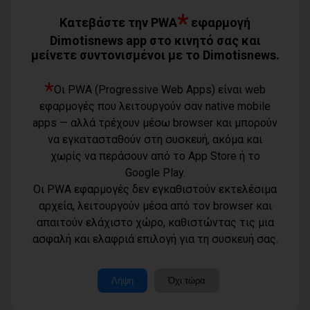
08/08/2026
*
Κατεβάστε την PWA
εφαρμογή
Dimotisnews app στο κινητό σας και
μείνετε συντονισμένοι με το Dimotisnews.
Με τη συνδρομή του Δήμου Αθηναίων
βελτιώθηκε ο περιβάλλων χώρος της
Εθνικής Βιβλιοθήκης
*
Οι PWA (Progressive Web Apps) είναι web
08/08/2026
εφαρμογές που λειτουργούν σαν native mobile
apps — αλλά τρέχουν μέσω browser και μπορούν
Μπουρνούς: «Σχέδια Πόλης: Οι
να εγκατασταθούν στη συσκευή, ακόμα και
ευθύνες της διοίκησης Τσεβά στον
χωρίς να περάσουν από το App Store ή το
καθορισμό των τιμών μονάδας και οι
επιπτώσεις στην εισφορά σε χρήμα
Google Play.
των πολιτών»
Οι PWA εφαρμογές δεν εγκαθιστούν εκτελέσιμα
07/08/2026
αρχεία, λειτουργούν μέσα από τον browser και
Βασιλόπουλος: «Λυπηρό και
απαιτούν ελάχιστο χώρο, καθιστώντας τις μια
επικίνδυνο: Έλλειψη απαρτίας στο
Όροι χρήσης
Δημοτικό Συμβούλιο λόγω σκόπιμης
ασφαλή και ελαφριά επιλογή για τη συσκευή σας.
Τηλέφωνο
Πολιτική
αμέλειας ή ανικανότητας της
επικοινωνίας
Δημοτικής Αρχής»
απορρήτου -
6977232183
07/08/2026
cookies
Μοναδικός
Λήψη
Όχι τώρα
αριθμός
Ταυτότητα
Μ.Η.Τ.:
Καρράς για Διοίκηση Αηδόνη: