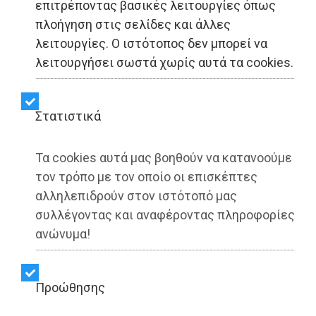
επιτρέποντας βασικές λειτουργίες όπως
πλοήγηση στις σελίδες και άλλες
λειτουργίες. Ο ιστότοπος δεν μπορεί να
ΟΙΚΟΝΟΜΙΑ - Αθήνα
λειτουργήσει σωστά χωρίς αυτά τα cookies.
Τι αλλάζει στον
Στατιστικά
εξωδικαστικό μηχανισμό
ρύθμισης οφειλών; Πως
Τα cookies αυτά μας βοηθούν να κατανοούμε
τον τρόπο με τον οποίο οι επισκέπτες
προστατεύεται η κύρια
αλληλεπιδρούν στον ιστότοπό μας
συλλέγοντας και αναφέροντας πληροφορίες
κατοικία; (video)
ανώνυμα!
Share:
Προώθησης
Dimotisnews | 21/05/2026 - 22:23