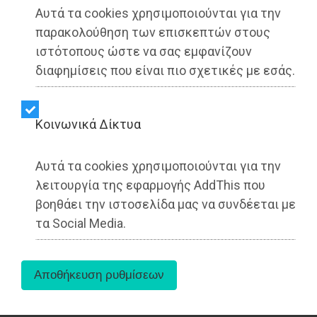
Αυτά τα cookies χρησιμοποιούνται για την
▶️ Ακούστε το κείμενο
παρακολούθηση των επισκεπτών στους
ιστότοπους ώστε να σας εμφανίζουν
διαφημίσεις που είναι πιο σχετικές με εσάς.
Kοινωνικά Δίκτυα
Αυτά τα cookies χρησιμοποιούνται για την
λειτουργία της εφαρμογής AddThis που
βοηθάει την ιστοσελίδα μας να συνδέεται με
τα Social Media.
Ο δικηγόρος Δημήτρης Αναστασόπουλος,
καλεσμένος στην εκπομπή «ΕΡΤ
Επικαιρότητα» της ΕΡΤ News, μίλησε για τις
επερχόμενες αλλαγές στον εξωδικαστικό