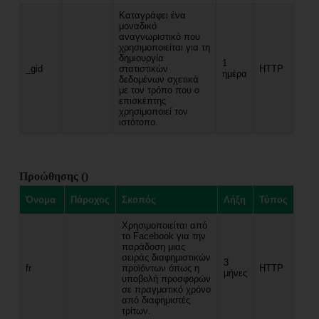
Καταγράφει ένα
μοναδικό
αναγνωριστικό που
χρησιμοποιείται για τη
δημιουργία
1
_gid
στατιστικών
HTTP
ημέρα
δεδομένων σχετικά
με τον τρόπο που ο
επισκέπτης
χρησιμοποιεί τον
ιστότοπο.
Προώθησης ()
Όνομα
Πάροχος
Σκοπός
Λήξη
Τύπος
Χρησιμοποιείται από
το Facebook για την
παράδοση μιας
σειράς διαφημιστικών
3
fr
προϊόντων όπως η
HTTP
μήνες
υποβολή προσφορών
σε πραγματικό χρόνο
από διαφημιστές
τρίτων.