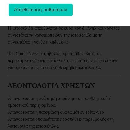
ΠΡΟΣΤΑΣΙΑ ΑΝΗΛΙΚΩΝ
Η ιστοσελίδα απευθύνεται σε ευρύ κοινό. Ανήλικοι χρήστες
συνιστάται να χρησιμοποιούν την ιστοσελίδα με τη
συγκατάθεση γονέα ή κηδεμόνα.
Το DimotisNews καταβάλλει προσπάθεια ώστε το
περιεχόμενο να είναι κατάλληλο, ωστόσο δεν φέρει ευθύνη
για υλικό που ενδέχεται να θεωρηθεί ακατάλληλο.
ΔΕΟΝΤΟΛΟΓΙΑ ΧΡΗΣΤΩΝ
Απαγορεύεται η ανάρτηση παράνομου, προσβλητικού ή
υβριστικού περιεχομένου.
Απαγορεύεται η παραβίαση δικαιωμάτων τρίτων.
Το
Απαγορεύεται οποιαδήποτε προσπάθεια παρεμβολής στη
λειτουργία της ιστοσελίδας.