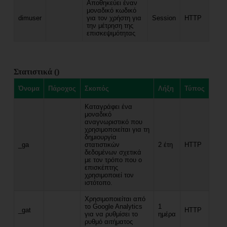
Αποθηκεύει έναν
μοναδικό κωδικό
dimuser
για τον χρήστη για
Session
HTTP
την μέτρηση της
επισκεψιμότητας
Στατιστικά ()
Όνομα
Πάροχος
Σκοπός
Λήξη
Τύπος
Καταγράφει ένα
μοναδικό
αναγνωριστικό που
χρησιμοποιείται για τη
δημιουργία
_ga
στατιστικών
2 έτη
HTTP
δεδομένων σχετικά
με τον τρόπο που ο
επισκέπτης
χρησιμοποιεί τον
ιστότοπο.
Χρησιμοποιείται από
το Google Analytics
1
_gat
HTTP
για να ρυθμίσει το
ημέρα
ρυθμό αιτήματος