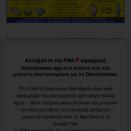
*
Κατεβάστε την PWA
εφαρμογή
Dimotisnews app στο κινητό σας και
μείνετε συντονισμένοι με το Dimotisnews.
*
Οι PWA (Progressive Web Apps) είναι web
εφαρμογές που λειτουργούν σαν native mobile
Όροι χρήσης
apps — αλλά τρέχουν μέσω browser και μπορούν
Τηλέφωνο
Πολιτική
να εγκατασταθούν στη συσκευή, ακόμα και
επικοινωνίας
απορρήτου -
6977232183
χωρίς να περάσουν από το App Store ή το
cookies
Μοναδικός
Google Play.
αριθμός
Ταυτότητα
Οι PWA εφαρμογές δεν εγκαθιστούν εκτελέσιμα
Μ.Η.Τ.: