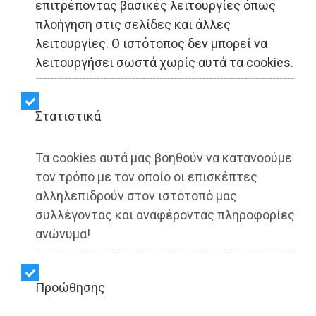
επιτρέποντας βασικές λειτουργίες όπως
πλοήγηση στις σελίδες και άλλες
λειτουργίες. Ο ιστότοπος δεν μπορεί να
λειτουργήσει σωστά χωρίς αυτά τα cookies.
Στατιστικά
Τα cookies αυτά μας βοηθούν να κατανοούμε
τον τρόπο με τον οποίο οι επισκέπτες
Νέα Μάκρη - ΥΓΕΙΑ
07/08/2026
αλληλεπιδρούν στον ιστότοπό μας
Κέντρο Υγείας Νέας Μάκρης: Το
συλλέγοντας και αναφέροντας πληροφορίες
φυσικοθεραπευτήριο πρόκειται να
ανώνυμα!
επαναλειτουργήσει στο άμεσο μέλλον
Διαβάστηκε 586 φορές
Προώθησης