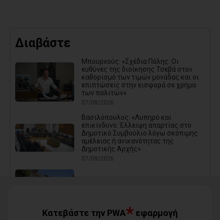
Διαβάστε
Μπουρνούς: «Σχέδια Πόλης: Οι
ευθύνες της διοίκησης Τσεβά στον
καθορισμό των τιμών μονάδας και οι
επιπτώσεις στην εισφορά σε χρήμα
των πολιτών»
07/08/2026
Βασιλόπουλος: «Λυπηρό και
επικίνδυνο: Έλλειψη απαρτίας στο
Δημοτικό Συμβούλιο λόγω σκόπιμης
αμέλειας ή ανικανότητας της
Δημοτικής Αρχής»
07/08/2026
Καρράς για Διοίκηση Αηδόνη:
Παραμύθια και χάντρες προς
Ιθαγενείς... (photos)
*
07/08/2026
Κατεβάστε την PWA
εφαρμογή