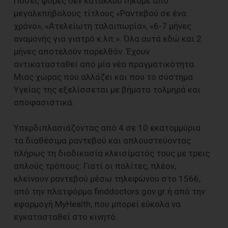
Πόσες φορές δεν κατακλυστήκαμε από
μεγαλεπήβολους τίτλους «Ραντεβού σε ένα
χρόνο», «Ατελείωτη ταλαιπωρία», «6-7 μήνες
αναμονής για γιατρό κ.λπ.». Όλα αυτά εδώ και 2
μήνες αποτελούν παρελθόν. Έχουν
αντικατασταθεί από μία νέα πραγματικότητα.
Μιας χώρας που αλλάζει και που το σύστημα
Υγείας της εξελίσσεται με βήματα τολμηρά και
αποφασιστικά.
Υπερδιπλασιάζοντας από 4 σε 10 εκατομμύρια
τα διαθέσιμα ραντεβού και απλουστεύοντας
πλήρως τη διαδικασία κλεισίματός τους με τρεις
απλούς τρόπους: Γιατί οι πολίτες, πλέον,
κλείνουν ραντεβού μέσω τηλεφώνου στο 1566,
από την πλατφόρμα finddoctors.gov.gr ή από την
εφαρμογή MyHealth, που μπορεί εύκολα να
εγκατασταθεί στο κινητό.