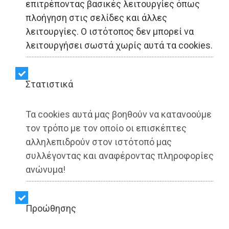
επιτρέποντας βασικές λειτουργίες όπως
πλοήγηση στις σελίδες και άλλες
ΥΓΕΙΑ - Ανατολική Αττική
λειτουργίες. Ο ιστότοπος δεν μπορεί να
λειτουργήσει σωστά χωρίς αυτά τα cookies.
Μάριος Θεμιστοκλέους:
Αξιοποιώντας την άνοδο
Στατιστικά
της τεχνολογίας, το ΕΣΥ
Τα cookies αυτά μας βοηθούν να κατανοούμε
αλλάζει
τον τρόπο με τον οποίο οι επισκέπτες
αλληλεπιδρούν στον ιστότοπό μας
συλλέγοντας και αναφέροντας πληροφορίες
Share:
ανώνυμα!
Dimotisnews | 04/12/2025 - 12:39
▶️ Ακούστε το κείμενο
Προώθησης