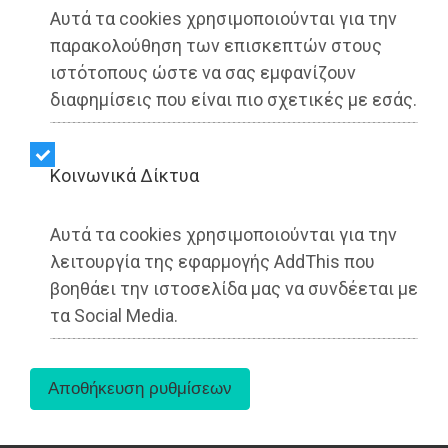
Αυτά τα cookies χρησιμοποιούνται για την
παρακολούθηση των επισκεπτών στους
ιστότοπους ώστε να σας εμφανίζουν
διαφημίσεις που είναι πιο σχετικές με εσάς.
Kοινωνικά Δίκτυα
Αυτά τα cookies χρησιμοποιούνται για την
λειτουργία της εφαρμογής AddThis που
Στο ΕΣΥ που αλλάζει, αξιοποιώντας την
βοηθάει την ιστοσελίδα μας να συνδέεται με
αλματώδη άνοδο της τεχνολογίας, εστίασε ο
τα Social Media.
υφυπουργός Υγείας, Μάριος Θεμιστοκλέους,
στο άρθρο του στο «metoxes.online»,
διευκρινίζοντας πως με τον ψηφιακό βοηθό,
δίδεται η δυνατότητα στους πολίτες να
κλείνουν ακόμα πιο εύκολα το ραντεβού τους