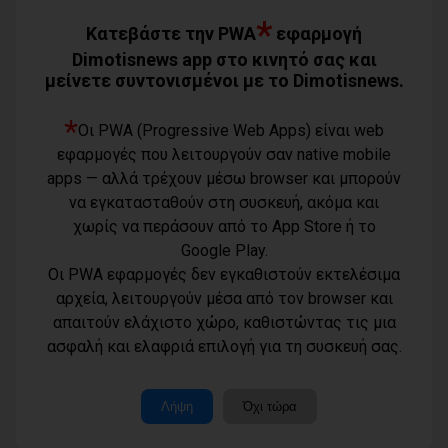
*
Κατεβάστε την PWA
εφαρμογή
Ρύθμιση χρεών σε δόσεις στον Δήμο
Πειραιά
Dimotisnews app στο κινητό σας και
10/08/2026
μείνετε συντονισμένοι με το Dimotisnews.
*
Ποιος αντιπεριφερειάρχης Αττικής
Οι PWA (Progressive Web Apps) είναι web
πάει για δήμαρχος;
εφαρμογές που λειτουργούν σαν native mobile
10/08/2026
apps — αλλά τρέχουν μέσω browser και μπορούν
να εγκατασταθούν στη συσκευή, ακόμα και
Σε εγρήγορση ο Δήμος Φυλής λόγω
χωρίς να περάσουν από το App Store ή το
πολύ υψηλού κινδύνου πυρκαγιάς
Google Play.
09/08/2026
Οι PWA εφαρμογές δεν εγκαθιστούν εκτελέσιμα
Νέος γύρος αντιπαράθεσης για τη...
αρχεία, λειτουργούν μέσα από τον browser και
συνάντηση Γεραπετρίτη με
απαιτούν ελάχιστο χώρο, καθιστώντας τις μια
Διαμαντοπούλου και Χριστοδουλάκη -
Όροι χρήσης
Η απάντηση του ΠΑΣΟΚ σε νέο
ασφαλή και ελαφριά επιλογή για τη συσκευή σας.
Τηλέφωνο
Πολιτική
δημοσίευμα
επικοινωνίας
09/08/2026
απορρήτου -
6977232183
cookies
Μοναδικός
Λήψη
Όχι τώρα
Χρήστος Θεοδωρόπουλος και
αριθμός
Ταυτότητα
Λευτέρης Κοσμόπουλος, οι δύο νέοι
Μ.Η.Τ.:
Αντιπεριφερειάρχες Αττικής