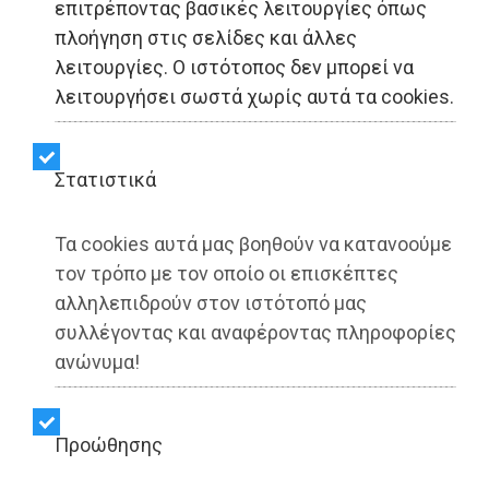
επιτρέποντας βασικές λειτουργίες όπως
ΥΓΕΙΑ - Αθήνα
πλοήγηση στις σελίδες και άλλες
λειτουργίες. Ο ιστότοπος δεν μπορεί να
Μουζάκα: Ανάγκη
λειτουργήσει σωστά χωρίς αυτά τα cookies.
αναγνώρισης της
Μαστολογίας ως
Στατιστικά
ανεξάρτητης ειδικότητας
Τα cookies αυτά μας βοηθούν να κατανοούμε
τον τρόπο με τον οποίο οι επισκέπτες
αλληλεπιδρούν στον ιστότοπό μας
Share:
συλλέγοντας και αναφέροντας πληροφορίες
Dimotisnews | 15/06/2026 - 22:11
ανώνυμα!
▶️ Ακούστε το κείμενο
Προώθησης