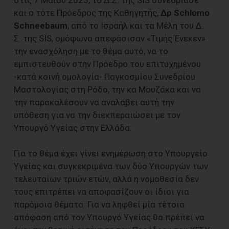
στις 7 Μαΐου 2023, το Δ.Σ. της SIS συνεδρίασε
και ο τότε Πρόεδρος της Καθηγητής,
Δρ Schlomo
Schneebaum
, από το Ισραήλ και τα Μέλη του Δ.
Σ. της SIS, ομόφωνα απεφάσισαν «Τιμής Ένεκεν»
την ενασχόληση με το θέμα αυτό, να το
εμπιστευθούν στην Πρόεδρο του επιτυχημένου
-κατά κοινή ομολογία- Παγκοσμίου Συνεδρίου
Μαστολογίας στη Ρόδο, την κα Μουζάκα και να
την παρακαλέσουν να αναλάβει αυτή την
υπόθεση για να την διεκπεραιώσει με τον
Υπουργό Υγείας στην Ελλάδα.
Για το θέμα έχει γίνει ενημέρωση στο Υπουργείο
Υγείας και συγκεκριμένα των δύο Υπουργών των
τελευταίων τριών ετών, αλλά η νομοθεσία δεν
τους επιτρέπει να αποφασίζουν οι ίδιοι για
παρόμοια θέματα. Για να ληφθεί μία τέτοια
απόφαση από τον Υπουργό Υγείας θα πρέπει να