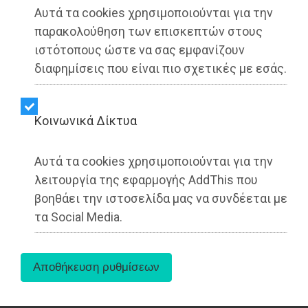
Αυτά τα cookies χρησιμοποιούνται για την
παρακολούθηση των επισκεπτών στους
ιστότοπους ώστε να σας εμφανίζουν
διαφημίσεις που είναι πιο σχετικές με εσάς.
Kοινωνικά Δίκτυα
Αυτά τα cookies χρησιμοποιούνται για την
Συνέντευξη Τύπου πραγματοποίησε στις 12
λειτουργία της εφαρμογής AddThis που
Ιουνίου στο ξενοδοχείο Divani Caravel, η
βοηθάει την ιστοσελίδα μας να συνδέεται με
Ελληνική Εταιρεία Μαστολογίας (EEM).
τα Social Media.
Αναλυτικότερα
η Πρόεδρος της ΕΕΜ, κα Λυδία
Ιωαννίδου-Μουζάκα
, εξηγώντας την ανάγκη
αναγνώρισης της Μαστολογίας ως ανεξάρτητης
Ειδικότητας, επεσήμανε τα εξής: