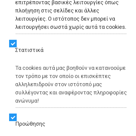
επιτρέποντας βασικές λειτουργίες όπως
πλοήγηση στις σελίδες και άλλες
Aντιπροσωπεία της ΚΕΔΕ
λειτουργίες. Ο ιστότοπος δεν μπορεί να
στις Βρυξέλλες:
λειτουργήσει σωστά χωρίς αυτά τα cookies.
Συνάντηση εργασίας με
Στατιστικά
Έλληνες Ευρωβουλευτές
Τα cookies αυτά μας βοηθούν να κατανοούμε
τον τρόπο με τον οποίο οι επισκέπτες
Share:
αλληλεπιδρούν στον ιστότοπό μας
Dimotisnews | 09/06/2025 - 09:12
συλλέγοντας και αναφέροντας πληροφορίες
ανώνυμα!
▶️ Ακούστε το κείμενο
Προώθησης