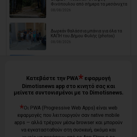
Φινόπουλου από σήμερα τα μεσάνυχτα
08/08/2026
Δωρεάν θαλάσσια μπάνια για όλα τα
ΚΑΠΗ του Δήμου Φυλής (photos)
08/08/2026
Ο Αύγουστος είναι ίσως η μεγαλύτερη
δοκιμασία για τον Δήμο Μαραθώνος
08/08/2026
*
Κατεβάστε την PWA
εφαρμογή
Dimotisnews app στο κινητό σας και
μείνετε συντονισμένοι με το Dimotisnews.
Χαρδαλιάς: «Καμία ανεμογεννήτρια σε
καμένες εκτάσεις της Αττικής - Δεν θα
εγκριθεί καμία μελέτη»
*
Οι PWA (Progressive Web Apps) είναι web
08/08/2026
εφαρμογές που λειτουργούν σαν native mobile
apps — αλλά τρέχουν μέσω browser και μπορούν
να εγκατασταθούν στη συσκευή, ακόμα και
Με τη συνδρομή του Δήμου Αθηναίων