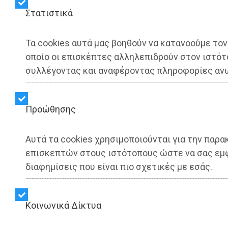
Στατιστικά
ΑΥΤΟΔΙΟΙΚΗΣΗ - Αθήνα
Απόκριες στην Αθήνα: Με
Τα cookies αυτά μας βοηθούν να κατανοούμε τον
οποίο οι επισκέπτες αλληλεπιδρούν στον ιστότ
ξεφάντωμα, παραδοσιακά
συλλέγοντας και αναφέροντας πληροφορίες αν
έθιμα και δράσεις για τα
παιδιά - Το πρόγραμμα
Προώθησης
εκδηλώσεων
Αυτά τα cookies χρησιμοποιούνται για την παρ
επισκεπτών στους ιστότοπους ώστε να σας εμ
διαφημίσεις που είναι πιο σχετικές με εσάς.
Share:
Dimotisnews | 04/02/2026 - 12:49
Kοινωνικά Δίκτυα
▶️ Ακούστε το κείμενο