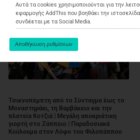
Αυτά τα cookies χρησιμοποιούνται για την λειτο
εφαρμογής AddThis που βοηθάει την ιστοσελίδα
συνδέεται με τα Social Media.
Τσικνοπέμπτη από το Σύνταγμα έως το
Μοναστηράκι, τη Βαρβάκειο και την
πλατεία Κοτζιά | Μεγάλη αποκριάτικη
γιορτή στο Ζάππειο | Παραδοσιακά
Κούλουμα στον Λόφο του Φιλοπάππου