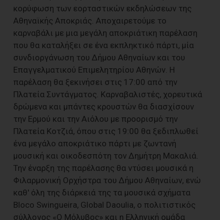
κορύφωση των εορταστικών εκδηλώσεων της
Αθηναϊκής Αποκριάς. Αποχαιρετούμε το
καρναβάλι με μια μεγάλη αποκριάτικη παρέλαση
που θα καταλήξει σε ένα εκπληκτικό πάρτι, μία
συνδιοργάνωση του Δήμου Αθηναίων και του
Επαγγελματικού Επιμελητηρίου Αθηνών. Η
παρέλαση θα ξεκινήσει στις 17:00 από την
Πλατεία Συντάγματος. Καρναβαλιστές, χορευτικά
δρώμενα και μπάντες κρουστών θα διασχίσουν
την Ερμού και την Αιόλου με προορισμό την
Πλατεία Κοτζιά, όπου στις 19:00 θα ξεδιπλωθεί
ένα μεγάλο αποκριάτικο πάρτι με ζωντανή
μουσική και οικοδεσπότη τον Δημήτρη Μακαλιά.
Την έναρξη της παρέλασης θα ντύσει μουσικά η
Φιλαρμονική Ορχήστρα του Δήμου Αθηναίων, ενώ
καθ' όλη της διάρκειά της τα μουσικά σχήματα
Bloco Swingueira, Global Daoulia, ο πολιτιστικός
σύλλογος «Ο Μόλυβος» και η Ελληνική ομάδα