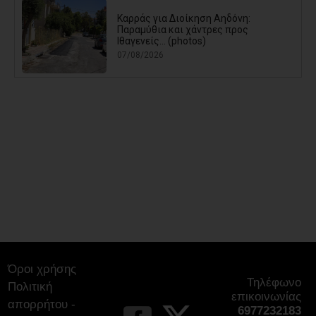
Καρράς για Διοίκηση Αηδόνη:
Παραμύθια και χάντρες προς
Ιθαγενείς... (photos)
07/08/2026
Χάρης Δούκας: Η καλύτερή μου να
κατέβει για δήμαρχος ο Μπακογιάννης
(video)
07/08/2026
Κέντρο Υγείας Νέας Μάκρης: Το
φυσικοθεραπευτήριο πρόκειται να
επαναλειτουργήσει στο άμεσο μέλλον
07/08/2026
Μάτι σε πολεοδομική ομηρία: Οι
περιουσίες πάγωσαν – Οι κάτοικοι
οργανώνονται
07/08/2026
Όροι χρήσης
Τηλέφωνο
Έλεγχος στην πρώην Κοινωφελή
Πολιτική
Επιχείρηση του Δήμου Παλλήνης:
επικοινωνίας
απορρήτου -
Άνθρακας ο θησαυρός; ή καλά
6977232183
ξεμπερδέματα για τον Ζούτσο;