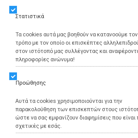
Στατιστικά
ΑΥΤΟΔΙΟΙΚΗΣΗ - Δυτική Αττική
Τα cookies αυτά μας βοηθούν να κατανοούμε τον
Απόλυτη η επιτυχία στα
τρόπο με τον οποίο οι επισκέπτες αλληλεπιδρο
στον ιστότοπό μας συλλέγοντας και αναφέροντ
Τσουκλίδεια 2026
πληροφορίες ανώνυμα!
(photo+video)
Προώθησης
Share:
Αυτά τα cookies χρησιμοποιούνται για την
Dimotisnews | 29/06/2026 - 22:33
παρακολούθηση των επισκεπτών στους ιστότο
ώστε να σας εμφανίζουν διαφημίσεις που είναι 
▶️ Ακούστε το κείμενο
σχετικές με εσάς.