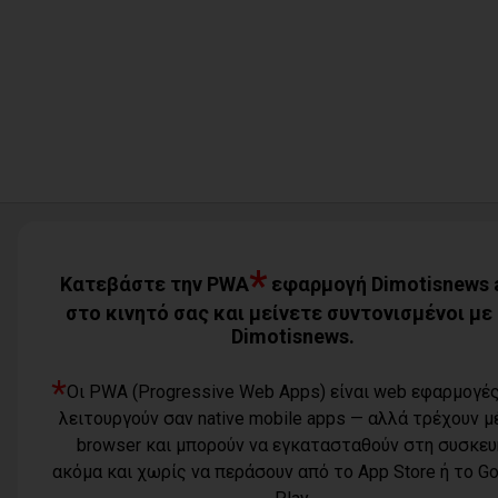
Η Novibet «ψηφίζει» πρωθυπουργό: Το
ακλόνητο φαβορί, η επιστροφή και το
αουτσάιντερ των 41,00
06/08/2026
Προσφυγή της αντιπολίτευσης του
Δήμου Παλλήνης στην Αποκεντρωμένη
Διοίκηση για τον Αβαρκιώτη
06/08/2026
Δήμος Μαραθώνα: Το νέο πρόγραμμα
«ΔΕΝ ΤΟ ΕΙΔΑΜΕ 2026»
*
06/08/2026
Κατεβάστε την PWA
εφαρμογή Dimotisnews 
στο κινητό σας και μείνετε συντονισμένοι με
Dimotisnews.
Με μεγαλοπρέπεια η λιτάνευση της
εικόνας της Μεταμόρφωσης του
*
Σωτήρος στη Ζωφριά (photos+videos)
Οι PWA (Progressive Web Apps) είναι web εφαρμογέ
06/08/2026
λειτουργούν σαν native mobile apps — αλλά τρέχουν 
browser και μπορούν να εγκατασταθούν στη συσκευ
ακόμα και χωρίς να περάσουν από το App Store ή το G