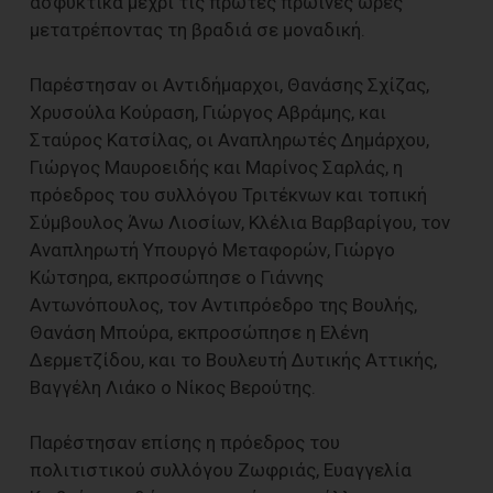
ασφυκτικά μέχρι τις πρώτες πρωινές ώρες
μετατρέποντας τη βραδιά σε μοναδική.
Παρέστησαν οι Αντιδήμαρχοι, Θανάσης Σχίζας,
Χρυσούλα Κούραση, Γιώργος Αβράμης, και
Σταύρος Κατσίλας, οι Αναπληρωτές Δημάρχου,
Γιώργος Μαυροειδής και Μαρίνος Σαρλάς, η
πρόεδρος του συλλόγου Τριτέκνων και τοπική
Σύμβουλος Άνω Λιοσίων, Κλέλια Βαρβαρίγου, τον
Αναπληρωτή Υπουργό Μεταφορών, Γιώργο
Κώτσηρα, εκπροσώπησε ο Γιάννης
Αντωνόπουλος, τον Αντιπρόεδρο της Βουλής,
Θανάση Μπούρα, εκπροσώπησε η Ελένη
Δερμετζίδου, και το Βουλευτή Δυτικής Αττικής,
Βαγγέλη Λιάκο ο Νίκος Βερούτης.
Παρέστησαν επίσης η πρόεδρος του
πολιτιστικού συλλόγου Ζωφριάς, Ευαγγελία