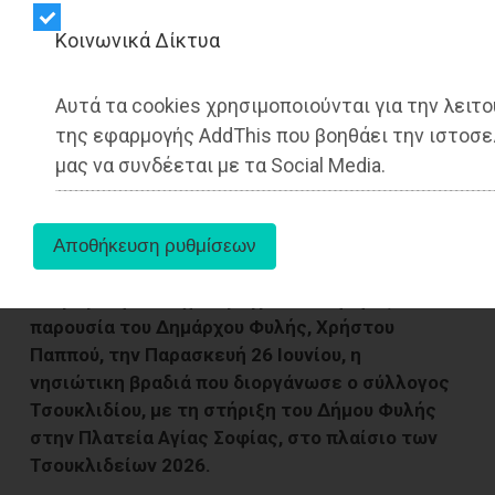
Kοινωνικά Δίκτυα
Αυτά τα cookies χρησιμοποιούνται για την λειτο
της εφαρμογής AddThis που βοηθάει την ιστοσε
μας να συνδέεται με τα Social Media.
Με μεγάλη επιτυχία πραγματοποιήθηκε,
παρουσία του Δημάρχου Φυλής, Χρήστου
Παππού, την Παρασκευή 26 Ιουνίου, η
νησιώτικη βραδιά που διοργάνωσε ο σύλλογος
Τσουκλιδίου, με τη στήριξη του Δήμου Φυλής
στην Πλατεία Αγίας Σοφίας, στο πλαίσιο των
Τσουκλιδείων 2026.