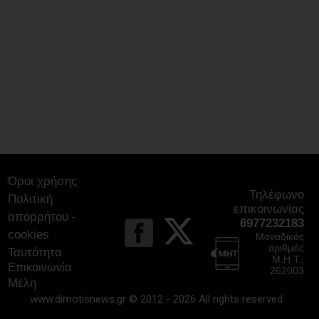
07/08/2026
Έλεγχος στην πρώην Κοινωφελή
Επιχείρηση του Δήμου Παλλήνης:
Άνθρακας ο θησαυρός; ή καλά
ξεμπερδέματα για τον Ζούτσο;
06/08/2026
Δήμος Μαραθώνα: Το νέο πρόγραμμα
«Ο,ΤΙ ΕΓΙΝΕ - ΕΓΙΝΕ 2026»
06/08/2026
Όροι χρήσης
Ο Μώραλης αλλάζει τους δρόμους του
Τηλέφωνο
Πολιτική
Πειραιά (photos+video)
επικοινωνίας
απορρήτου -
06/08/2026
6977232183
cookies
Μοναδικός
αριθμός
Ταυτότητα
Μ.Η.Τ.:
Οι μηνύσεις που φέρνουν σε δύσκολη
Επικοινωνία
262003
θέση αιρετό των νοτίων προαστίων
Μέλη
06/08/2026
www.dimotisnews.gr © 2012 - 2026 All rights reserved