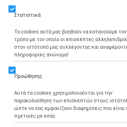
Στατιστικά
ΑΥΤΟΔΙΟΙΚΗΣΗ - Αθήνα
Τα cookies αυτά μας βοηθούν να κατανοούμε τον
Χάρης Δούκας: 5 δράσεις
τρόπο με τον οποίο οι επισκέπτες αλληλεπιδρο
στον ιστότοπό μας συλλέγοντας και αναφέροντ
που πρέπει να γνωρίζεις
πληροφορίες ανώνυμα!
(photo)
Προώθησης
Share:
Αυτά τα cookies χρησιμοποιούνται για την
Dimotisnews | 03/07/2026 - 22:02
παρακολούθηση των επισκεπτών στους ιστότο
ώστε να σας εμφανίζουν διαφημίσεις που είναι 
▶️ Ακούστε το κείμενο
σχετικές με εσάς.