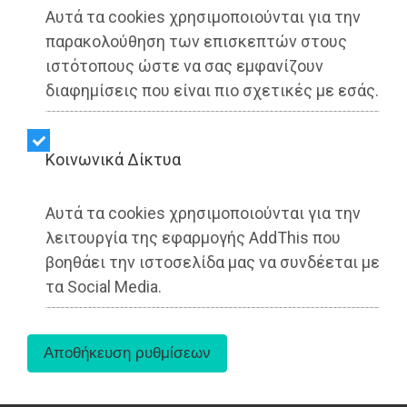
Αυτά τα cookies χρησιμοποιούνται για την
παρακολούθηση των επισκεπτών στους
ιστότοπους ώστε να σας εμφανίζουν
διαφημίσεις που είναι πιο σχετικές με εσάς.
Kοινωνικά Δίκτυα
Αυτά τα cookies χρησιμοποιούνται για την
Ο Δήμαρχος Αθηναίων, Χάρης Δούκας,
λειτουργία της εφαρμογής AddThis που
παραχώρησε συνέντευξη στην εκπομπή
βοηθάει την ιστοσελίδα μας να συνδέεται με
«Απέναντι Μικρόφωνα» του ραδιοφωνικού
τα Social Media.
σταθμού «Παραπολιτικά 90,1» με τους
δημοσιογράφους Σωτήρη Ξενάκη και Βασίλη
Σκουρή.
Αναφερόμενος στην άσχημη οικονομική