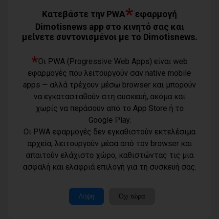
*
Δωρεάν θαλάσσια μπάνια για όλα τα
Κατεβάστε την PWA
εφαρμογή
ΚΑΠΗ του Δήμου Φυλής (photos)
Dimotisnews app στο κινητό σας και
08/08/2026
μείνετε συντονισμένοι με το Dimotisnews.
*
Ο Αύγουστος είναι ίσως η μεγαλύτερη
Οι PWA (Progressive Web Apps) είναι web
δοκιμασία για τον Δήμο Μαραθώνος
εφαρμογές που λειτουργούν σαν native mobile
08/08/2026
apps — αλλά τρέχουν μέσω browser και μπορούν
να εγκατασταθούν στη συσκευή, ακόμα και
χωρίς να περάσουν από το App Store ή το
Χαρδαλιάς: «Καμία ανεμογεννήτρια σε
καμένες εκτάσεις της Αττικής - Δεν θα
Google Play.
εγκριθεί καμία μελέτη»
Οι PWA εφαρμογές δεν εγκαθιστούν εκτελέσιμα
08/08/2026
αρχεία, λειτουργούν μέσα από τον browser και
απαιτούν ελάχιστο χώρο, καθιστώντας τις μια
Όροι χρήσης
ασφαλή και ελαφριά επιλογή για τη συσκευή σας.
Τηλέφωνο
Πολιτική
Με τη συνδρομή του Δήμου Αθηναίων
επικοινωνίας
απορρήτου -
βελτιώθηκε ο περιβάλλων χώρος της
6977232183
Εθνικής Βιβλιοθήκης
cookies
Μοναδικός
Λήψη
Όχι τώρα
08/08/2026
αριθμός
Ταυτότητα
Μ.Η.Τ.:
Επικοινωνία