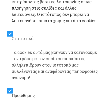
επιτρέποντας βασικές λειτουργίες όπως
ΑΥΤΟΔΙΟΙΚΗΣΗ - Αθήνα
πλοήγηση στις σελίδες και άλλες
λειτουργίες. Ο ιστότοπος δεν μπορεί να
Χάρης Δούκας: «Εννέα
λειτουργήσει σωστά χωρίς αυτά τα cookies.
δισεκατομμύρια
πλεόνασμα και τίποτα
Στατιστικά
στους Δήμους»
Τα cookies αυτά μας βοηθούν να κατανοούμε
τον τρόπο με τον οποίο οι επισκέπτες
αλληλεπιδρούν στον ιστότοπό μας
Share:
συλλέγοντας και αναφέροντας πληροφορίες
Dimotisnews | 31/10/2025 - 18:46
ανώνυμα!
▶️ Ακούστε το κείμενο
Προώθησης