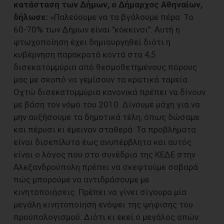
κατάσταση των Δήμων, o Δήμαρχος Αθηναίων,
δήλωσε:
«Παλεύουμε να τα βγάλουμε πέρα. Το
60-70% των Δήμων είναι "κόκκινοι". Αυτή η
φτωχοποίηση έχει δημιουργηθεί διότι η
κυβέρνηση παρακρατά κοντά στα 4,5
δισεκατομμύρια από θεσμοθετημένους πόρους
μας με σκοπό να γεμίσουν τα κρατικά ταμεία.
Οχτώ δισεκατομμύρια κανονικά πρέπει να δίνουν
με βάση τον νόμο του 2010. Δίνουμε μάχη για να
μην αυξήσουμε τα δημοτικά τέλη, όπως δώσαμε
και πέρυσι κι έμειναν σταθερά. Τα προβλήματα
είναι δισεπίλυτα έως ανυπέρβλητα και αυτός
είναι ο λόγος που στο συνέδριο της ΚΕΔΕ στην
Αλεξανδρούπολη πρέπει να σκεφτούμε σοβαρά
πώς μπορούμε να αντιδράσουμε με
κινητοποιήσεις. Πρέπει να γίνει σίγουρα μία
μεγάλη κινητοποίηση ενόψει της ψήφισης του
προϋπολογισμού. Διότι κι εκεί ο μεγάλος απών