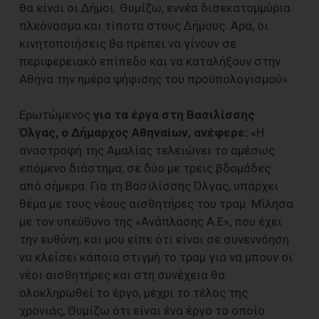
θα είναι οι Δήμοι. Θυμίζω, εννέα δισεκατομμύρια
πλεόνασμα και τίποτα στους Δήμους. Άρα, οι
κινητοποιήσεις θα πρέπει να γίνουν σε
περιφερειακό επίπεδο και να καταλήξουν στην
Αθήνα την ημέρα ψήφισης του προϋπολογισμού».
Ερωτώμενος
για τα έργα στη Βασιλίσσης
Όλγας, ο Δήμαρχος Αθηναίων, ανέφερε:
«Η
αναστροφή της Αμαλίας τελειώνει το αμέσως
επόμενο διάστημα, σε δύο με τρεις βδομάδες
από σήμερα. Για τη Βασιλίσσης Όλγας, υπάρχει
θέμα με τους νέους αισθητήρες του τραμ. Μίλησα
με τον υπεύθυνο της «Ανάπλασης Α.Ε», που έχει
την ευθύνη, και μου είπε ότι είναι σε συνεννόηση
να κλείσει κάποια στιγμή το τραμ για να μπουν οι
νέοι αισθητήρες και στη συνέχεια θα
ολοκληρωθεί το έργο, μέχρι το τέλος της
χρονιάς, Θυμίζω ότι είναι ένα έργο το οποίο