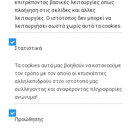
επιτρέποντας βασικές λειτουργίες όπως
πλοήγηση στις σελίδες και άλλες
ΑΥΤΟΔΙΟΙΚΗΣΗ - Αθήνα
λειτουργίες. Ο ιστότοπος δεν μπορεί να
λειτουργήσει σωστά χωρίς αυτά τα cookies.
Χάρης Δούκας:
«Στηρίζουμε ταλέντα που
Στατιστικά
ονειρεύονται και
Τα cookies αυτά μας βοηθούν να κατανοούμε
τολμούν» (photo)
τον τρόπο με τον οποίο οι επισκέπτες
αλληλεπιδρούν στον ιστότοπό μας
συλλέγοντας και αναφέροντας πληροφορίες
Share:
ανώνυμα!
Dimotisnews | 11/10/2025 - 12:01
▶️ Ακούστε το κείμενο
Προώθησης