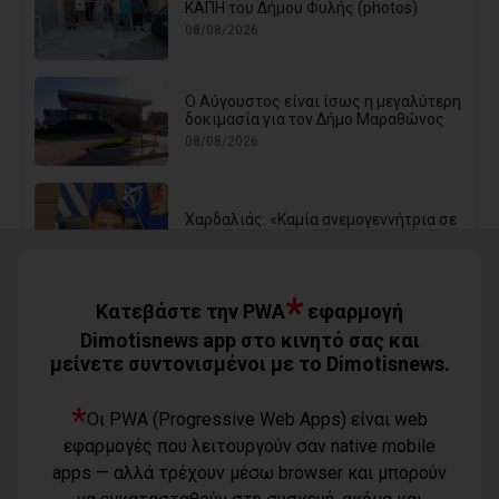
ΚΑΠΗ του Δήμου Φυλής (photos)
08/08/2026
Ο Αύγουστος είναι ίσως η μεγαλύτερη
δοκιμασία για τον Δήμο Μαραθώνος
08/08/2026
Χαρδαλιάς: «Καμία ανεμογεννήτρια σε
καμένες εκτάσεις της Αττικής - Δεν θα
εγκριθεί καμία μελέτη»
08/08/2026
*
Κατεβάστε την PWA
εφαρμογή
Dimotisnews app στο κινητό σας και
μείνετε συντονισμένοι με το Dimotisnews.
Με τη συνδρομή του Δήμου Αθηναίων
βελτιώθηκε ο περιβάλλων χώρος της
Εθνικής Βιβλιοθήκης
*
Οι PWA (Progressive Web Apps) είναι web
08/08/2026
εφαρμογές που λειτουργούν σαν native mobile
apps — αλλά τρέχουν μέσω browser και μπορούν
Μπουρνούς: «Σχέδια Πόλης: Οι