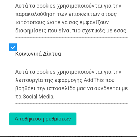
Αυτά τα cookies χρησιμοποιούνται για την
παρακολούθηση των επισκεπτών στους
ιστότοπους ώστε να σας εμφανίζουν
διαφημίσεις που είναι πιο σχετικές με εσάς.
Kοινωνικά Δίκτυα
Αυτά τα cookies χρησιμοποιούνται για την
λειτουργία της εφαρμογής AddThis που
βοηθάει την ιστοσελίδα μας να συνδέεται με
Για ένα τετραήμερο, η Αθήνα φιλοξένησε
τα Social Media.
περισσότερους από 350 επαγγελματίες
του κινηματογράφου και της τηλεόρασης
Με τη συμμετοχή σπουδαίων δημιουργών από