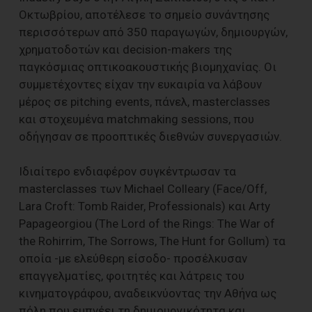
Οκτωβρίου, αποτέλεσε το σημείο συνάντησης
περισσότερων από 350 παραγωγών, δημιουργών,
χρηματοδοτών και decision-makers της
παγκόσμιας οπτικοακουστικής βιομηχανίας. Οι
συμμετέχοντες είχαν την ευκαιρία να λάβουν
μέρος σε pitching events, πάνελ, masterclasses
και στοχευμένα matchmaking sessions, που
οδήγησαν σε προοπτικές διεθνών συνεργασιών.
Ιδιαίτερο ενδιαφέρον συγκέντρωσαν τα
masterclasses των Michael Colleary (Face/Off,
Lara Croft: Tomb Raider, Professionals) και Arty
Papageorgiou (The Lord of the Rings: The War of
the Rohirrim, The Sorrows, The Hunt for Gollum) τα
οποία -με ελεύθερη είσοδο- προσέλκυσαν
επαγγελματίες, φοιτητές και λάτρεις του
κινηματογράφου, αναδεικνύοντας την Αθήνα ως
πόλη που εμπνέει τη δημιουργικότητα και