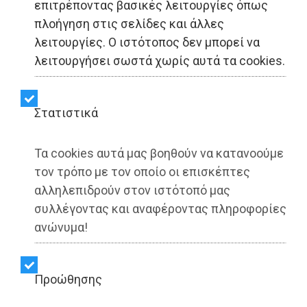
επιτρέποντας βασικές λειτουργίες όπως
ΑΥΤΟΔΙΟΙΚΗΣΗ - Δυτική Αττική
πλοήγηση στις σελίδες και άλλες
λειτουργίες. Ο ιστότοπος δεν μπορεί να
Χρήστος Παππούς:
λειτουργήσει σωστά χωρίς αυτά τα cookies.
«Τελειώνει η Χωματερή,
η Πολιτεία πρέπει να
Στατιστικά
βρει λύσεις»
Τα cookies αυτά μας βοηθούν να κατανοούμε
(photo+video)
τον τρόπο με τον οποίο οι επισκέπτες
αλληλεπιδρούν στον ιστότοπό μας
συλλέγοντας και αναφέροντας πληροφορίες
ανώνυμα!
Share:
Dimotisnews | 23/09/2025 - 11:28
Προώθησης
▶️ Ακούστε το κείμενο