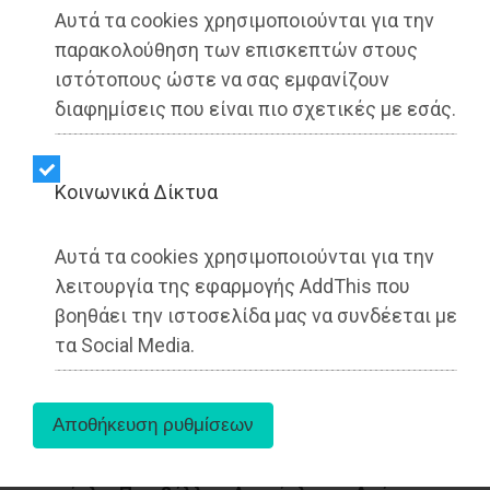
Αυτά τα cookies χρησιμοποιούνται για την
παρακολούθηση των επισκεπτών στους
ιστότοπους ώστε να σας εμφανίζουν
διαφημίσεις που είναι πιο σχετικές με εσάς.
Kοινωνικά Δίκτυα
Αυτά τα cookies χρησιμοποιούνται για την
λειτουργία της εφαρμογής AddThis που
βοηθάει την ιστοσελίδα μας να συνδέεται με
«Τελειώνει η Χωματερή, η Πολιτεία πρέπει να
τα Social Media.
βρει λύσεις» δήλωσε ο Δήμαρχος Φυλής,
Χρήστος Παππούς, μιλώντας, τη Δευτέρας
22/9, κατά τη διάρκεια ημερίδας που
διοργάνωσαν στις Αχαρνές η Ιερά Μητρόπολη
Ιλίου και ο Δήμος Αχαρνών, με θέμα: «Αττική