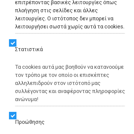
επιτρέποντας βασικές λειτουργίες όπως
πλοήγηση στις σελίδες και άλλες
λειτουργίες. Ο ιστότοπος δεν μπορεί να
LIFESTYLE - Κερατέα
λειτουργήσει σωστά χωρίς αυτά τα cookies.
ΧΡΥΣΗ ΤΟΜΗ Κερατέας:
Στατιστικά
Εκδήλωση ενηλίκων (με
συνθετική παιγνιοδράση)
Τα cookies αυτά μας βοηθούν να κατανοούμε
τον τρόπο με τον οποίο οι επισκέπτες
αλληλεπιδρούν στον ιστότοπό μας
Share:
συλλέγοντας και αναφέροντας πληροφορίες
ανώνυμα!
Dimotisnews | 16/06/2025 - 11:05
▶️ Ακούστε το κείμενο
Προώθησης