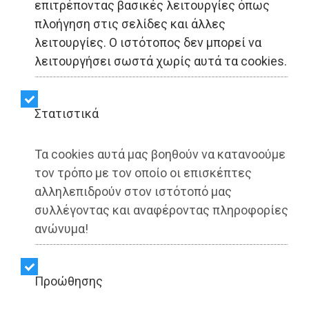
επιτρέποντας βασικές λειτουργίες όπως
πλοήγηση στις σελίδες και άλλες
Debate Χριστοδουλάκη -
λειτουργίες. Ο ιστότοπος δεν μπορεί να
Κεφαλογιάννη: «Νέοι και
λειτουργήσει σωστά χωρίς αυτά τα cookies.
Συνταγματική
Στατιστικά
Αναθεώρηση»
Τα cookies αυτά μας βοηθούν να κατανοούμε
τον τρόπο με τον οποίο οι επισκέπτες
Share:
αλληλεπιδρούν στον ιστότοπό μας
Γιάννης Κοντογεώργος | 01/07/2026 - 23:24
συλλέγοντας και αναφέροντας πληροφορίες
ανώνυμα!
▶️ Ακούστε το κείμενο
Προώθησης