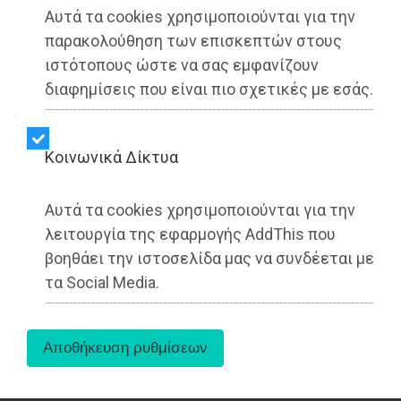
Αυτά τα cookies χρησιμοποιούνται για την
παρακολούθηση των επισκεπτών στους
ιστότοπους ώστε να σας εμφανίζουν
διαφημίσεις που είναι πιο σχετικές με εσάς.
Την Πέμπτη 2/7, στις 19:30, θα γίνει debate
Kοινωνικά Δίκτυα
μεταξύ του Μανώλη Χριστοδουλάκη από το
ΠΑΣΟΚ με τον Κώστα Κεφαλογιάννη από τη ΝΔ,
ως οι δύο νεότεροι βουλευτές του Ελληνικού
Αυτά τα cookies χρησιμοποιούνται για την
Κοινοβουλίου, με θέμα την επερχόμενη
λειτουργία της εφαρμογής AddThis που
συνταγματική αναθεώρηση, στον Φιλολογικό
βοηθάει την ιστοσελίδα μας να συνδέεται με
Σύλλογο Παρνασσός (Πλατεία Αγίου Γεωργίου
τα Social Media.
Καρύτση 8, Αθήνα - Πρόσβαση με μετρό: στάση
«Πανεπιστήμιο»).
* Για την παρακολούθηση της συζήτησης,
χρειάζεται να εγγραφείτε (δωρεάν)
ΕΔΩ
.