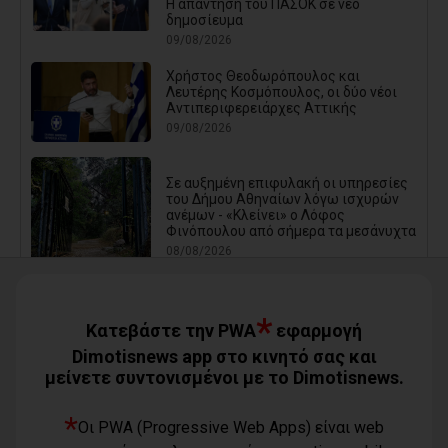
Η απάντηση του ΠΑΣΟΚ σε νέο
δημοσίευμα
09/08/2026
Χρήστος Θεοδωρόπουλος και
Λευτέρης Κοσμόπουλος, οι δύο νέοι
Αντιπεριφερειάρχες Αττικής
09/08/2026
Σε αυξημένη επιφυλακή οι υπηρεσίες
του Δήμου Αθηναίων λόγω ισχυρών
ανέμων - «Κλείνει» ο Λόφος
Φινόπουλου από σήμερα τα μεσάνυχτα
08/08/2026
*
Δωρεάν θαλάσσια μπάνια για όλα τα
Κατεβάστε την PWA
εφαρμογή
ΚΑΠΗ του Δήμου Φυλής (photos)
Dimotisnews app στο κινητό σας και
08/08/2026
μείνετε συντονισμένοι με το Dimotisnews.
*
Ο Αύγουστος είναι ίσως η μεγαλύτερη
Οι PWA (Progressive Web Apps) είναι web
δοκιμασία για τον Δήμο Μαραθώνος