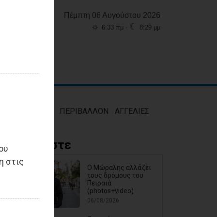
Πέμπτη 06 Αυγούστου 2026
☼
☾
6:33 πμ -
8:29 μμ
ΜΟΣ
ΥΓΕΙΑ
ΠΕΡΙΒΑΛΛΟΝ
ΑΓΓΕΛΙΕΣ
Διαβάστε
ου
η στις
Ο Μώραλης αλλάζει
τους δρόμους του
Πειραιά
(photos+video)
06/08/2026