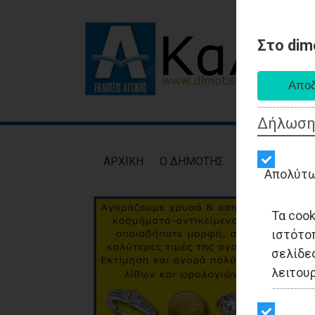
Στο dim
Δήλωση
AΡXIKH
Ο ΔΗΜΟΤΗΣ
ΕΙΔΗΣΕΙΣ
ΑΥΤ
Απολύτω
Τα coo
ιστότο
σελίδες
λειτου