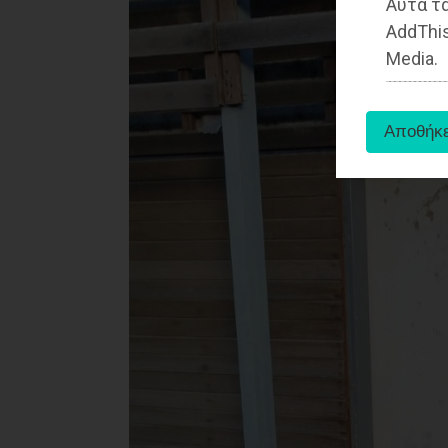
Αυτά τα
AddThis
Media.