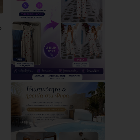
δράσεις της
Δημοτικής
Αστυνομίας (photos)
06/08/2026
ο
Ολοταχώς για την
έκτη θητεία του ο
Δημήτρης Λουκάς
06/08/2026
Τσίρκας για την
αποχέτευση
Μαραθώνα: Το έργο
έχει πλέον εκτελεστεί
περίπου στο 80%
05/08/2026