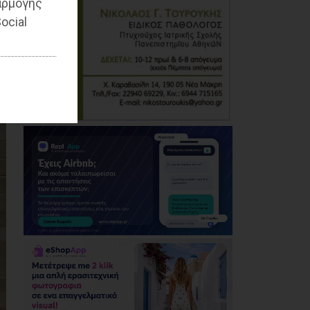
αρμογής
ocial
Δήμος Μαραθώνα: Το
νέο πρόγραμμα «ΔΕΝ
ΤΟ ΕΙΔΑΜΕ 2026»
06/08/2026
Με μεγαλοπρέπεια η
λιτάνευση της
εικόνας της
Μεταμόρφωσης του
Σωτήρος στη Ζωφριά
(photos+videos)
06/08/2026
Το LIVE του
Καλοκαιριού: Ο Πάνος
Μουζουράκης στο
Marathon Village - Την
Πέμπτη 27 Αυγούστου
06/08/2026
Δήμος Αθηναίων:
Απομάκρυνση 240
τραπεζοκαθισμάτων
σε 13 επιχειρησιακές