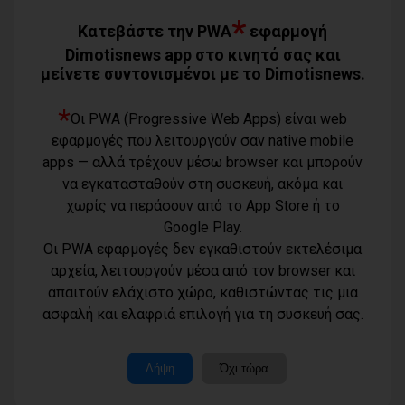
06/08/2026
*
Κατεβάστε την PWA
εφαρμογή
Το LIVE του Καλοκαιριού: Ο Πάνος
Dimotisnews app στο κινητό σας και
Μουζουράκης στο Marathon Village -
μείνετε συντονισμένοι με το Dimotisnews.
Την Πέμπτη 27 Αυγούστου
06/08/2026
*
Οι PWA (Progressive Web Apps) είναι web
εφαρμογές που λειτουργούν σαν native mobile
Δήμος Αθηναίων: Απομάκρυνση 240
τραπεζοκαθισμάτων σε 13
apps — αλλά τρέχουν μέσω browser και μπορούν
επιχειρησιακές δράσεις της
να εγκατασταθούν στη συσκευή, ακόμα και
Δημοτικής Αστυνομίας (photos)
χωρίς να περάσουν από το App Store ή το
06/08/2026
Google Play.
Οι PWA εφαρμογές δεν εγκαθιστούν εκτελέσιμα
αρχεία, λειτουργούν μέσα από τον browser και
Ολοταχώς για την έκτη θητεία του ο
απαιτούν ελάχιστο χώρο, καθιστώντας τις μια
Όροι χρήσης
Δημήτρης Λουκάς
ασφαλή και ελαφριά επιλογή για τη συσκευή σας.
Τηλέφωνο
06/08/2026
Πολιτική
επικοινωνίας
απορρήτου -
6977232183
cookies
Μοναδικός
Λήψη
Όχι τώρα
Τσίρκας για την αποχέτευση
αριθμός
Ταυτότητα
Μαραθώνα: Το έργο έχει πλέον
Μ.Η.Τ.: