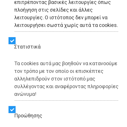
επιτρέποντας βασικές λειτουργίες όπως
πλοήγηση στις σελίδες και άλλες
λειτουργίες. Ο ιστότοπος δεν μπορεί να
ΕΙΔΗΣΕΙΣ - Αττική
λειτουργήσει σωστά χωρίς αυτά τα cookies.
Διαβάστε αύριο (Σάββατο
Στατιστικά
2/8) στο ψηφιακό
«ΠΑΡΑΣΚΗΝΙΟ»: Με
Τα cookies αυτά μας βοηθούν να κατανοούμε
τον τρόπο με τον οποίο οι επισκέπτες
ρεπορτάζ, έρευνες και
αλληλεπιδρούν στον ιστότοπό μας
συλλέγοντας και αναφέροντας πληροφορίες
παρεμβάσεις οι οποίες
ανώνυμα!
θα συζητηθούν
Προώθησης
Share: