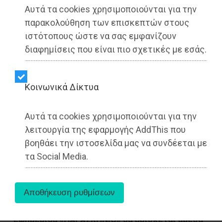
Αυτά τα cookies χρησιμοποιούνται για την
Dimotisnews | 01/08/2025 - 23:02
παρακολούθηση των επισκεπτών στους
▶️ Ακούστε το κείμενο
ιστότοπους ώστε να σας εμφανίζουν
διαφημίσεις που είναι πιο σχετικές με εσάς.
Kοινωνικά Δίκτυα
Αυτά τα cookies χρησιμοποιούνται για την
λειτουργία της εφαρμογής AddThis που
βοηθάει την ιστοσελίδα μας να συνδέεται με
τα Social Media.
Με μια εγγραφή στο newspaper.paraskhnio.gr η
εφημερίδα «ΠΑΡΑΣΚΗΝΙΟ» θα βρίσκεται άμεσα