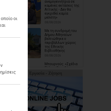
ανεμογεννήτρια σε
καμένες εκτάσεις της
Αττικής - Δεν θα
εγκριθεί καμία
μελέτη»
 οποίο οι
08/08/2026
και
Με τη συνδρομή του
Δήμου Αθηναίων
βελτιώθηκε ο
περιβάλλων χώρος
της Εθνικής
Βιβλιοθήκης
08/08/2026
Μπουρνούς: «Σχέδια
ων
Πόλης: Οι ευθύνες της
ημίσεις
διοίκησης Τσεβά στον
Εργασία - Ζήτηση
καθορισμό των τιμών
μονάδας και οι
επιπτώσεις στην
εισφορά σε χρήμα
των πολιτών»
07/08/2026
Βασιλόπουλος:
«Λυπηρό και