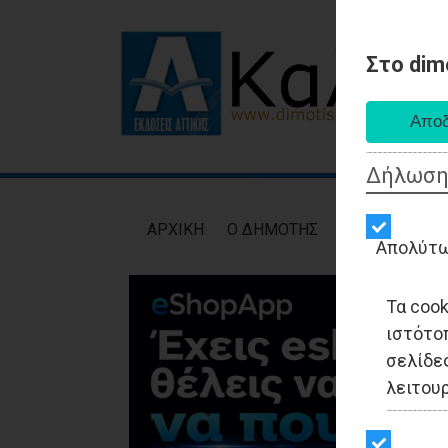
Στο dim
Δήλωση
AΡXIKH
Ο ΔΗΜΟΤΗΣ
ΕΙΔΗΣΕΙΣ
ΑΥΤ
Απολύτω
Τα coo
ιστότο
σελίδες
λειτου