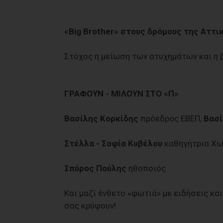
«Big Brother» στους δρόμους της Αττι
Στόχος η μείωση των ατυχημάτων και η 
ΓΡΑΦΟΥΝ - ΜΙΛΟΥΝ ΣΤΟ «Π»
Βασίλης Κορκίδης
πρόεδρος ΕΒΕΠ,
Βασί
Στέλλα - Σοφία Κυβέλου
καθηγήτρια Χω
Σπύρος Πούλης
ηθοποιός
Και μαζί ένθετο «φωτιά» με ειδήσεις κα
σας κρύψουν!