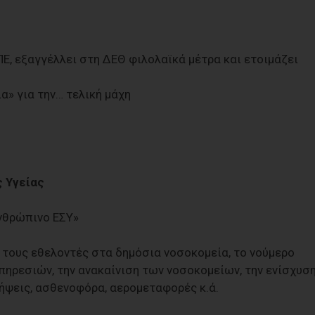
, εξαγγέλλει στη ΔΕΘ φιλολαϊκά μέτρα και ετοιμάζει
α» για την… τελική μάχη
 Υγείας
νθρώπινο ΕΣΥ»
α τους εθελοντές στα δημόσια νοσοκομεία, το νούμερο
υπηρεσιών, την ανακαίνιση των νοσοκομείων, την ενίσχυσ
ήψεις, ασθενοφόρα, αερομεταφορές κ.ά.