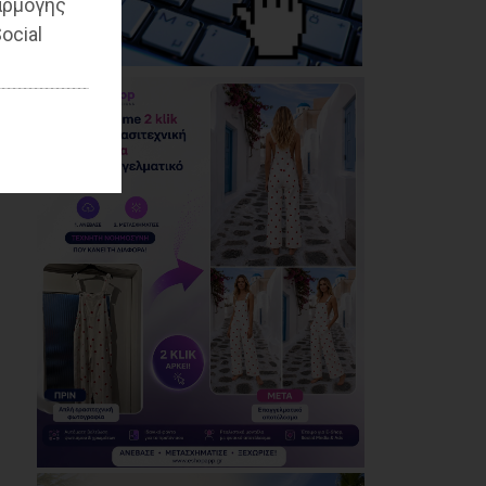
αρμογής
επικίνδυνο: Έλλειψη
απαρτίας στο
ocial
Δημοτικό Συμβούλιο
λόγω σκόπιμης
αμέλειας ή
ανικανότητας της
Δημοτικής Αρχής»
07/08/2026
Καρράς για Διοίκηση
Αηδόνη: Παραμύθια
και χάντρες προς
Ιθαγενείς... (photos)
07/08/2026
Χάρης Δούκας: Η
καλύτερή μου να
κατέβει για δήμαρχος
ο Μπακογιάννης
(video)
07/08/2026
Κέντρο Υγείας Νέας
Μάκρης: Το
φυσικοθεραπευτήριο
πρόκειται να