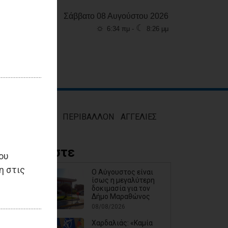
Σάββατο 08 Αυγούστου 2026
☼
☾
6:34 πμ -
8:26 μμ
ΜΟΣ
ΥΓΕΙΑ
ΠΕΡΙΒΑΛΛΟΝ
ΑΓΓΕΛΙΕΣ
Διαβάστε
ου
η στις
Ο Αύγουστος είναι
ίσως η μεγαλύτερη
δοκιμασία για τον
Δήμο Μαραθώνος
08/08/2026
Χαρδαλιάς: «Καμία