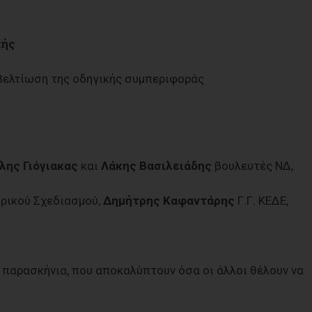
κής
βελτίωση της οδηγικής συμπεριφοράς
λης Γιόγιακας
και
Λάκης Βασιλειάδης
βουλευτές ΝΔ,
ρικού Σχεδιασμού,
Δημήτρης Καφαντάρης
Γ.Γ. ΚΕΔΕ,
ι παρασκήνια, που αποκαλύπτουν όσα οι άλλοι θέλουν να