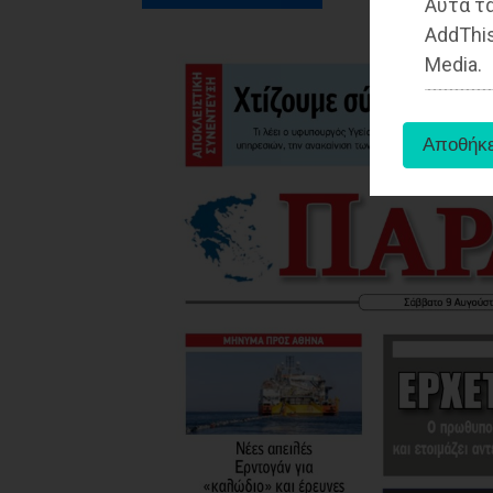
Αυτά τα
AddThis
Media.