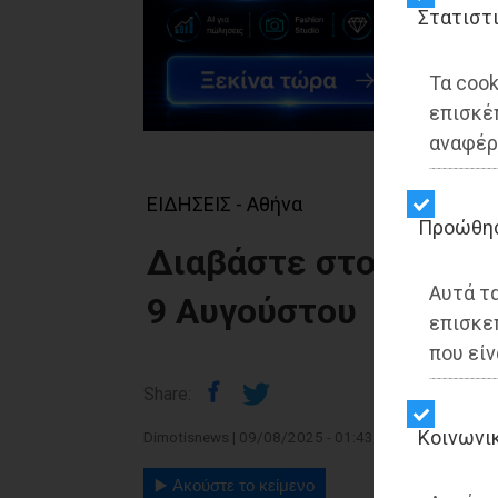
Στατιστ
Τα cook
επισκέ
αναφέρ
ΕΙΔΗΣΕΙΣ - Αθήνα
Προώθη
Διαβάστε στο ψηφια
Αυτά τ
9 Αυγούστου
επισκε
που είν
Share:
Kοινωνι
Dimotisnews | 09/08/2025 - 01:43
▶️ Ακούστε το κείμενο