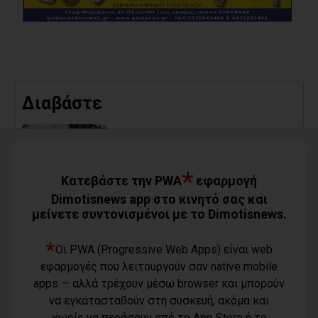
Διαβάστε
Τσίρκας για την αποχέτευση
Μαραθώνα: Το έργο έχει πλέον
εκτελεστεί περίπου στο 80%
05/08/2026
*
Κατεβάστε την PWA
εφαρμογή
Dimotisnews app στο κινητό σας και
μείνετε συντονισμένοι με το Dimotisnews.
*
Οι PWA (Progressive Web Apps) είναι web
εφαρμογές που λειτουργούν σαν native mobile
apps — αλλά τρέχουν μέσω browser και μπορούν
να εγκατασταθούν στη συσκευή, ακόμα και
χωρίς να περάσουν από το App Store ή το