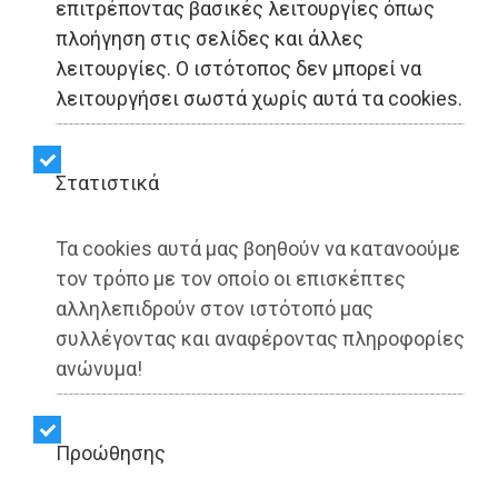
επιτρέποντας βασικές λειτουργίες όπως
πλοήγηση στις σελίδες και άλλες
ΑΥΤΟΔΙΟΙΚΗΣΗ - Δυτική Αττική
λειτουργίες. Ο ιστότοπος δεν μπορεί να
λειτουργήσει σωστά χωρίς αυτά τα cookies.
Δήμος Φυλής:
Προσωρινές
Στατιστικά
κυκλοφοριακές
Τα cookies αυτά μας βοηθούν να κατανοούμε
ρυθμίσεις λόγω εργασιών
τον τρόπο με τον οποίο οι επισκέπτες
συντήρησης στη Γέφυρα
αλληλεπιδρούν στον ιστότοπό μας
συλλέγοντας και αναφέροντας πληροφορίες
Μανωλά - Έως τις 31
ανώνυμα!
Ιουλίου 2026 (photo)
Προώθησης
Share: