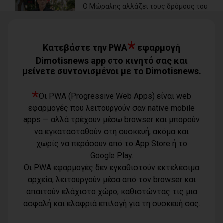
Ο Μώραλης αλλάζει τους δρόμους του
Πειραιά (photos+video)
06/08/2026
*
Κατεβάστε την PWA
εφαρμογή
Οι μηνύσεις που φέρνουν σε δύσκολη
Dimotisnews app στο κινητό σας και
θέση αιρετό των νοτίων προαστίων
μείνετε συντονισμένοι με το Dimotisnews.
06/08/2026
*
Οι PWA (Progressive Web Apps) είναι web
Τίγκα στα ξερά χόρτα ο Διόνυσος,
εφαρμογές που λειτουργούν σαν native mobile
«άφαντη» η Δημοτική Αρχή
apps — αλλά τρέχουν μέσω browser και μπορούν
06/08/2026
να εγκατασταθούν στη συσκευή, ακόμα και
χωρίς να περάσουν από το App Store ή το
Η Novibet «ψηφίζει» πρωθυπουργό: Το
Google Play.
ακλόνητο φαβορί, η επιστροφή και το
αουτσάιντερ των 41,00
Οι PWA εφαρμογές δεν εγκαθιστούν εκτελέσιμα
06/08/2026
αρχεία, λειτουργούν μέσα από τον browser και
Προσφυγή της αντιπολίτευσης του
απαιτούν ελάχιστο χώρο, καθιστώντας τις μια
Όροι χρήσης
Δήμου Παλλήνης στην Αποκεντρωμένη
ασφαλή και ελαφριά επιλογή για τη συσκευή σας.
Τηλέφωνο
Διοίκηση για τον Αβαρκιώτη
Πολιτική
επικοινωνίας
06/08/2026
απορρήτου -