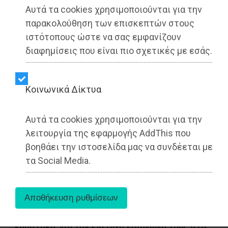
Αυτά τα cookies χρησιμοποιούνται για την
παρακολούθηση των επισκεπτών στους
ιστότοπους ώστε να σας εμφανίζουν
διαφημίσεις που είναι πιο σχετικές με εσάς.
Kοινωνικά Δίκτυα
Αυτά τα cookies χρησιμοποιούνται για την
λειτουργία της εφαρμογής AddThis που
βοηθάει την ιστοσελίδα μας να συνδέεται με
Η Αντιδήμαρχος Φυλής, Χρυσούλα Κουράση και
τα Social Media.
ο Καλλιτεχνικός Διευθυντής του Δημοτικού
Ωδείου Φυλής, Γεώργιος Χατζής, εκφράζουν τα
πιο θερμά και ειλικρινή τους συγχαρητήρια
στους μαθητές του Ωδείου: Αποστόλη
Ιωαννίδη, Ευδοκία Καμπόλη και Παύλο
Χρηστάκη, για την επιτυχή εισαγωγή τους στο