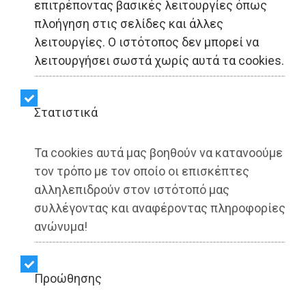
επιτρέποντας βασικές λειτουργίες όπως
Δήμος Φυλής: Τρεις
πλοήγηση στις σελίδες και άλλες
λειτουργίες. Ο ιστότοπος δεν μπορεί να
σπουδαστές του
λειτουργήσει σωστά χωρίς αυτά τα cookies.
Δημοτικού Ωδείου
πέτυχαν την εισαγωγή
Στατιστικά
τους στο Μουσικό
Τα cookies αυτά μας βοηθούν να κατανοούμε
Γυμνάσιο (photo)
τον τρόπο με τον οποίο οι επισκέπτες
αλληλεπιδρούν στον ιστότοπό μας
συλλέγοντας και αναφέροντας πληροφορίες
Share:
ανώνυμα!
Dimotisnews | 30/06/2026 - 18:45
Προώθησης
▶️ Ακούστε το κείμενο