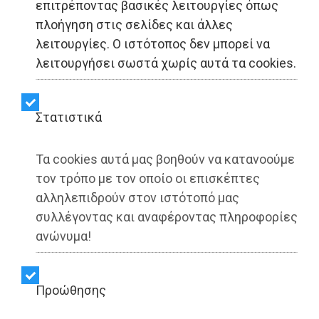
επιτρέποντας βασικές λειτουργίες όπως
πλοήγηση στις σελίδες και άλλες
λειτουργίες. Ο ιστότοπος δεν μπορεί να
LIFESTYLE - Νέα Μάκρη
λειτουργήσει σωστά χωρίς αυτά τα cookies.
Δήμος Μαραθώνος:
Στατιστικά
Αόρατα βιβλία, ορατή…
προχειρότητα
Τα cookies αυτά μας βοηθούν να κατανοούμε
τον τρόπο με τον οποίο οι επισκέπτες
αλληλεπιδρούν στον ιστότοπό μας
Share:
συλλέγοντας και αναφέροντας πληροφορίες
ανώνυμα!
Dimotisnews | 14/11/2025 - 19:14
▶️ Ακούστε το κείμενο
Προώθησης