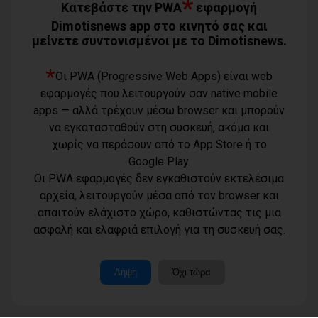
*
07/08/2026
Κατεβάστε την PWA
εφαρμογή
Dimotisnews app στο κινητό σας και
μείνετε συντονισμένοι με το Dimotisnews.
Χάρης Δούκας: Η καλύτερή μου να
κατέβει για δήμαρχος ο Μπακογιάννης
(video)
*
Οι PWA (Progressive Web Apps) είναι web
07/08/2026
εφαρμογές που λειτουργούν σαν native mobile
Κέντρο Υγείας Νέας Μάκρης: Το
apps — αλλά τρέχουν μέσω browser και μπορούν
φυσικοθεραπευτήριο πρόκειται να
να εγκατασταθούν στη συσκευή, ακόμα και
επαναλειτουργήσει στο άμεσο μέλλον
07/08/2026
χωρίς να περάσουν από το App Store ή το
Google Play.
Μάτι σε πολεοδομική ομηρία: Οι
Οι PWA εφαρμογές δεν εγκαθιστούν εκτελέσιμα
περιουσίες πάγωσαν – Οι κάτοικοι
οργανώνονται
αρχεία, λειτουργούν μέσα από τον browser και
07/08/2026
απαιτούν ελάχιστο χώρο, καθιστώντας τις μια
Όροι χρήσης
ασφαλή και ελαφριά επιλογή για τη συσκευή σας.
Τηλέφωνο
Πολιτική
επικοινωνίας
απορρήτου -
6977232183
cookies
Μοναδικός
Λήψη
Όχι τώρα
αριθμός
Ταυτότητα
Μ.Η.Τ.:
Επικοινωνία
262003