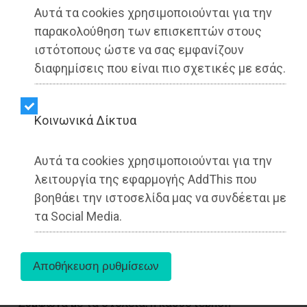
Αυτά τα cookies χρησιμοποιούνται για την
παρακολούθηση των επισκεπτών στους
ιστότοπους ώστε να σας εμφανίζουν
διαφημίσεις που είναι πιο σχετικές με εσάς.
Kοινωνικά Δίκτυα
Αυτά τα cookies χρησιμοποιούνται για την
λειτουργία της εφαρμογής AddThis που
βοηθάει την ιστοσελίδα μας να συνδέεται με
«Το πρώτο τρίμηνο στα δημοτικά σχολεία φτάνει
τα Social Media.
σιγά-σιγά στο τέλος του. Και στον Δήμο
Μαραθώνα, τα ξενόγλωσσα βιβλία (Γαλλικών &
Γερμανικών) εξακολουθούν να… αγνοούνται
μυστηριωδώς. Όχι ότι μας κάνει εντύπωση!
Σύμφωνα με τα σχολεία, η καθυστέρηση