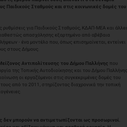
υς Παιδικούς Σταθμούς και στις κοινωνικές δομές του
ς ρυθμίσεις για Παιδικούς Σταθμούς, ΚΔΑΠ-ΜΕΑ και άλλε
 καθεστώς απασχόλησης εξαρτημένο από αβέβαια
ήψεων - ένα μοντέλο που, όπως επισημαίνεται, εντείνει
ους στους Δήμους.
Μείζονος Αντιπολίτευσης του Δήμου Παλλήνης
που
υργία της Τοπικής Αυτοδιοίκησης και του Δήμου Παλλήνης
οίνωση οι εργαζόμενοι στις συγκεκριμένες δομές του
τους από το 2011, στηρίζοντας διαχρονικά την τοπική
κογένειες.
ς δεν μπορούν να αντιμετωπίζονται ως προσωρινοί.
νίας και αξίζουν μόνιμη και σταθερή εργασία. Η