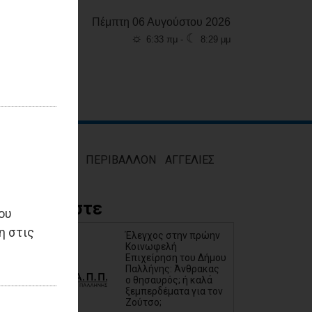
Πέμπτη 06 Αυγούστου 2026
☼
☾
6:33 πμ -
8:29 μμ
ΜΟΣ
ΥΓΕΙΑ
ΠΕΡΙΒΑΛΛΟΝ
ΑΓΓΕΛΙΕΣ
Διαβάστε
ου
η στις
Έλεγχος στην πρώην
Κοινωφελή
Επιχείρηση του Δήμου
Παλλήνης: Άνθρακας
ο θησαυρός; ή καλά
ξεμπερδέματα για τον
Ζούτσο;