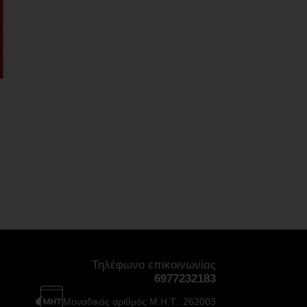
Τηλέφωνο επικοινωνίας
6977232183
Μοναδικός αριθμός Μ.Η.Τ.: 262003