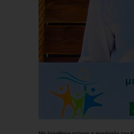
Με ξεκάθαρο στίγμα, η παράταξη του 