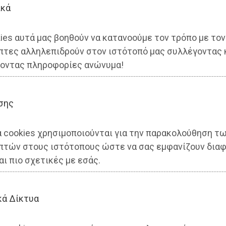
ικά
ies αυτά μας βοηθούν να κατανοούμε τον τρόπο με τον
 Σμέρου για τους
πτες αλληλεπιδρούν στον ιστότοπό μας συλλέγοντας 
δικούς Σταθμούς και
οντας πληροφορίες ανώνυμα!
σης
α cookies χρησιμοποιούνται για την παρακολούθηση τ
πτών στους ιστότοπους ώστε να σας εμφανίζουν διαφ
αι πιο σχετικές με εσάς.
κά Δίκτυα