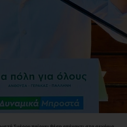
Κωστή Σμέρου παίρνει θέση απέναντι στα σενάρια