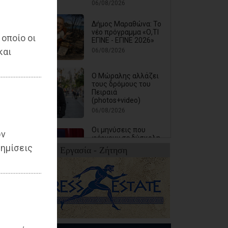
06/08/2026
Δήμος Μαραθώνα: Το
νέο πρόγραμμα «Ο,ΤΙ
 οποίο οι
ΕΓΙΝΕ - ΕΓΙΝΕ 2026»
και
06/08/2026
Ο Μώραλης αλλάζει
τους δρόμους του
Πειραιά
(photos+video)
06/08/2026
Οι μηνύσεις που
ων
φέρνουν σε δύσκολη
θέση αιρετό των
ημίσεις
Εργασία - Ζήτηση
νοτίων προαστίων
06/08/2026
Τίγκα στα ξερά χόρτα
ο Διόνυσος, «άφαντη»
η Δημοτική Αρχή
06/08/2026