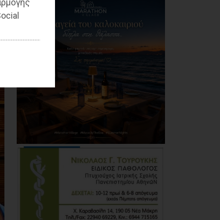
αρμογής
Η Novibet «ψηφίζει»
πρωθυπουργό: Το
ocial
ακλόνητο φαβορί, η
επιστροφή και το
αουτσάιντερ των
41,00
06/08/2026
Προσφυγή της
αντιπολίτευσης του
Δήμου Παλλήνης στην
Αποκεντρωμένη
Διοίκηση για τον
Αβαρκιώτη
06/08/2026
Δήμος Μαραθώνα: Το
νέο πρόγραμμα «ΔΕΝ
ΤΟ ΕΙΔΑΜΕ 2026»
06/08/2026
Με μεγαλοπρέπεια η
λιτάνευση της
εικόνας της