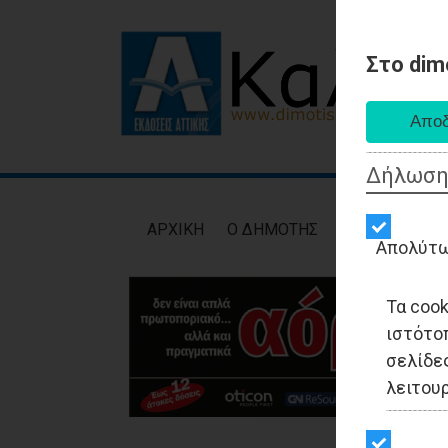
Στο dim
Δήλωση
AΡXIKH
Ο ΔΗΜΟΤΗΣ
ΕΙΔΗΣΕΙΣ
ΑΥΤ
Απολύτω
Τα coo
ιστότο
σελίδες
λειτου