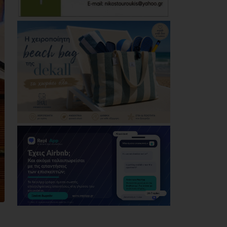
Μεταμόρφωσης του
Σωτήρος στη Ζωφριά
(photos+videos)
06/08/2026
Το LIVE του
Καλοκαιριού: Ο Πάνος
Μουζουράκης στο
Marathon Village - Την
Πέμπτη 27 Αυγούστου
06/08/2026
Δήμος Αθηναίων:
Απομάκρυνση 240
τραπεζοκαθισμάτων
σε 13 επιχειρησιακές
δράσεις της
Δημοτικής
Αστυνομίας (photos)
06/08/2026
Ολοταχώς για την
έκτη θητεία του ο
Δημήτρης Λουκάς
06/08/2026