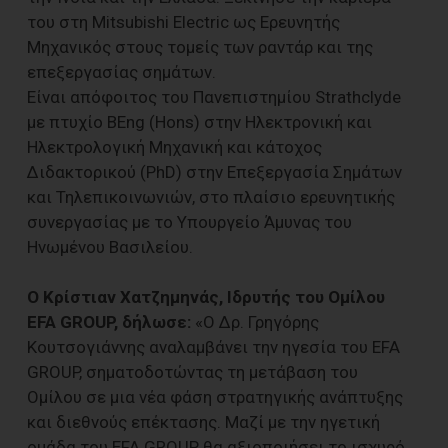
του στη Mitsubishi Electric ως Ερευνητής
Μηχανικός στους τομείς των ραντάρ και της
επεξεργασίας σημάτων.
Είναι απόφοιτος του Πανεπιστημίου Strathclyde
με πτυχίο BEng (Hons) στην Ηλεκτρονική και
Ηλεκτρολογική Μηχανική και κάτοχος
Διδακτορικού (PhD) στην Επεξεργασία Σημάτων
και Τηλεπικοινωνιών, στο πλαίσιο ερευνητικής
συνεργασίας με το Υπουργείο Άμυνας του
Ηνωμένου Βασιλείου.
O Κρίστιαν Χατζημηνάς, Ιδρυτής του Ομίλου
EFA GROUP, δήλωσε:
«Ο Δρ. Γρηγόρης
Κουτσογιάννης αναλαμβάνει την ηγεσία του EFA
GROUP, σηματοδοτώντας τη μετάβαση του
Ομίλου σε μια νέα φάση στρατηγικής ανάπτυξης
και διεθνούς επέκτασης. Μαζί με την ηγετική
ομάδα του EFA GROUP, θα αξιοποιήσει το ισχυρό