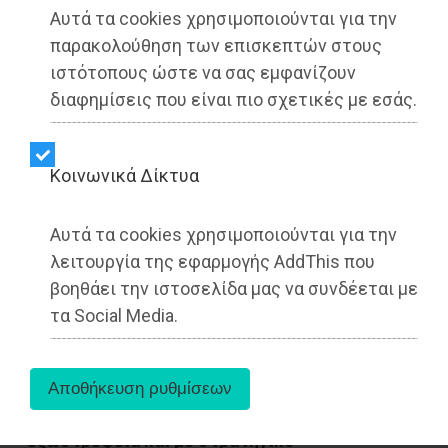
Αυτά τα cookies χρησιμοποιούνται για την
παρακολούθηση των επισκεπτών στους
ιστότοπους ώστε να σας εμφανίζουν
διαφημίσεις που είναι πιο σχετικές με εσάς.
Kοινωνικά Δίκτυα
Αυτά τα cookies χρησιμοποιούνται για την
λειτουργία της εφαρμογής AddThis που
βοηθάει την ιστοσελίδα μας να συνδέεται με
τα Social Media.
Ο όμιλος αμυντικής βιομηχανίας EFA GROUP
συνεχίζει τη δυναμική μετεξέλιξή του σε ένα
ενιαίο και εξωστρεφές οικοσύστημα
τεχνολογικών λύσεων άμυνας και ασφάλειας,
επενδύοντας σταθερά στην ανάπτυξη και την
εξωστρέφεια και με στρατηγικό