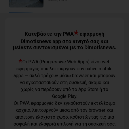
Ο Αύγουστος είναι ίσως η μεγαλύτερη
δοκιμασία για τον Δήμο Μαραθώνος
08/08/2026
*
Κατεβάστε την PWA
εφαρμογή
Dimotisnews app στο κινητό σας και
μείνετε συντονισμένοι με το Dimotisnews.
Χαρδαλιάς: «Καμία ανεμογεννήτρια σε
καμένες εκτάσεις της Αττικής - Δεν θα
εγκριθεί καμία μελέτη»
*
Οι PWA (Progressive Web Apps) είναι web
08/08/2026
εφαρμογές που λειτουργούν σαν native mobile
apps — αλλά τρέχουν μέσω browser και μπορούν
να εγκατασταθούν στη συσκευή, ακόμα και
Με τη συνδρομή του Δήμου Αθηναίων
χωρίς να περάσουν από το App Store ή το
βελτιώθηκε ο περιβάλλων χώρος της
Google Play.
Εθνικής Βιβλιοθήκης
Οι PWA εφαρμογές δεν εγκαθιστούν εκτελέσιμα
08/08/2026
αρχεία, λειτουργούν μέσα από τον browser και
απαιτούν ελάχιστο χώρο, καθιστώντας τις μια
Όροι χρήσης
Μπουρνούς: «Σχέδια Πόλης: Οι
ασφαλή και ελαφριά επιλογή για τη συσκευή σας.
ευθύνες της διοίκησης Τσεβά στον
Τηλέφωνο
Πολιτική
καθορισμό των τιμών μονάδας και οι