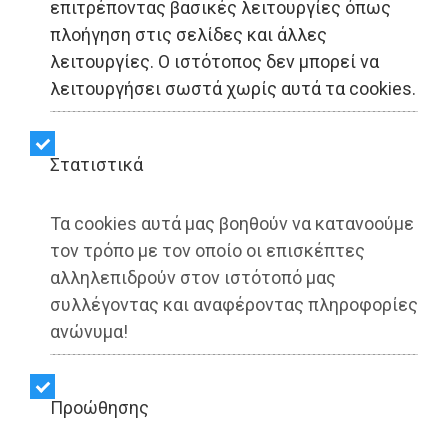
επιτρέποντας βασικές λειτουργίες όπως
EFA GROUP: Nέα ηγεσία
πλοήγηση στις σελίδες και άλλες
λειτουργίες. Ο ιστότοπος δεν μπορεί να
για την επόμενη φάση
λειτουργήσει σωστά χωρίς αυτά τα cookies.
στρατηγικής ανάπτυξης
και διεθνούς επέκτασης
Στατιστικά
Τα cookies αυτά μας βοηθούν να κατανοούμε
Share:
τον τρόπο με τον οποίο οι επισκέπτες
αλληλεπιδρούν στον ιστότοπό μας
Dimotisnews | 29/09/2025 - 19:44
συλλέγοντας και αναφέροντας πληροφορίες
▶️ Ακούστε το κείμενο
ανώνυμα!
Προώθησης