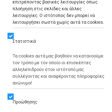
επιτρέποντας βασικές λειτουργίες όπως
πλοήγηση στις σελίδες και άλλες
ΠΟΛΙΤΙΚΗ - Αττική
λειτουργίες. Ο ιστότοπος δεν μπορεί να
λειτουργήσει σωστά χωρίς αυτά τα cookies.
Εκδήλωση ΠΑΣΟΚ -
ΔΗΣΥΜ για τα
Στατιστικά
αντιπλημμυρικά στην
Τα cookies αυτά μας βοηθούν να κατανοούμε
Αττική χωρίς Δούκα και
τον τρόπο με τον οποίο οι επισκέπτες
με δημάρχους της… ΝΔ
αλληλεπιδρούν στον ιστότοπό μας
συλλέγοντας και αναφέροντας πληροφορίες
ανώνυμα!
Share:
Dimotisnews | 03/03/2026 - 13:23
Προώθησης
▶️ Ακούστε το κείμενο