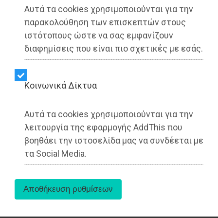
Αυτά τα cookies χρησιμοποιούνται για την
παρακολούθηση των επισκεπτών στους
ιστότοπους ώστε να σας εμφανίζουν
διαφημίσεις που είναι πιο σχετικές με εσάς.
Kοινωνικά Δίκτυα
Αυτά τα cookies χρησιμοποιούνται για την
λειτουργία της εφαρμογής AddThis που
Σε μια εποχή που το ΠΑΣΟΚ διαβεβαιώνει σε
βοηθάει την ιστοσελίδα μας να συνδέεται με
όλους τους τόνους πως δε συνεργάζεται με τη
τα Social Media.
Νέα Δημοκρατία, πραγματοποιεί μια εκδήλωση
για τα αντιπλημμυρικά έργα στην Αττική στην
οποία οι δήμαρχοι που πρόσκεινται στη Νέα
Δημοκρατία είναι περισσότεροι από αυτούς που
στηρίζει το ίδιο.