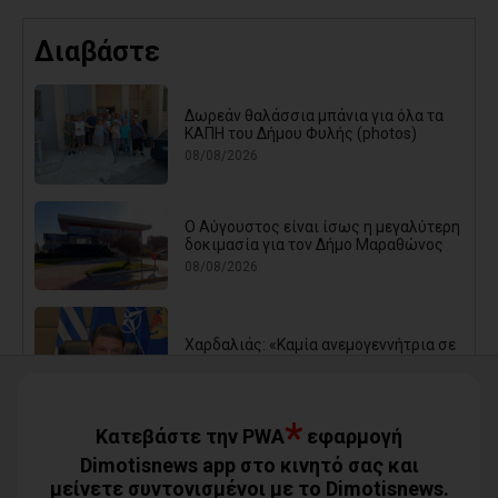
Διαβάστε
Δωρεάν θαλάσσια μπάνια για όλα τα
ΚΑΠΗ του Δήμου Φυλής (photos)
08/08/2026
Ο Αύγουστος είναι ίσως η μεγαλύτερη
δοκιμασία για τον Δήμο Μαραθώνος
08/08/2026
Χαρδαλιάς: «Καμία ανεμογεννήτρια σε
καμένες εκτάσεις της Αττικής - Δεν θα
εγκριθεί καμία μελέτη»
08/08/2026
*
Κατεβάστε την PWA
εφαρμογή
Dimotisnews app στο κινητό σας και
μείνετε συντονισμένοι με το Dimotisnews.
Με τη συνδρομή του Δήμου Αθηναίων