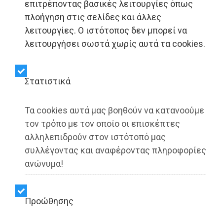
επιτρέποντας βασικές λειτουργίες όπως
πλοήγηση στις σελίδες και άλλες
ΕΜΕΙΣ ΜΑΡΑΘΩΝΑΣ:
λειτουργίες. Ο ιστότοπος δεν μπορεί να
Πεπραγμένα που δεν θα
λειτουργήσει σωστά χωρίς αυτά τα cookies.
ακούσουμε στον
Στατιστικά
Απολογισμό της
Δημοτικής Αρχής
Τα cookies αυτά μας βοηθούν να κατανοούμε
τον τρόπο με τον οποίο οι επισκέπτες
αλληλεπιδρούν στον ιστότοπό μας
Share:
συλλέγοντας και αναφέροντας πληροφορίες
ανώνυμα!
Dimotisnews | 07/07/2025 - 14:28
▶️ Ακούστε το κείμενο
Προώθησης