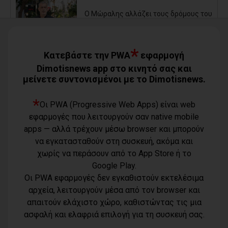
Ο Μώραλης αλλάζει τους δρόμους του
Πειραιά (photos+video)
06/08/2026
*
Κατεβάστε την PWA
εφαρμογή
Οι μηνύσεις που φέρνουν σε δύσκολη
Dimotisnews app στο κινητό σας και
θέση αιρετό των νοτίων προαστίων
μείνετε συντονισμένοι με το Dimotisnews.
06/08/2026
*
Οι PWA (Progressive Web Apps) είναι web
Τίγκα στα ξερά χόρτα ο Διόνυσος,
εφαρμογές που λειτουργούν σαν native mobile
«άφαντη» η Δημοτική Αρχή
apps — αλλά τρέχουν μέσω browser και μπορούν
06/08/2026
να εγκατασταθούν στη συσκευή, ακόμα και
χωρίς να περάσουν από το App Store ή το
Η Novibet «ψηφίζει» πρωθυπουργό: Το
Google Play.
ακλόνητο φαβορί, η επιστροφή και το
αουτσάιντερ των 41,00
Οι PWA εφαρμογές δεν εγκαθιστούν εκτελέσιμα
06/08/2026
αρχεία, λειτουργούν μέσα από τον browser και
Προσφυγή της αντιπολίτευσης του
απαιτούν ελάχιστο χώρο, καθιστώντας τις μια
Όροι χρήσης
Δήμου Παλλήνης στην Αποκεντρωμένη
ασφαλή και ελαφριά επιλογή για τη συσκευή σας.
Τηλέφωνο
Διοίκηση για τον Αβαρκιώτη
Πολιτική
επικοινωνίας
06/08/2026