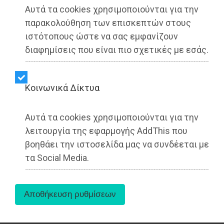
Αυτά τα cookies χρησιμοποιούνται για την
παρακολούθηση των επισκεπτών στους
ιστότοπους ώστε να σας εμφανίζουν
διαφημίσεις που είναι πιο σχετικές με εσάς.
Kοινωνικά Δίκτυα
Την Παρασκευή 4 Ιουλίου 2025,
δύο μήνες μετά
Αυτά τα cookies χρησιμοποιούνται για την
την πρώτη μας αναφορά και τέσσερις μήνες μετά
τις συνεχείς καταγγελίες και επισημάνσεις,
η
λειτουργία της εφαρμογής AddThis που
Αποκεντρωμένη Διοίκηση απέστειλε στον
βοηθάει την ιστοσελίδα μας να συνδέεται με
Δήμο Μαραθώνα το ακόλουθο έγγραφο:
τα Social Media.
1. Ζητείται να γνωστοποιήσει η Δημοτική Αρχή
σε ποιες ενέργειες προέβη για την τήρηση της
εντολής σφράγισης των ακατάλληλων -μη
πιστοποιημένων- παιδικών χαρών και ποια