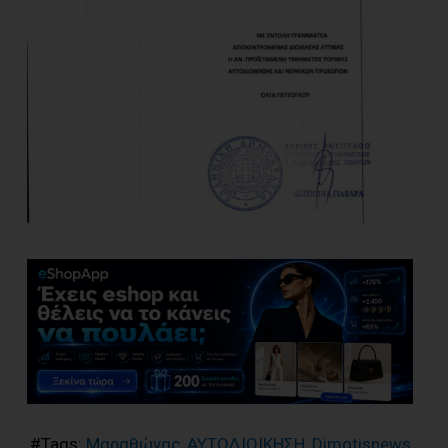
#Tags:
Μαραθώνας
,
ΑΥΤΟΔΙΟΙΚΗΣΗ
,
Dimotisnews