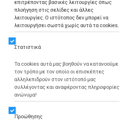
επιτρέποντας βασικές λειτουργίες όπως
LIFESTYLE - Αττική
πλοήγηση στις σελίδες και άλλες
λειτουργίες. Ο ιστότοπος δεν μπορεί να
Έρχεται ο Προαστιακός
λειτουργήσει σωστά χωρίς αυτά τα cookies.
Δυτικής Αττικής: Ποιοι
είναι οι νέοι σταθμοί,
Στατιστικά
πότε ξεκινά η λειτουργία
Τα cookies αυτά μας βοηθούν να κατανοούμε
τους
τον τρόπο με τον οποίο οι επισκέπτες
αλληλεπιδρούν στον ιστότοπό μας
συλλέγοντας και αναφέροντας πληροφορίες
ανώνυμα!
Share:
Dimotisnews | 25/06/2025 - 17:02
Προώθησης
▶️ Ακούστε το κείμενο