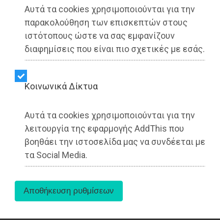
Αυτά τα cookies χρησιμοποιούνται για την
παρακολούθηση των επισκεπτών στους
ιστότοπους ώστε να σας εμφανίζουν
διαφημίσεις που είναι πιο σχετικές με εσάς.
Kοινωνικά Δίκτυα
Αυτά τα cookies χρησιμοποιούνται για την
λειτουργία της εφαρμογής AddThis που
Εκατοντάδες πολίτες αναμένεται να
επωφεληθούν σε καθημερινή βάση από την
βοηθάει την ιστοσελίδα μας να συνδέεται με
επικείμενη αναβάθμιση του υφιστάμενου
τα Social Media.
Προαστιακού σιδηροδρόμου Δυτικής Αττικής.
Το έργο του Προαστιακού σιδηροδρόμου Δυτικής
Αττικής θα σηματοδοτήσει την επανεκκίνηση της
λειτουργίας μέρους της παλιάς γραμμής «Αθήνα-