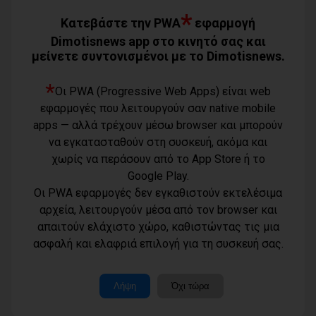
*
Κατεβάστε την PWA
εφαρμογή
Οι μηνύσεις που φέρνουν σε δύσκολη
Dimotisnews app στο κινητό σας και
θέση αιρετό των νοτίων προαστίων
μείνετε συντονισμένοι με το Dimotisnews.
06/08/2026
*
Οι PWA (Progressive Web Apps) είναι web
Τίγκα στα ξερά χόρτα ο Διόνυσος,
εφαρμογές που λειτουργούν σαν native mobile
«άφαντη» η Δημοτική Αρχή
apps — αλλά τρέχουν μέσω browser και μπορούν
06/08/2026
να εγκατασταθούν στη συσκευή, ακόμα και
χωρίς να περάσουν από το App Store ή το
Η Novibet «ψηφίζει» πρωθυπουργό: Το
Google Play.
ακλόνητο φαβορί, η επιστροφή και το
αουτσάιντερ των 41,00
Οι PWA εφαρμογές δεν εγκαθιστούν εκτελέσιμα
06/08/2026
αρχεία, λειτουργούν μέσα από τον browser και
Προσφυγή της αντιπολίτευσης του
απαιτούν ελάχιστο χώρο, καθιστώντας τις μια
Όροι χρήσης
Δήμου Παλλήνης στην Αποκεντρωμένη
ασφαλή και ελαφριά επιλογή για τη συσκευή σας.
Τηλέφωνο
Διοίκηση για τον Αβαρκιώτη
Πολιτική
επικοινωνίας
06/08/2026
απορρήτου -
6977232183
cookies
Μοναδικός
Λήψη
Όχι τώρα
αριθμός
Ταυτότητα
Δήμος Μαραθώνα: Το νέο πρόγραμμα
Μ.Η.Τ.: