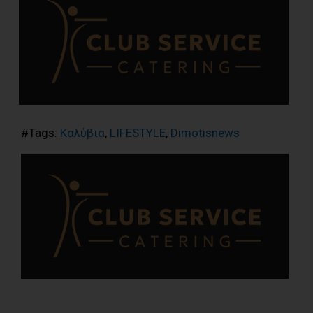
#Tags:
Καλύβια
,
LIFESTYLE
,
Dimotisnews