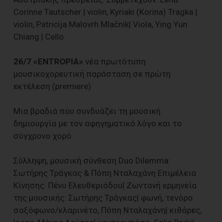
Corinne Tautscher | violin, Kyriaki (Korina) Tragka |
violin, Patricija Malovrh Mlačnik| Viola, Ying Yun
Chiang | Cello
26/7 «ENTROPIA»
νέα πρωτότυπη
μουσικοχορευτική παράσταση σε πρώτη
εκτέλεση (premiere)
Μια βραδιά που συνδυάζει τη μουσική
δημιουργία με τον αφηγηματικό λόγο και το
σύγχρονο χορό.
Σύλληψη, μουσική σύνθεση Duo Dilemma:
Σωτήρης Τράγκας & Πόπη Νταλαχάνη Επιμέλεια
Κίνησης: Πένυ Ελευθεριάδου| Ζωντανή ερμηνεία
της μουσικής: Σωτήρης Τράγκας| φωνή, τενόρο
σαξόφωνο/κλαρινέτο, Πόπη Νταλαχάνη| κιθάρες,