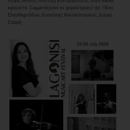
loops, Μάνος Λούτας| κοντραμπάσο, Solis Barki|
κρουστά. Συμμετέχουν οι χορεύτριες/-ής: Πένυ
Ελευθεριάδου, Διονύσης Νικολόπουλος, Δώρα
Σαρρή