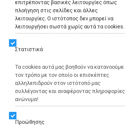
επιτρέποντας βασικές λειτουργίες όπως
πλοήγηση στις σελίδες και άλλες
λειτουργίες. Ο ιστότοπος δεν μπορεί να
LIFESTYLE - Καλύβια
λειτουργήσει σωστά χωρίς αυτά τα cookies.
Έρχεται το Lagonisi
Στατιστικά
MusicArt Festival 2026 -
23-26 Ιουλίου
Τα cookies αυτά μας βοηθούν να κατανοούμε
τον τρόπο με τον οποίο οι επισκέπτες
αλληλεπιδρούν στον ιστότοπό μας
Share:
συλλέγοντας και αναφέροντας πληροφορίες
ανώνυμα!
Dimotisnews | 30/06/2026 - 14:02
▶️ Ακούστε το κείμενο
Προώθησης