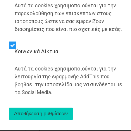
Αυτά τα cookies χρησιμοποιούνται για την
παρακολούθηση των επισκεπτών στους
ιστότοπους ώστε να σας εμφανίζουν
διαφημίσεις που είναι πιο σχετικές με εσάς.
Kοινωνικά Δίκτυα
Αυτά τα cookies χρησιμοποιούνται για την
λειτουργία της εφαρμογής AddThis που
βοηθάει την ιστοσελίδα μας να συνδέεται με
To διεθνές φεστιβάλ Lagonisi MusicArt Festival
τα Social Media.
2026 επιστρέφει δυναμικά για τέταρτη συνεχή
χρονιά
με τη συμμετοχή εξαιρετικών,
δραστήριων καλλιτεχνών από την Ελλάδα και το
Εξωτερικό και μας υποδέχεται στο καθιερωμένο
ετήσιο ραντεβού στο Λαγονήσι, συνδυάζοντας τη