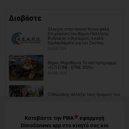
Διαβάστε
Έλεγχος στην πρώην Κοινωφελή
Επιχείρηση του Δήμου Παλλήνης:
Άνθρακας ο θησαυρός; ή καλά
ξεμπερδέματα για τον Ζούτσο;
06/08/2026
Δήμος Μαραθώνα: Το νέο πρόγραμμα
«Ο,ΤΙ ΕΓΙΝΕ - ΕΓΙΝΕ 2026»
06/08/2026
Ο Μώραλης αλλάζει τους δρόμους του
Πειραιά (photos+video)
06/08/2026
*
Κατεβάστε την PWA
εφαρμογή
Οι μηνύσεις που φέρνουν σε δύσκολη
Dimotisnews app στο κινητό σας και
θέση αιρετό των νοτίων προαστίων