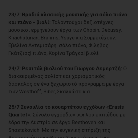
23/7: Βραδιά κλασικής μουσικής για σόλο πιάνο
και πιάνο - βιολί:
Ταλαντούχοι δεξιοτέχνες
μουσικοί ερμηνεύουν έργα των Chopin, Debussy,
Khachaturian, Brahms, Ysaye κ.α Συμμετέχουν:
Εβελίνα Αντεμισάρη| σόλο πιάνο, Φίληβος
Γκάτζιος| πιάνο, Κορίνα Τράγκα| βιολί
24/7: Ρεσιτάλ βιολιού του Γιώργου Δεμερτζή:
Ο
διακεκριμένος σολίστ και χαρισματικός
δάσκαλος σε ένα ξεχωριστό πρόγραμμα με έργα
των Westhoff, Biber, Σκαλκώτα κ.α
25/7 Συναυλία το κουαρτέτου εγχόδων «Erasis
Quartet»:
Σύνολο εγχόρδων υψηλού επιπέδου με
έδρα την Αυστρία σε έργα Beethoven και
Shostakovich. Με την ευγενική στήριξη της
Αυστριακής πρεσβείας. Συμμετέχουν: Lena