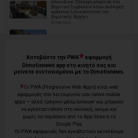
επικίνδυνο: Έλλειψη απαρτίας στο
Δημοτικό Συμβούλιο λόγω σκόπιμης
αμέλειας ή ανικανότητας της
Δημοτικής Αρχής»
07/08/2026
Καρράς για Διοίκηση Αηδόνη:
Παραμύθια και χάντρες προς
Ιθαγενείς... (photos)
*
07/08/2026
Κατεβάστε την PWA
εφαρμογή
Dimotisnews app στο κινητό σας και
μείνετε συντονισμένοι με το Dimotisnews.
Χάρης Δούκας: Η καλύτερή μου να
κατέβει για δήμαρχος ο Μπακογιάννης
(video)
*
Οι PWA (Progressive Web Apps) είναι web
07/08/2026
εφαρμογές που λειτουργούν σαν native mobile
Κέντρο Υγείας Νέας Μάκρης: Το
apps — αλλά τρέχουν μέσω browser και μπορούν
φυσικοθεραπευτήριο πρόκειται να
επαναλειτουργήσει στο άμεσο μέλλον
να εγκατασταθούν στη συσκευή, ακόμα και
07/08/2026
χωρίς να περάσουν από το App Store ή το
Google Play.
Μάτι σε πολεοδομική ομηρία: Οι
Οι PWA εφαρμογές δεν εγκαθιστούν εκτελέσιμα
περιουσίες πάγωσαν – Οι κάτοικοι
οργανώνονται