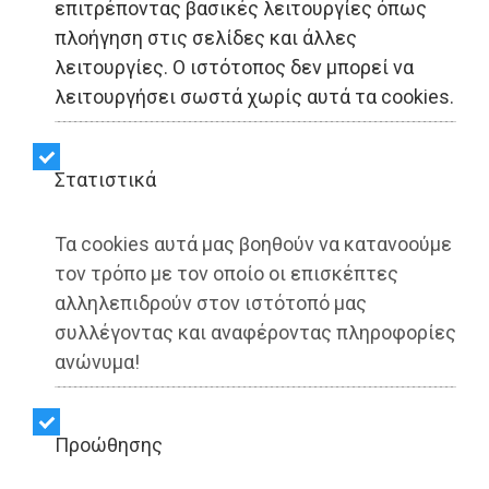
επιτρέποντας βασικές λειτουργίες όπως
Η ΕΔΙΠΤ στο Athens
πλοήγηση στις σελίδες και άλλες
λειτουργίες. Ο ιστότοπος δεν μπορεί να
Alitheia Forum για το AI
λειτουργήσει σωστά χωρίς αυτά τα cookies.
και την προστασία της
πληροφορίας
Στατιστικά
(photo+video)
Τα cookies αυτά μας βοηθούν να κατανοούμε
τον τρόπο με τον οποίο οι επισκέπτες
αλληλεπιδρούν στον ιστότοπό μας
Share:
συλλέγοντας και αναφέροντας πληροφορίες
Dimotisnews | 13/03/2026 - 12:50
ανώνυμα!
▶️ Ακούστε το κείμενο
Προώθησης