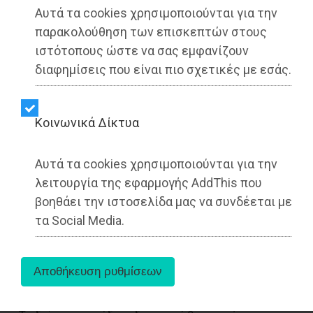
Αυτά τα cookies χρησιμοποιούνται για την
παρακολούθηση των επισκεπτών στους
ιστότοπους ώστε να σας εμφανίζουν
διαφημίσεις που είναι πιο σχετικές με εσάς.
Kοινωνικά Δίκτυα
Αυτά τα cookies χρησιμοποιούνται για την
Με υψηλή συμμετοχή εκπροσώπων της
λειτουργία της εφαρμογής AddThis που
πολιτικής, της ακαδημαϊκής κοινότητας, των
βοηθάει την ιστοσελίδα μας να συνδέεται με
μέσων ενημέρωσης και της κοινωνίας των
τα Social Media.
πολιτών πραγματοποιήθηκε το 1ο Athens
Alitheia Forum, ένα νέο συνέδριο διαλόγου για
την αντιμετώπιση της παραπληροφόρησης και
του τοξικού λόγου στο διαδίκτυο.