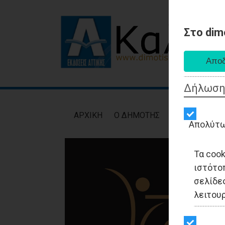
Στο dim
Δήλωση
AΡXIKH
Ο ΔΗΜΟΤΗΣ
ΕΙΔΗΣΕΙΣ
ΑΥΤ
Απολύτω
Τα coo
ιστότο
σελίδες
λειτου