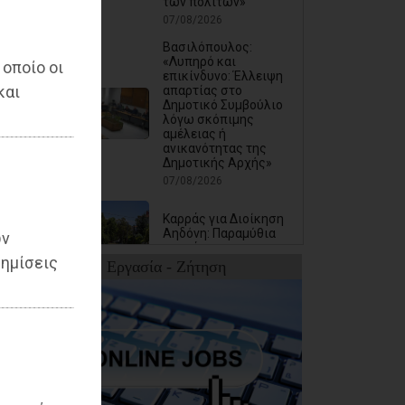
των πολιτών»
07/08/2026
Βασιλόπουλος:
«Λυπηρό και
 οποίο οι
επικίνδυνο: Έλλειψη
και
απαρτίας στο
Δημοτικό Συμβούλιο
λόγω σκόπιμης
αμέλειας ή
ανικανότητας της
Δημοτικής Αρχής»
07/08/2026
Καρράς για Διοίκηση
Αηδόνη: Παραμύθια
ων
και χάντρες προς
ημίσεις
Ιθαγενείς... (photos)
Εργασία - Ζήτηση
υ
07/08/2026
Χάρης Δούκας: Η
καλύτερή μου να
κατέβει για δήμαρχος
ο Μπακογιάννης
(video)
07/08/2026