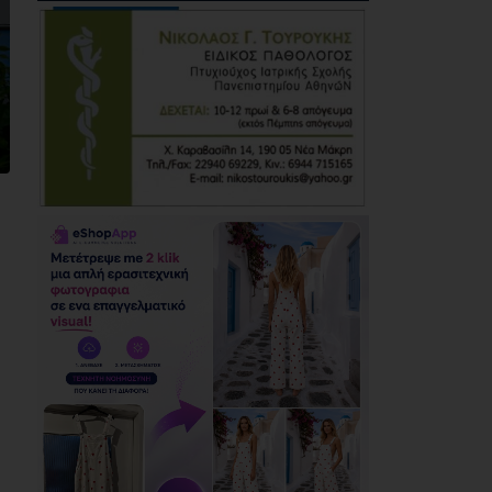
ΕΓΙΝΕ - ΕΓΙΝΕ 2026»
06/08/2026
Ο Μώραλης αλλάζει
τους δρόμους του
Πειραιά
(photos+video)
06/08/2026
Οι μηνύσεις που
φέρνουν σε δύσκολη
θέση αιρετό των
νοτίων προαστίων
06/08/2026
Τίγκα στα ξερά χόρτα
ο Διόνυσος, «άφαντη»
η Δημοτική Αρχή
06/08/2026
Η Novibet «ψηφίζει»
πρωθυπουργό: Το
ακλόνητο φαβορί, η
επιστροφή και το
αουτσάιντερ των