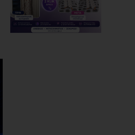
41,00
06/08/2026
Προσφυγή της
αντιπολίτευσης του
Δήμου Παλλήνης στην
Αποκεντρωμένη
Διοίκηση για τον
Αβαρκιώτη
06/08/2026
Δήμος Μαραθώνα: Το
νέο πρόγραμμα «ΔΕΝ
ΤΟ ΕΙΔΑΜΕ 2026»
06/08/2026
Με μεγαλοπρέπεια η
λιτάνευση της
εικόνας της
Μεταμόρφωσης του
Σωτήρος στη Ζωφριά
(photos+videos)
06/08/2026