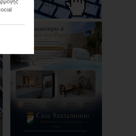
αρμογής
Κέντρο Υγείας Νέας
ocial
Μάκρης: Το
φυσικοθεραπευτήριο
πρόκειται να
επαναλειτουργήσει
στο άμεσο μέλλον
07/08/2026
Μάτι σε πολεοδομική
ομηρία: Οι περιουσίες
πάγωσαν – Οι
κάτοικοι
οργανώνονται
07/08/2026
Έλεγχος στην πρώην
Κοινωφελή
Επιχείρηση του Δήμου
Παλλήνης: Άνθρακας
ο θησαυρός; ή καλά
ξεμπερδέματα για τον
Ζούτσο;
06/08/2026
Δήμος Μαραθώνα: Το
νέο πρόγραμμα «Ο,ΤΙ