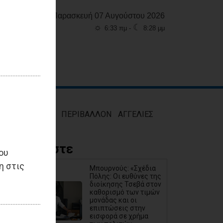
Παρασκευή 07 Αυγούστου 2026
☼
☾
6:33 πμ -
8:28 μμ
ΜΟΣ
ΥΓΕΙΑ
ΠΕΡΙΒΑΛΛΟΝ
ΑΓΓΕΛΙΕΣ
Διαβάστε
ου
η στις
Μπουρνούς: «Σχέδια
Πόλης: Οι ευθύνες της
διοίκησης Τσεβά στον
καθορισμό των τιμών
μονάδας και οι
επιπτώσεις στην
εισφορά σε χρήμα