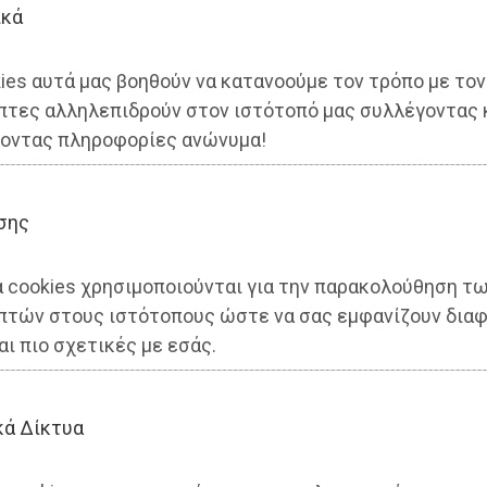
ικά
ies αυτά μας βοηθούν να κατανοούμε τον τρόπο με τον
πτες αλληλεπιδρούν στον ιστότοπό μας συλλέγοντας 
οντας πληροφορίες ανώνυμα!
σης
α cookies χρησιμοποιούνται για την παρακολούθηση τ
πτών στους ιστότοπους ώστε να σας εμφανίζουν διαφ
του νότου: Ο συνωστισμός πο
αι πιο σχετικές με εσάς.
ηση Λοβέρδου
κά Δίκτυα