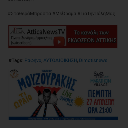
#ΣταθεράΜπροστά #ΜεΌραμα #ΓιαΤηνΠόληΜας
#Tags:
Ραφήνα
,
ΑΥΤΟΔΙΟΙΚΗΣΗ
,
Dimotisnews