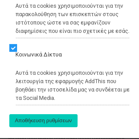
Αυτά τα cookies χρησιμοποιούνται για την
παρακολούθηση των επισκεπτών στους
ιστότοπους ώστε να σας εμφανίζουν
διαφημίσεις που είναι πιο σχετικές με εσάς.
Kοινωνικά Δίκτυα
Αυτά τα cookies χρησιμοποιούνται για την
λειτουργία της εφαρμογής AddThis που
βοηθάει την ιστοσελίδα μας να συνδέεται με
«Σεβόμαστε κάθε προσωπική επιλογή και
τα Social Media.
δηλώνουμε ότι η κοινή μας πορεία συνεχίζεται
με ενότητα, υπευθυνότητα και σχέδιο για τον
τόπο μας.
Η ανεξαρτητοποίηση του κ. Σάββα Αραπκιλή,
ύστερα από μακρό διάστημα αποστασιοποίησης