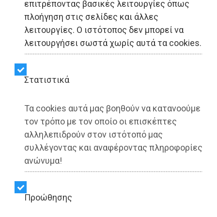
επιτρέποντας βασικές λειτουργίες όπως
Η «Σύγχρονη Πολιτεία -
πλοήγηση στις σελίδες και άλλες
λειτουργίες. Ο ιστότοπος δεν μπορεί να
Συνεργασία Ενεργών
λειτουργήσει σωστά χωρίς αυτά τα cookies.
Πολιτών» για την
ανεξαρτητοποίηση
Στατιστικά
Αραπκιλή: «Συνεχίζουμε
Τα cookies αυτά μας βοηθούν να κατανοούμε
με συνέπεια και δύναμη»
τον τρόπο με τον οποίο οι επισκέπτες
αλληλεπιδρούν στον ιστότοπό μας
συλλέγοντας και αναφέροντας πληροφορίες
Share:
ανώνυμα!
Dimotisnews | 28/07/2025 - 14:02
Προώθησης
▶️ Ακούστε το κείμενο