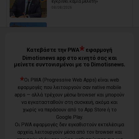
εγκριθεί καμία μελέτη»
08/08/2026
Με τη συνδρομή του Δήμου Αθηναίων
βελτιώθηκε ο περιβάλλων χώρος της
Εθνικής Βιβλιοθήκης
*
Κατεβάστε την PWA
εφαρμογή
08/08/2026
Dimotisnews app στο κινητό σας και
μείνετε συντονισμένοι με το Dimotisnews.
Μπουρνούς: «Σχέδια Πόλης: Οι
ευθύνες της διοίκησης Τσεβά στον
*
καθορισμό των τιμών μονάδας και οι
Οι PWA (Progressive Web Apps) είναι web
επιπτώσεις στην εισφορά σε χρήμα
εφαρμογές που λειτουργούν σαν native mobile
των πολιτών»
07/08/2026
apps — αλλά τρέχουν μέσω browser και μπορούν
να εγκατασταθούν στη συσκευή, ακόμα και
Βασιλόπουλος: «Λυπηρό και
επικίνδυνο: Έλλειψη απαρτίας στο
χωρίς να περάσουν από το App Store ή το
Δημοτικό Συμβούλιο λόγω σκόπιμης
Google Play.
αμέλειας ή ανικανότητας της
Δημοτικής Αρχής»
Οι PWA εφαρμογές δεν εγκαθιστούν εκτελέσιμα
07/08/2026
αρχεία, λειτουργούν μέσα από τον browser και