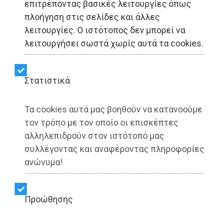
επιτρέποντας βασικές λειτουργίες όπως
πλοήγηση στις σελίδες και άλλες
Η THEON εξαγόρασε το
λειτουργίες. Ο ιστότοπος δεν μπορεί να
100% της Γερμανικής
λειτουργήσει σωστά χωρίς αυτά τα cookies.
Kappa Optronics GmbH
Στατιστικά
Share:
Τα cookies αυτά μας βοηθούν να κατανοούμε
Dimotisnews | 05/08/2025 - 10:59
τον τρόπο με τον οποίο οι επισκέπτες
αλληλεπιδρούν στον ιστότοπό μας
▶️ Ακούστε το κείμενο
συλλέγοντας και αναφέροντας πληροφορίες
ανώνυμα!
Προώθησης