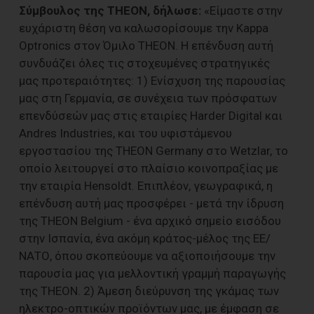
Σύμβουλος της THEON, δήλωσε:
«Είμαστε στην
ευχάριστη θέση να καλωσορίσουμε την Kappa
Optronics στον Όμιλο THEON. Η επένδυση αυτή
συνδυάζει όλες τις στοχευμένες στρατηγικές
μας προτεραιότητες: 1) Ενίσχυση της παρουσίας
μας στη Γερμανία, σε συνέχεια των πρόσφατων
επενδύσεών μας στις εταιρίες Harder Digital και
Andres Industries, και του υφιστάμενου
εργοστασίου της THEON Germany στο Wetzlar, το
οποίο λειτουργεί στο πλαίσιο κοινοπραξίας με
την εταιρία Hensoldt. Επιπλέον, γεωγραφικά, η
επένδυση αυτή μας προσφέρει - μετά την ίδρυση
της THEON Belgium - ένα αρχικό σημείο εισόδου
στην Ισπανία, ένα ακόμη κράτος-μέλος της ΕΕ/
ΝΑΤΟ, όπου σκοπεύουμε να αξιοποιήσουμε την
παρουσία μας για μελλοντική γραμμή παραγωγής
της THEON. 2) Άμεση διεύρυνση της γκάμας των
ηλεκτρο-οπτικών προϊόντων μας, με έμφαση σε