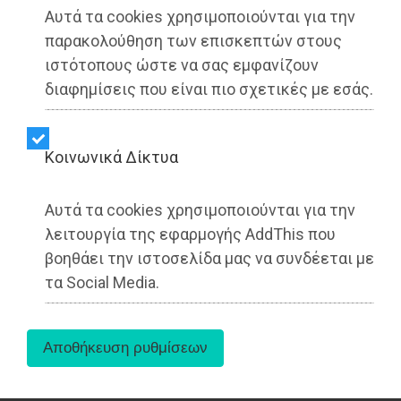
Αυτά τα cookies χρησιμοποιούνται για την
παρακολούθηση των επισκεπτών στους
ιστότοπους ώστε να σας εμφανίζουν
διαφημίσεις που είναι πιο σχετικές με εσάς.
Η Theon International Plc (THEON) ανακοινώνει
την εξαγορά του 100% της γερμανικής εταιρίας
Kοινωνικά Δίκτυα
Kappa Optronics GmbH (KAPPA), η οποία
εξειδικεύεται σε αεροπορικά και χερσαία
ηλεκτροπτικά συστήματα. Η αποτίμηση της
Αυτά τα cookies χρησιμοποιούνται για την
συναλλαγής ανήλθε σε €75 εκατ.
λειτουργία της εφαρμογής AddThis που
ενσωματώνοντας θετικό πολλαπλασιαστικό
βοηθάει την ιστοσελίδα μας να συνδέεται με
συντελεστή για τη THEON, αξιοποιώντας
τα Social Media.
συνδυαστικά πόρους δανεισμού και αντληθέντα
κεφάλαια από την αρχική δημόσια προσφορά
(IPO).
Η KAPPA ιδρύθηκε το 1978 και η έδρα της