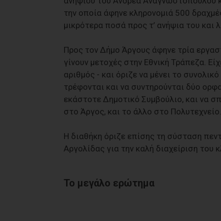
ανηψιού του Ανδρέα Αναγνωστόπουλου κα
την οποία άφηνε κληρονοµιά 500 δραχµές
µικρότερα ποσά προς τ’ ανήψια του και 
Προς τον Δήµο Άργους άφηνε τρία εργαστ
γίνουν µετοχές στην Εθνική Τράπεζα. Είχ
αριθµός - και όριζε να µένει το συνολικ
τρέφονται και να συντηρούνται δύο ορφα
εκάστοτε Δηµοτικό Συµβούλιο, και να σπ
στο Άργος, και το άλλο στο Πολυτεχνείο
Η διαθήκη όριζε επίσης τη σύσταση πε
Αργολίδας για την καλή διαχείριση του 
Το µεγάλο ερώτηµα