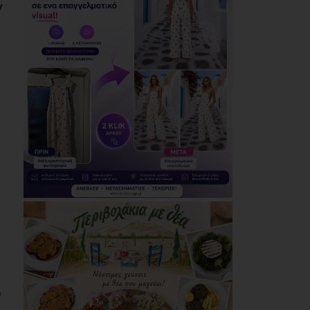
Μεταμόρφωσης του
ν
Σωτήρος στη Ζωφριά
(photos+videos)
06/08/2026
Το LIVE του
Καλοκαιριού: Ο Πάνος
Μουζουράκης στο
Marathon Village - Την
Πέμπτη 27 Αυγούστου
06/08/2026
Δήμος Αθηναίων:
Απομάκρυνση 240
τραπεζοκαθισμάτων
σε 13 επιχειρησιακές
δράσεις της
Δημοτικής
Αστυνομίας (photos)
06/08/2026
Ολοταχώς για την
έκτη θητεία του ο
Δημήτρης Λουκάς
υ
06/08/2026