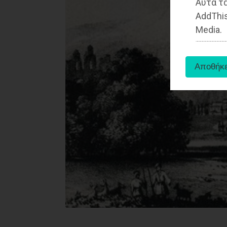
Αυτά τα
AddThis
Media.