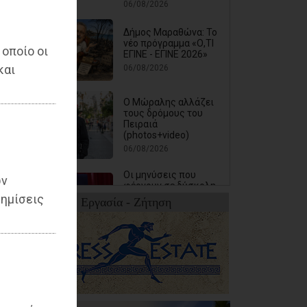
06/08/2026
Δήμος Μαραθώνα: Το
νέο πρόγραμμα «Ο,ΤΙ
 οποίο οι
ΕΓΙΝΕ - ΕΓΙΝΕ 2026»
και
06/08/2026
Ο Μώραλης αλλάζει
τους δρόμους του
Πειραιά
(photos+video)
06/08/2026
Οι μηνύσεις που
ων
φέρνουν σε δύσκολη
θέση αιρετό των
ημίσεις
Εργασία - Ζήτηση
νοτίων προαστίων
06/08/2026
Τίγκα στα ξερά χόρτα
ο Διόνυσος, «άφαντη»
η Δημοτική Αρχή
06/08/2026