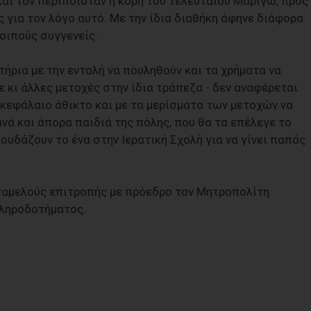
ι τον περιποιόταν η κόρη του τελευταίου Μαριγώ, προς
 για τον λόγο αυτό. Με την ίδια διαθήκη άφηνε διάφορα
λοιπούς συγγενείς.
ήρια µε την εντολή να πουληθούν και τα χρήµατα να
ε κι άλλες µετοχές στην ίδια τράπεζα - δεν αναφέρεται
ό κεφάλαιο άθικτο και µε τα µερίσµατα των µετοχών να
νά και άπορα παιδιά της πόλης, που θα τα επέλεγε το
ουδάζουν το ένα στην Ιερατική Σχολή για να γίνει παπάς
.
νταµελούς επιτροπής µε πρόεδρο τον Μητροπολίτη
κληροδοτήµατος.