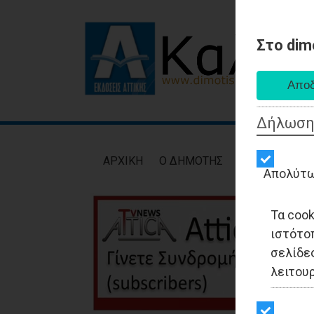
Στο dim
Δήλωση
AΡXIKH
Ο ΔΗΜΟΤΗΣ
ΕΙΔΗΣΕΙΣ
ΑΥΤ
Απολύτω
Τα coo
ιστότο
σελίδες
λειτου