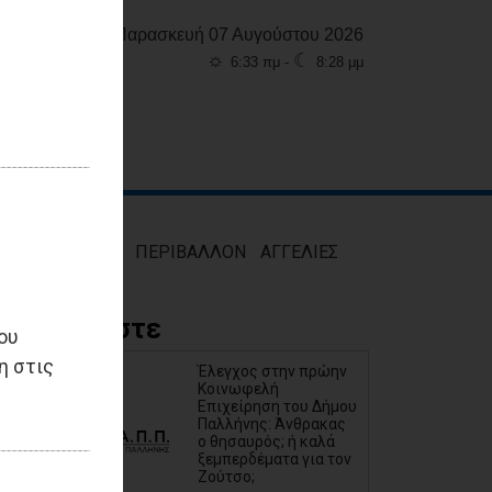
Παρασκευή 07 Αυγούστου 2026
☼
☾
6:33 πμ -
8:28 μμ
ΜΟΣ
ΥΓΕΙΑ
ΠΕΡΙΒΑΛΛΟΝ
ΑΓΓΕΛΙΕΣ
Διαβάστε
ου
η στις
Έλεγχος στην πρώην
Κοινωφελή
Επιχείρηση του Δήμου
Παλλήνης: Άνθρακας
ο θησαυρός; ή καλά
ξεμπερδέματα για τον
Ζούτσο;