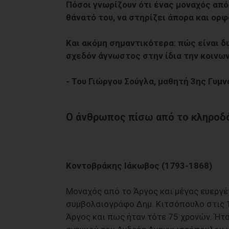
Πόσοι γνωρίζουν ότι ένας µοναχός από
θάνατό του, να στηρίζει άπορα και ορφ
Και ακόµη σηµαντικότερα: πώς είναι 
σχεδόν άγνωστος στην ίδια την κοινω
- Του Γιώργου Σούγλα, μαθητή 3ης Γυμ
Ο άνθρωπος πίσω από το κληροδ
Κοντοβράκης Ιάκωβος (1793-1868)
Μοναχός από το Άργος και µέγας ευεργέ
συµβολαιογράφο Δηµ. Κιτσόπουλο στις 
Άργος και πως ήταν τότε 75 χρονών. Ήτα