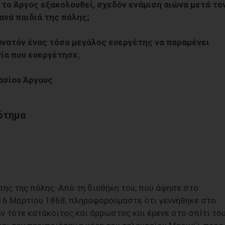
 το Άργος εξακολουθεί, σχεδόν ενάµιση αιώνα µετά το
ανά παιδιά της πόλης;
δυνατόν ένας τόσο µεγάλος ευεργέτης να παραµένει
νία που ευεργέτησε
;
νασίου Άργους
ότηµα
της της πόλης. Από τη διαθήκη του, που άφησε στο
16 Μαρτίου 1868, πληροφορούµαστε ότι γεννήθηκε στο
ν τότε κατάκοιτος και άρρωστος και έµενε στο σπίτι το