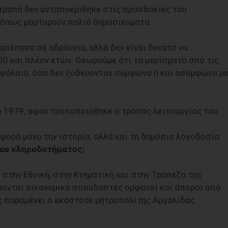
πιτροπή δεν ανταποκρίθηκε στις προσδοκίες του
όπως µαρτυρούν παλιά δηµοσιεύµατα.
ριέπεσε σε αδράνεια, αλλά δεν είναι δυνατό να
0 και πλέον ετών. Θεωρούµε ότι τα µερίσµατα από τις
φάλαιο, όσα δεν ξοδεύονταν σύµφωνα ή και ασύµφωνα µ
ο 1979, αφού τροποποιήθηκε ο τρόπος λειτουργίας του.
φορά µόνο την ιστορία, αλλά και τη δηµόσια λογοδοσία:
του κληροδοτήµατος;
στην Εθνική, στην Κτηµατική και στην Τράπεζα της
χύονται οικονοµικά σπουδαστές ορφανοί και άποροι από
ς παραµένει ο εκάστοτε µητροπολίτης Αργολίδας