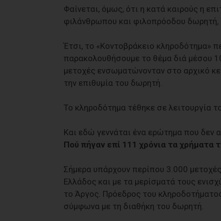
Φαίνεται, όµως, ότι η κατά καιρούς η ε
φιλάνθρωπου και φιλοπρόοδου δωρητή, 
Έτσι, το «Κοντοβράκειο κληροδότηµα» πε
παρακολουθήσουµε το θέµα διά µέσου 10
µετοχές ενσωµατώνονταν στο αρχικό κε
την επιθυµία του δωρητή.
Το κληροδότηµα τέθηκε σε λειτουργία τ
Και εδώ γεννάται ένα ερώτηµα που δεν α
Πού πήγαν επί 111 χρόνια τα χρήµατα 
Σήµερα υπάρχουν περίπου 3.000 µετοχές 
Ελλάδος και µε τα µερίσµατά τους ενισ
το Άργος. Πρόεδρος του κληροδοτήµατο
σύµφωνα µε τη διαθήκη του δωρητή.