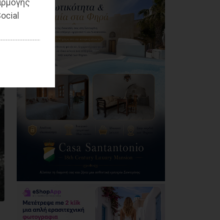
αρμογής
Η Novibet «ψηφίζει»
πρωθυπουργό: Το
ocial
ακλόνητο φαβορί, η
επιστροφή και το
αουτσάιντερ των
41,00
06/08/2026
Προσφυγή της
αντιπολίτευσης του
Δήμου Παλλήνης στην
Αποκεντρωμένη
Διοίκηση για τον
Αβαρκιώτη
06/08/2026
Δήμος Μαραθώνα: Το
νέο πρόγραμμα «ΔΕΝ
ΤΟ ΕΙΔΑΜΕ 2026»
06/08/2026
Με μεγαλοπρέπεια η
λιτάνευση της
εικόνας της