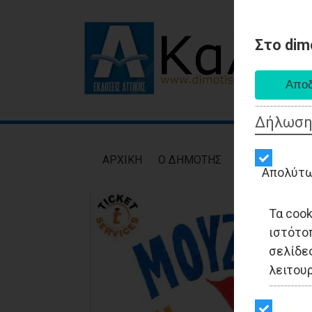
Στο dim
Δήλωση
AΡXIKH
Ο ΔΗΜΟΤΗΣ
ΕΙΔΗΣΕΙΣ
ΑΥΤ
Απολύτω
Τα coo
ιστότο
σελίδες
λειτου