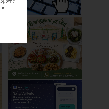
ξεμπερδέματα για τον
αρμογής
Ζούτσο;
ocial
06/08/2026
Δήμος Μαραθώνα: Το
νέο πρόγραμμα «Ο,ΤΙ
ΕΓΙΝΕ - ΕΓΙΝΕ 2026»
06/08/2026
Ο Μώραλης αλλάζει
τους δρόμους του
Πειραιά
(photos+video)
06/08/2026
Οι μηνύσεις που
φέρνουν σε δύσκολη
θέση αιρετό των
νοτίων προαστίων
06/08/2026
Τίγκα στα ξερά χόρτα
ο Διόνυσος, «άφαντη»
η Δημοτική Αρχή
06/08/2026