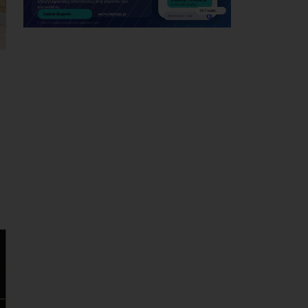
Η Novibet «ψηφίζει»
πρωθυπουργό: Το
ακλόνητο φαβορί, η
επιστροφή και το
αουτσάιντερ των
41,00
06/08/2026
Προσφυγή της
αντιπολίτευσης του
Δήμου Παλλήνης στην
Αποκεντρωμένη
Διοίκηση για τον
Αβαρκιώτη
06/08/2026
Δήμος Μαραθώνα: Το
νέο πρόγραμμα «ΔΕΝ
ΤΟ ΕΙΔΑΜΕ 2026»
06/08/2026
Με μεγαλοπρέπεια η