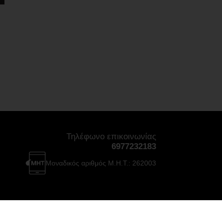
Τηλέφωνο επικοινωνίας
6977232183
Μοναδικός αριθμός Μ.Η.Τ.: 262003