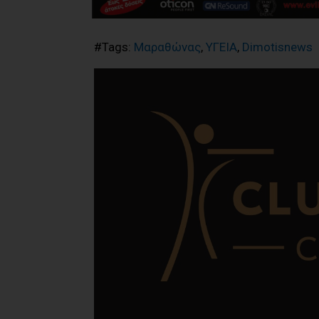
#Tags:
Μαραθώνας
,
ΥΓΕΙΑ
,
Dimotisnews