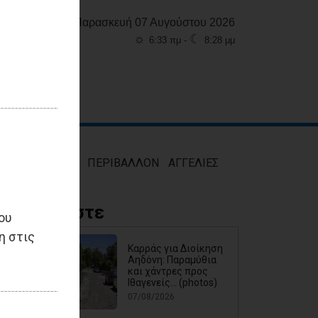
Παρασκευή 07 Αυγούστου 2026
☼
☾
6:33 πμ -
8:28 μμ
ΜΟΣ
ΥΓΕΙΑ
ΠΕΡΙΒΑΛΛΟΝ
ΑΓΓΕΛΙΕΣ
Διαβάστε
ου
η στις
Καρράς για Διοίκηση
Αηδόνη: Παραμύθια
και χάντρες προς
Ιθαγενείς... (photos)
07/08/2026