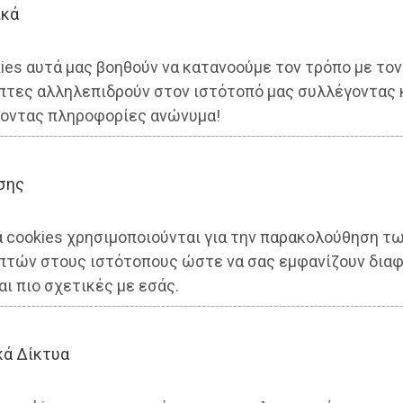
ικά
ies αυτά μας βοηθούν να κατανοούμε τον τρόπο με τον
πτες αλληλεπιδρούν στον ιστότοπό μας συλλέγοντας 
οντας πληροφορίες ανώνυμα!
από την επέτειο του αγώνα
σης
ς ΧΥΤΑ στο Οβριόκαστρο
α cookies χρησιμοποιούνται για την παρακολούθηση τ
πτών στους ιστότοπους ώστε να σας εμφανίζουν διαφ
αι πιο σχετικές με εσάς.
κά Δίκτυα