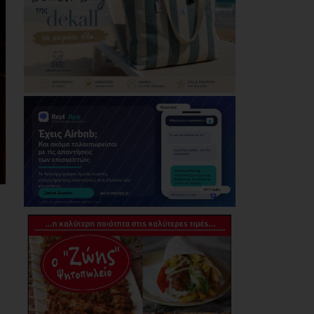
Μεταμόρφωσης του
Σωτήρος στη Ζωφριά
(photos+videos)
06/08/2026
Το LIVE του
Καλοκαιριού: Ο Πάνος
Μουζουράκης στο
Marathon Village - Την
Πέμπτη 27 Αυγούστου
06/08/2026
Δήμος Αθηναίων:
Απομάκρυνση 240
τραπεζοκαθισμάτων
σε 13 επιχειρησιακές
δράσεις της
Δημοτικής
Αστυνομίας (photos)
06/08/2026
Ολοταχώς για την
έκτη θητεία του ο
Δημήτρης Λουκάς
06/08/2026