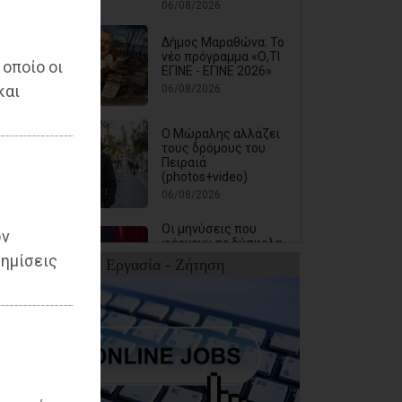
06/08/2026
Δήμος Μαραθώνα: Το
νέο πρόγραμμα «Ο,ΤΙ
 οποίο οι
ΕΓΙΝΕ - ΕΓΙΝΕ 2026»
και
06/08/2026
Ο Μώραλης αλλάζει
τους δρόμους του
Πειραιά
(photos+video)
06/08/2026
Οι μηνύσεις που
ων
φέρνουν σε δύσκολη
θέση αιρετό των
ημίσεις
Εργασία - Ζήτηση
νοτίων προαστίων
06/08/2026
Τίγκα στα ξερά χόρτα
ο Διόνυσος, «άφαντη»
η Δημοτική Αρχή
06/08/2026