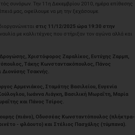
κτός συνόρων. Την 11η Δεκεμβρίου 2010, ημέρα επίθεσης
πειά μας, οφείλουμε να μη την ξεχάσουμε.
 διοργανώνεται
στις 11/12/2025 ώρα 19:30 στην
υναυλία με καλλιτέχνες που στήριξαν τον αγώνα αλλά και
Δρογώσης, Χριστόφορος Ζαραλίκος, Ευτύχης Ζαρμπ,
τόπουλος, Τάκης Κωνσταντακόπουλος, Πάνος
 Διονύσης Τσακνής.
ώργος Αρμενιάκος, Σταμάτης Βασιλείου, Ευγενία
Κούλογλου, Ιωάννα Λιάγκη, Βασιλική Μωραΐτη, Μαρία
υραΐτης και Πάνος Τσίρος.
ουρης (πιάνο), Οδυσσέας Κωνσταντόπουλος (πλήκτρα-
ινέτο - φλάουτο) και Στέλιος Πασχάλης (τύμπανα).