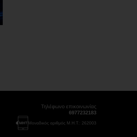
Τηλέφωνο επικοινωνίας
6977232183
Μοναδικός αριθμός Μ.Η.Τ.: 262003