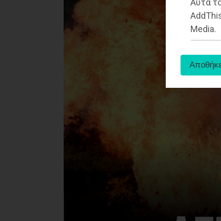
Αυτά τα
AddThis
Media.