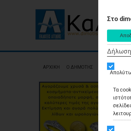
Στο dim
Δήλωση
AΡXIKH
Ο ΔΗΜΟΤΗΣ
ΕΙΔΗΣΕΙΣ
ΑΥΤ
Απολύτω
Τα coo
ιστότο
σελίδες
λειτου