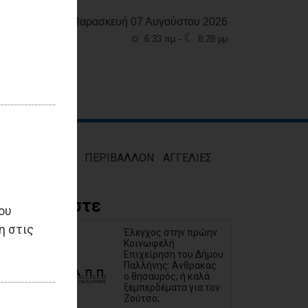
Παρασκευή 07 Αυγούστου 2026
☼
☾
6:33 πμ -
8:28 μμ
ΜΟΣ
ΥΓΕΙΑ
ΠΕΡΙΒΑΛΛΟΝ
ΑΓΓΕΛΙΕΣ
Διαβάστε
ου
η στις
Έλεγχος στην πρώην
Κοινωφελή
Επιχείρηση του Δήμου
Παλλήνης: Άνθρακας
ο θησαυρός; ή καλά
ξεμπερδέματα για τον
Ζούτσο;