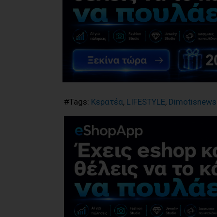
#Tags:
Κερατέα
,
LIFESTYLE
,
Dimotisnews