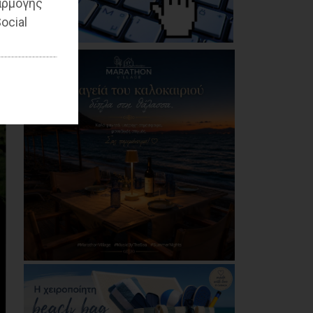
αρμογής
Η Novibet «ψηφίζει»
πρωθυπουργό: Το
ocial
ακλόνητο φαβορί, η
επιστροφή και το
αουτσάιντερ των
41,00
06/08/2026
Προσφυγή της
αντιπολίτευσης του
Δήμου Παλλήνης στην
Αποκεντρωμένη
Διοίκηση για τον
Αβαρκιώτη
06/08/2026
Δήμος Μαραθώνα: Το
νέο πρόγραμμα «ΔΕΝ
ΤΟ ΕΙΔΑΜΕ 2026»
06/08/2026
Με μεγαλοπρέπεια η
λιτάνευση της
εικόνας της