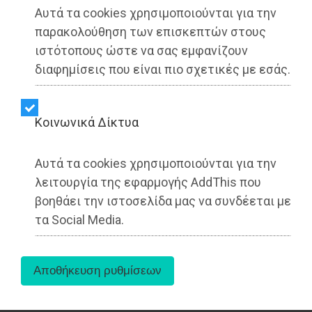
Αυτά τα cookies χρησιμοποιούνται για την
παρακολούθηση των επισκεπτών στους
ιστότοπους ώστε να σας εμφανίζουν
διαφημίσεις που είναι πιο σχετικές με εσάς.
Kοινωνικά Δίκτυα
Αυτά τα cookies χρησιμοποιούνται για την
Η «ΧΡΥΣΗ ΤΟΜΗ» Κερατέας με την ευκαιρία της
συμπλήρωσης των πενήντα χρόνων του
λειτουργία της εφαρμογής AddThis που
Συνδέσμου αποφάσισε την διοργάνωση του
βοηθάει την ιστοσελίδα μας να συνδέεται με
όγδοου σεμιναρίου «Οινογευσιγνωσίας».
τα Social Media.
Το σεμινάριο «Οινογευσιγνωσίας» της «ΧΡΥΣΗΣ
ΤΟΜΗΣ» που έχει γίνει θεσμός θα υλοποιηθεί και
φέτος με ανανεωμένη ύλη. Εισηγήτρια του θα
είναι η χημικός - οινοχόος και καθηγήτρια στη