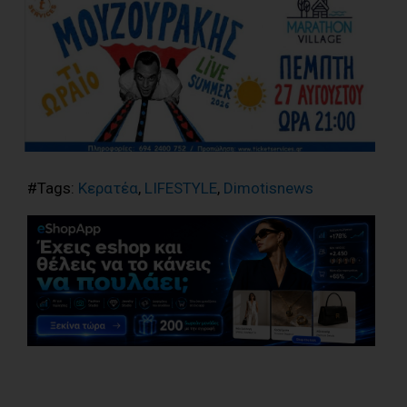
#Tags:
Κερατέα
,
LIFESTYLE
,
Dimotisnews