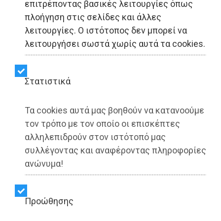
επιτρέποντας βασικές λειτουργίες όπως
πλοήγηση στις σελίδες και άλλες
LIFESTYLE - Κερατέα
λειτουργίες. Ο ιστότοπος δεν μπορεί να
λειτουργήσει σωστά χωρίς αυτά τα cookies.
Κερατέα: 8ο Σεμινάριο
«Οινογευσιγνωσίας» στην
Στατιστικά
«ΧΡΥΣΗ ΤΟΜΗ»
Τα cookies αυτά μας βοηθούν να κατανοούμε
τον τρόπο με τον οποίο οι επισκέπτες
Share:
αλληλεπιδρούν στον ιστότοπό μας
συλλέγοντας και αναφέροντας πληροφορίες
Dimotisnews | 27/10/2025 - 21:56
ανώνυμα!
▶️ Ακούστε το κείμενο
Προώθησης